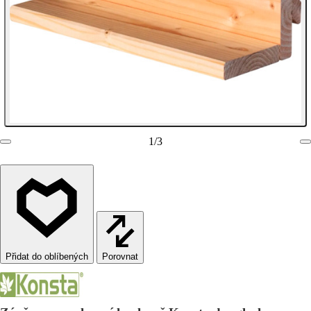
1
/
3
Porovnat