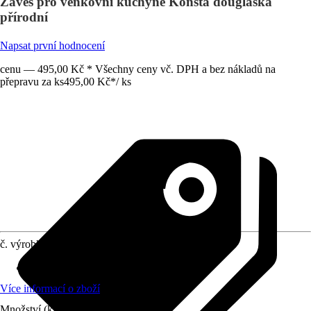
Závěs pro venkovní kuchyně Konsta douglaska
přírodní
Napsat první hodnocení
cenu — 495,00 Kč * Všechny ceny vč. DPH a bez nákladů na
přepravu za ks
495,00 Kč
*
/
ks
č. výrobku
12051546
Materiál
:
Dřevo
Více informací o zboží
Množství (ks)