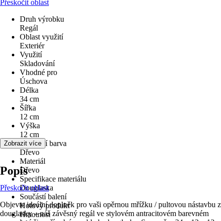
Přeskočit oblast
Druh výrobku
Regál
Oblast využití
Exteriér
Využití
Skladování
Vhodné pro
Úschova
Délka
34 cm
Šířka
12 cm
Výška
12 cm
Základní barva
Zobrazit více
Dřevo
Materiál
Popis
Dřevo
Specifikace materiálu
Přeskočit oblast
Douglaska
Součástí balení
Objevte ideální doplněk pro vaši opěrnou mřížku / pultovou nástavbu z
Hotový produkt
douglasky – náš závěsný regál ve stylovém antracitovém barevném
Hmotnost