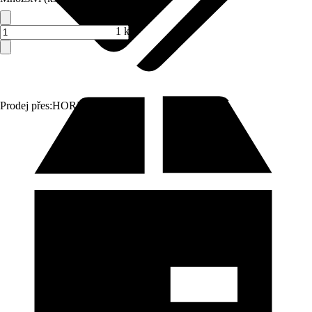
1 ks
Prodej přes:
HORNBACH