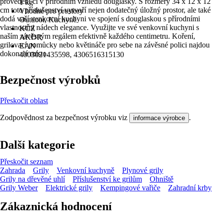
provedení či v přírodním vzhledu douglasky. S rozměry 34 x 12 x 12
1 kg
cm toto příslušenství vytvoří nejen dodatečný úložný prostor, ale také
Vhodné pro prostory
dodá vaší venkovní kuchyni ve spojení s douglaskou s přírodními
Outdoor, Kuchyně
vlastnostmi nádech elegance. Využijte ve své venkovní kuchyni s
KČZ
naším závěsným regálem efektivně každého centimetru. Koření,
AKDR
grilovací pomůcky nebo květináče pro sebe na závěsné polici najdou
EAN
dokonalé místo.
4003021435598, 4306516315130
Bezpečnost výrobků
Přeskočit oblast
Zodpovědnost za bezpečnost výrobku viz
.
informace výrobce
Další kategorie
Přeskočit seznam
Zahrada
Grily
Venkovní kuchyně
Plynové grily
Grily na dřevěné uhlí
Příslušenství ke grilům
Ohniště
Grily Weber
Elektrické grily
Kempingové vařiče
Zahradní krby
Zákaznická hodnocení