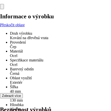
Informace o výrobku
Přeskočit oblast
Druh výrobku
Kování na dřevěná vrata
Provedení
Čep
Materiál
Ocel
Specifikace materiálu
Ocel
Barevný odstín
Černá
Oblast využití
Exteriér
Šířka
40 mm
Délka
Zobrazit více
130 mm
Hloubka
Bezpečnost výrobků
35 mm