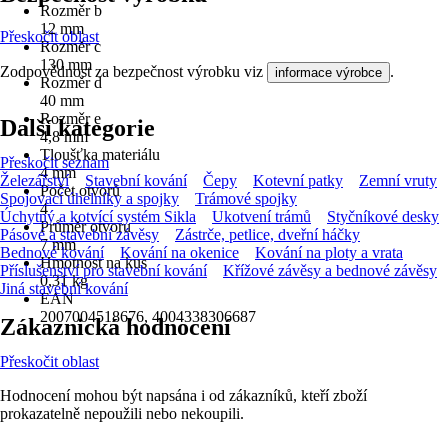
Rozměr b
12 mm
Přeskočit oblast
Rozměr c
130 mm
Zodpovědnost za bezpečnost výrobku viz
.
informace výrobce
Rozměr d
40 mm
Rozměr e
Další kategorie
4,8 mm
Tloušťka materiálu
Přeskočit seznam
4 mm
Železářství
Stavební kování
Čepy
Kotevní patky
Zemní vruty
Počet otvorů
Spojovací úhelníky a spojky
Trámové spojky
4
Úchytný a kotvící systém Sikla
Ukotvení trámů
Styčníkové desky
Průměr otvoru
Pásové a stavební závěsy
Zástrče, petlice, dveřní háčky
7 mm
Bednové kování
Kování na okenice
Kování na ploty a vrata
Hmotnost na kus
Příslušenství pro stavební kování
Křížové závěsy a bednové závěsy
0,31 kg
Jiná stavební kování
EAN
2007004518676, 4004338306687
Zákaznická hodnocení
Přeskočit oblast
Hodnocení mohou být napsána i od zákazníků, kteří zboží
prokazatelně nepoužili nebo nekoupili.