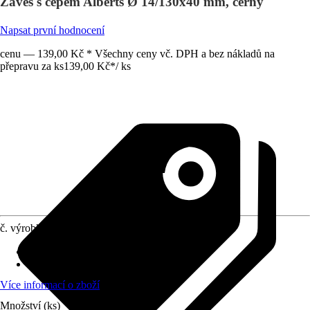
Závěs s čepem Alberts Ø 14/130x40 mm, černý
Napsat první hodnocení
cenu — 139,00 Kč * Všechny ceny vč. DPH a bez nákladů na
přepravu za ks
139,00 Kč
*
/
ks
č. výrobku
8729309
Druh výrobku
:
Kování na dřevěná vrata
Provedení
:
Čep
Více informací o zboží
Množství (ks)