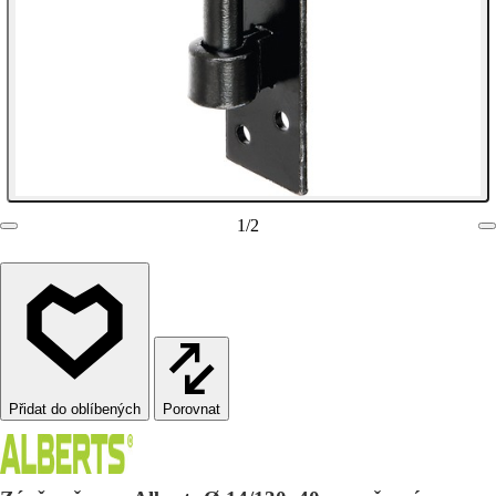
1
/
2
Porovnat