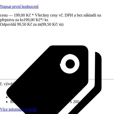
Napsat první hodnocení
cenu — 199,00 Kč * Všechny ceny vč. DPH a bez nákladů na
přepravu za ks
199,00 Kč
*
/
ks
Odpovídá 99,50 Kč za m
(
99,50 Kč
/
m
)
č. výrobku
12738474
Materiál
:
Ocel
Barevný odstín
:
Ocelově šedá
Rozměry (ŠxVxH)
:
1.8 cm x 2.8 cm x 200 cm
Více informací o zboží