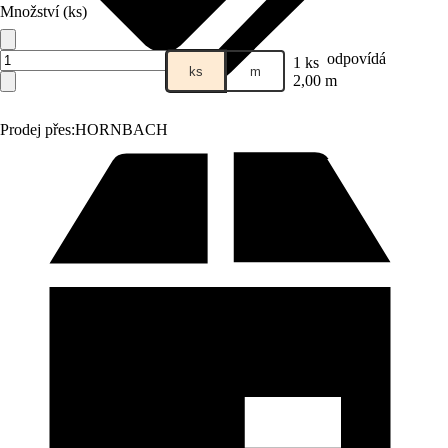
Množství (ks)
odpovídá
1 ks
ks
m
2,00 m
Prodej přes:
HORNBACH