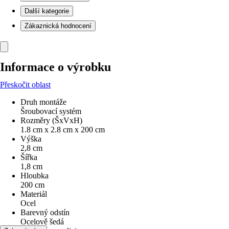
Další kategorie
Zákaznická hodnocení
Informace o výrobku
Přeskočit oblast
Druh montáže
Šroubovací systém
Rozměry (ŠxVxH)
1.8 cm x 2.8 cm x 200 cm
Výška
2,8 cm
Šířka
1,8 cm
Hloubka
200 cm
Materiál
Ocel
Barevný odstín
Ocelově šedá