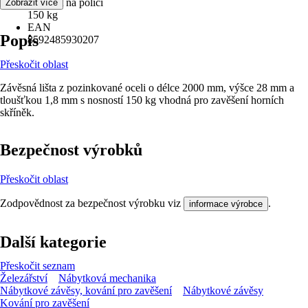
Nosnost na polici
Zobrazit více
150 kg
EAN
Popis
8592485930207
Přeskočit oblast
Závěsná lišta z pozinkované oceli o délce 2000 mm, výšce 28 mm a
tloušťkou 1,8 mm s nosností 150 kg vhodná pro zavěšení horních
skříněk.
Bezpečnost výrobků
Přeskočit oblast
Zodpovědnost za bezpečnost výrobku viz
.
informace výrobce
Další kategorie
Přeskočit seznam
Železářství
Nábytková mechanika
Nábytkové závěsy, kování pro zavěšení
Nábytkové závěsy
Kování pro zavěšení