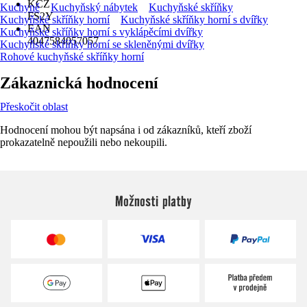
KČZ
Kuchyně
Kuchyňský nábytek
Kuchyňské skříňky
FS2Y
Kuchyňské skříňky horní
Kuchyňské skříňky horní s dvířky
EAN
Kuchyňské skříňky horní s vyklápěcími dvířky
4047584057057
Kuchyňské skříňky horní se skleněnými dvířky
Rohové kuchyňské skříňky horní
Zákaznická hodnocení
Přeskočit oblast
Hodnocení mohou být napsána i od zákazníků, kteří zboží
prokazatelně nepoužili nebo nekoupili.
Možnosti platby