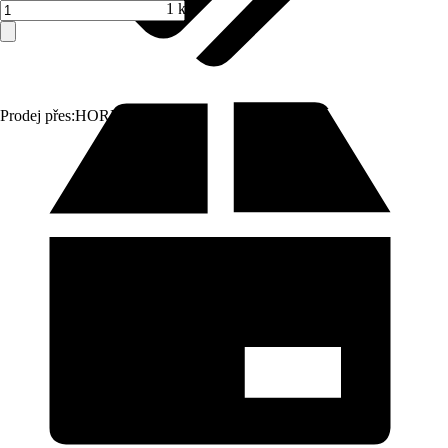
1 ks
Prodej přes:
HORNBACH