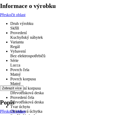
Informace o výrobku
Přeskočit oblast
Druh výrobku
Skříň
Provedení
Kuchyňský nábytek
Varianta
Regál
Vybavení
Bez elektrospotřebičů
Série
Lucca
Povrch čela
Matný
Povrch korpusu
Matný
Provedení korpusu
Zobrazit více
Dřevotřísková deska
Provedení čela
Popis
Dřevotřísková deska
Tvar úchytu
Přeskočit oblast
Oblouková úchytka