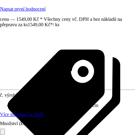
Napsat první hodnocení
cenu — 1549,00 Kč * Všechny ceny vč. DPH a bez nákladů na
přepravu za ks
1549,00 Kč
*
/
ks
č. výrobku
6610743
Rozměry (ŠxVxH)
:
100 cm x 23 cm x 19 cm
Více informací o zboží
Množství (ks)