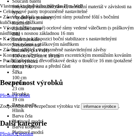
Součástí balení
Vlastnosti kuchyňského nábytku Flex-Well
Smysluplný montážní návod, montážní materiál v závislosti na
• Celokovové panty trojrozměrně nastavitelné
typu.
• Zásuvky (lehké) se zásuvnými rámy potažené fólií s bočními
Vhodné pro prostory
kuličkovými drážkami
Kuchyně
• Výsuvy (těžko nosné) ocelové rámy vedené válečkem (s práškovým
Základní barva
nástřikem) s nosnou základnou 16 mm
Bílá
• K výsuvům je k dispozici boční stabilizace s nastavitelnými
Druh montáže
kovovými tyčemi s práškovým nástřikem
Nesmontované
• Závěsné skříňky s trojrozměrně nastavitelnými závěsy
Rozměry (ŠxVxH)
• Konstrukce nábytku se skrytým excentrickým montážním kováním
100 cm x 23 cm x 19 cm
• Použití nábytkové dřevotřískové desky o tloušťce 16 mm (potažené
Kód výrobku
melaminem) v korpusu a přední části
00010760
Šířka
100 cm
Bezpečnost výrobků
Výška
23 cm
Hloubka
Přeskočit oblast
19 cm
Barva madla
Zodpovědnost za bezpečnost výrobku viz
.
informace výrobce
Hliník
Barva čela
Platinově modrá
Další kategorie
Barva korpusu
Platinově modrá
Přeskočit seznam