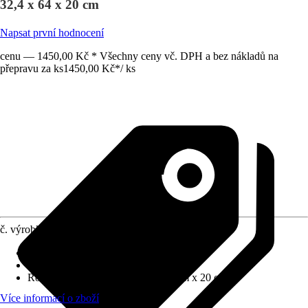
32,4 x 64 x 20 cm
Napsat první hodnocení
cenu — 1450,00 Kč * Všechny ceny vč. DPH a bez nákladů na
přepravu za ks
1450,00 Kč
*
/
ks
č. výrobku
12765057
Barva čela
:
Šalvějová zelená
Barva korpusu
:
Šalvějová zelená
Rozměry (ŠxVxH)
:
32.4 cm x 64 cm x 20 cm
Více informací o zboží