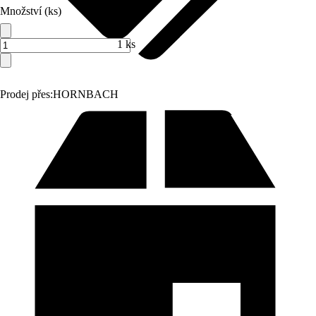
Množství (ks)
1 ks
Prodej přes:
HORNBACH