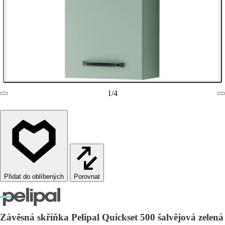
1
/
4
Porovnat
Závěsná skříňka Pelipal Quickset 500 šalvějová zelená