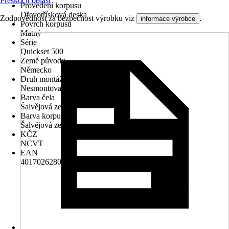
Přeskočit oblast
Provedení korpusu
Dřevotřísková deska
Zodpovědnost za bezpečnost výrobku viz
.
informace výrobce
Povrch korpusu
Matný
Série
Quickset 500
Země původu
Německo
Druh montáže
Nesmontované
Barva čela
Šalvějová zelená
Barva korpusu
Šalvějová zelená
KČZ
NCVT
EAN
4017026280909