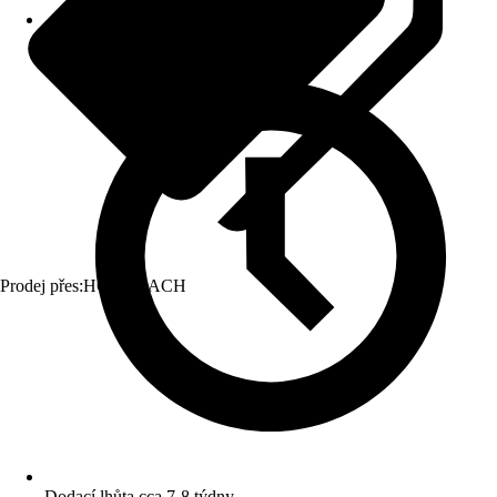
Prodej přes:
HORNBACH
Dodací lhůta cca 7-8 týdny