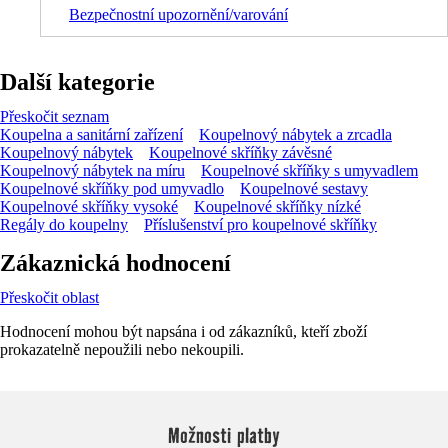
Bezpečnostní upozornění/varování
Další kategorie
Přeskočit seznam
Koupelna a sanitární zařízení
Koupelnový nábytek a zrcadla
Koupelnový nábytek
Koupelnové skříňky závěsné
Koupelnový nábytek na míru
Koupelnové skříňky s umyvadlem
Koupelnové skříňky pod umyvadlo
Koupelnové sestavy
Koupelnové skříňky vysoké
Koupelnové skříňky nízké
Regály do koupelny
Příslušenství pro koupelnové skříňky
Zákaznická hodnocení
Přeskočit oblast
Hodnocení mohou být napsána i od zákazníků, kteří zboží
prokazatelně nepoužili nebo nekoupili.
Možnosti platby