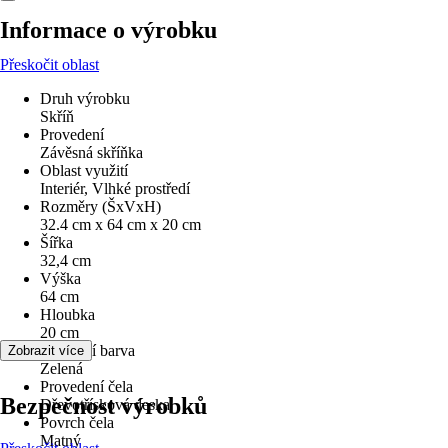
Informace o výrobku
Přeskočit oblast
Druh výrobku
Skříň
Provedení
Závěsná skříňka
Oblast využití
Interiér, Vlhké prostředí
Rozměry (ŠxVxH)
32.4 cm x 64 cm x 20 cm
Šířka
32,4 cm
Výška
64 cm
Hloubka
20 cm
Základní barva
Zobrazit více
Zelená
Provedení čela
Bezpečnost výrobků
Dřevotřísková deska
Povrch čela
Matný