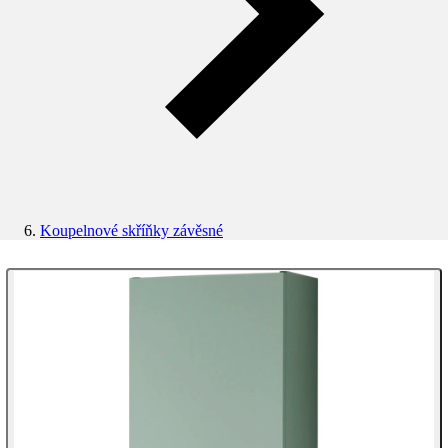
Koupelnové skříňky závěsné