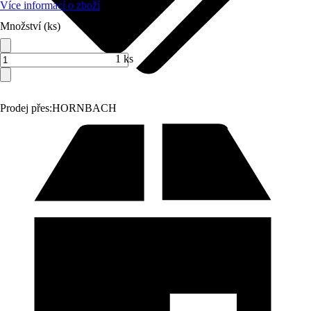
Více informací o zboží
Množství (ks)
1 ks
Prodej přes:
HORNBACH