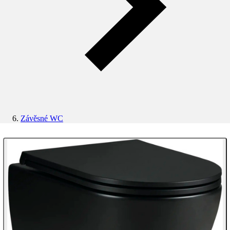
Závěsné WC