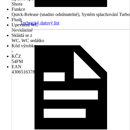
Shora
Funkce
Quick-Release (snadno odnímatelné), Systém splachování Turbo
Flush
Technický datový list
Upevnění WC
Neviditelné
Skládá se z
WC, WC sedátko
Kód výrobku
-
KČZ
54FM
EAN
4306516378241