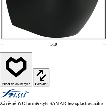
1
/
18
Porovnat
Závěsné WC form&style SAMAR bez splachovacího