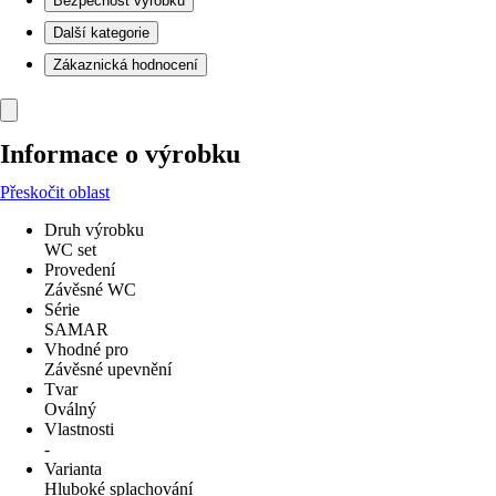
Bezpečnost výrobků
Další kategorie
Zákaznická hodnocení
Informace o výrobku
Přeskočit oblast
Druh výrobku
WC set
Provedení
Závěsné WC
Série
SAMAR
Vhodné pro
Závěsné upevnění
Tvar
Oválný
Vlastnosti
-
Varianta
Hluboké splachování