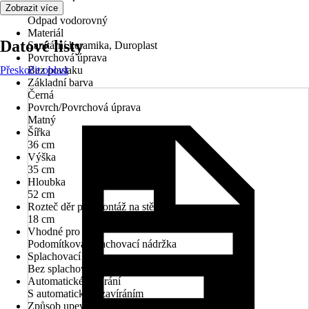
Odpad
Zobrazit více
Odpad vodorovný
Materiál
Datové listy
Sanitární keramika, Duroplast
Povrchová úprava
Přeskočit oblast
Bez povlaku
Základní barva
Černá
Povrch/Povrchová úprava
Matný
Šířka
36 cm
Výška
35 cm
Hloubka
52 cm
Rozteč děr pro montáž na stěnu
18 cm
Vhodné pro
Podomítková splachovací nádržka
Splachovací kruh
Bez splachovacího kruhu
Automatické zavírání
S automatickým zavíráním
Způsob upevnění WC sedátka