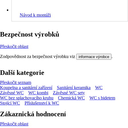
Návod k montáži
Bezpečnost výrobků
Přeskočit oblast
Zodpovědnost za bezpečnost výrobku viz
.
informace výrobce
Další kategorie
Přeskočit seznam
Koupelna a sanitární zařízení
Sanitární keramika
WC
Závěsné WC
WC kombi
Závěsné WC sety
WC bez splachovacího kruhu
Chemická WC
WC s bidetem
Stojící WC
Příslušenství k WC
Zákaznická hodnocení
Přeskočit oblast