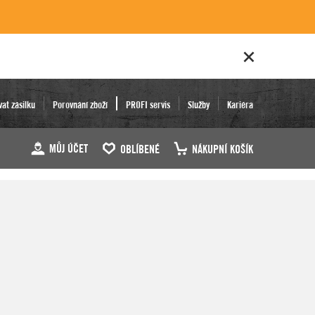
vat zásilku
Porovnání zboží
PROFI servis
Služby
Kariéra
MŮJ ÚČET
OBLÍBENÉ
NÁKUPNÍ KOŠÍK