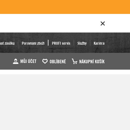
vat zásilku
Porovnání zboží
PROFI servis
Služby
Kariéra
MŮJ ÚČET
OBLÍBENÉ
NÁKUPNÍ KOŠÍK