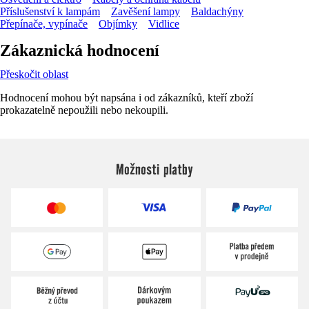
Příslušenství k lampám
Zavěšení lampy
Baldachýny
Přepínače, vypínače
Objímky
Vidlice
Zákaznická hodnocení
Přeskočit oblast
Hodnocení mohou být napsána i od zákazníků, kteří zboží
prokazatelně nepoužili nebo nekoupili.
Možnosti platby