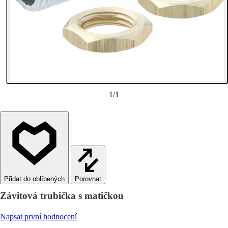
1
/
1
Porovnat
Závitová trubička s matičkou
Napsat první hodnocení