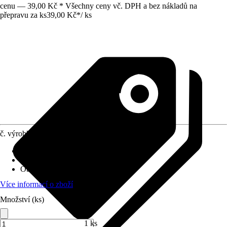
cenu — 39,00 Kč * Všechny ceny vč. DPH a bez nákladů na
přepravu za ks
39,00 Kč
*
/
ks
č. výrobku
6312041
Druh výrobku
:
Koncový prvek
Oblast využití
:
Interiér
Obsah
:
1 Kus
Více informací o zboží
Množství (ks)
1 ks