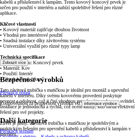
kabelů a příslušenství k lampám. Tento kovový koncový prvek je
určen pro použití v interiéru a nabízí spolehlivé řešení pro různé
aplikace.
Klíčové vlastnosti
• Kovový materiál zajišťuje dlouhou životnost
• Vhodná pro interiérové použití
• Snadná instalace díky závitovému systému
• Univerzální využití pro různé typy lamp
Technická specifikace
• Druh výrobku: Koncový prvek
Zobrazit více
• Materiál: Kov
• Použití: Interiér
Bezpečnost výrobků
• Obsah balení: 1 kus
Tato závitová trubička s matičkou je ideální pro montáž a upevnění
Přeskočit oblast
kabelů v interiéru. Díky svému kovovému provedení poskytuje
pevnost a odolnost, což ji činí vhodnou pro různé typy lamp a svítidel.
Zodpovědnost za bezpečnost výrobku viz
.
informace výrobce
Instalace je jednoduchá a rychlá, což ocení každý, kdo hledá efektivní
řešení pro své projekty.
Další kategorie
Závěr je jasný: Závitová trubička s matičkou je spolehlivým a
praktickým řešením pro upevnění kabelů a příslušenství k lampám v
Přeskočit seznam
interiéru.
Osvětlení a elektro
Kabely a ochrana kabelů