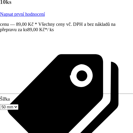
10ks
Napsat první hodnocení
cenu — 89,00 Kč * Všechny ceny vč. DPH a bez nákladů na
přepravu za ks
89,00 Kč
*
/
ks
Šířka