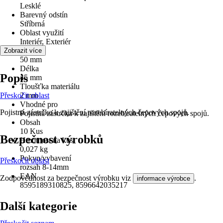
Lesklé
Barevný odstín
Stříbrná
Oblast využití
Interiér, Exteriér
Šířka
Zobrazit více
50 mm
Délka
Popis
45 mm
Tloušťka materiálu
Přeskočit oblast
2 mm
Vhodné pro
Pojistná zástrčka k zajištění rozebíratelných čepových spojů.
Pojistná zástrčka k zajištění rozebíratelných čepových spojů.
Obsah
10 Kus
Bezpečnost výrobků
Hmotnost na kus
0,027 kg
Pokyn/vybavení
Přeskočit oblast
rozsah 8-14mm
EAN
Zodpovědnost za bezpečnost výrobku viz
.
informace výrobce
8595189310825, 8596642035217
Další kategorie