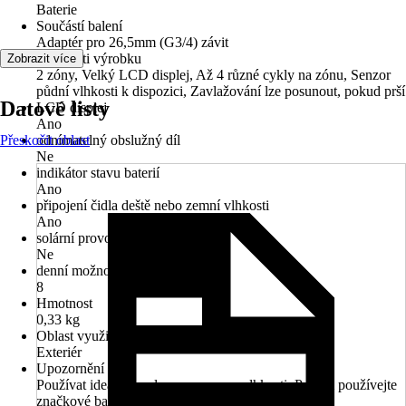
Baterie
Součástí balení
Adaptér pro 26,5mm (G3/4) závit
Přednosti výrobku
Zobrazit více
2 zóny, Velký LCD displej, Až 4 různé cykly na zónu, Senzor
půdní vlhkosti k dispozici, Zavlažování lze posunout, pokud prší
Datové listy
LCD displej
Ano
Přeskočit oblast
odnímatelný obslužný díl
Ne
indikátor stavu baterií
Ano
připojení čidla deště nebo zemní vlhkosti
Ano
solární provoz
Ne
denní možnosti zavlažování
8
Hmotnost
0,33 kg
Oblast využití
Exteriér
Upozornění
Používat ideálně spolu se senzorem vlhkosti, Prosím používejte
značkové baterie