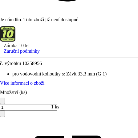
Je nám líto. Toto zboží již není dostupné.
Záruka 10 let
Záruční podmínky
č. výrobku
10258956
pro vodovodní kohoutky s
:
Závit 33,3 mm (G 1)
Více informací o zboží
Množství (ks)
1 ks