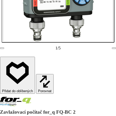
1
/
5
Porovnat
Zavlažovací počítač for_q FQ-BC 2