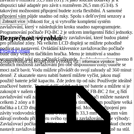
dispozici také adaptér pro závit s rozměrem 26,5 mm (G3/4). S
takovými možnostmi připojení budete zcela flexibilní. A samotné
připojení vám půjde snadno od ruky. Spolu s dešťovými senzory a
senzory půdní vlhkosti for_q si vytvoříte kompletní systém
Zobrazit více
zavlažování, který v následujícím kroku snadno naprogramujete.
Programování počítače FQ-BC 2 je srdcem inteligentní řídicí jednotky.
Bezpečnost výrobků
Zde nastavíte obě zóny a také cykly zavlažování, které budou platné
pro příslušné zóny. Na velkém LCD displeji se můžete pohodlně
podívat na nastavení. Ovládání klávesnice zavlažovacího počítače
Přeskočit oblast
bude díky velkým tlačítkům hračka. Menu je intuitivní a snadno
srozumitelné také pro začínající uživatele. A až budete mít nastaveno 8
Zodpovědnost za bezpečnost výrobku viz
.
informace výrobce
denních možností zavlažování pro obě disponibilní zóny, budete se
moci začít bavit. Vodu můžete přivádět do svojí zahrady až 360 minut
denně. Z ukazatele stavu nabití baterií můžete vyčíst, jakou mají
použité baterie ještě kapacitu. Zde jeden tip od nás: Používejte ideálně
značkové baterie. Ty mají delší výdrž než levné baterie a můžete si je
zakoupit v našem e-shopu. Zavlažovací počítač FB-BC 2 for_q řídí
zavlažování vaší zahrady prakticky sám. Na počítači můžete nastavit
celkem 2 zóny a 8 cyklů zavlažování. Za tímto účelem použijete velká
tlačítka a LCD displej s dobrou viditelností. Možnosti připojení pro
závity vodovodních kohoutů o rozměrech 33,3 mm a 26,5 mm vám
dávají svobodu při výběru svého systému zavlažování. Vaše výhody:
Zavlažovací počítač FQ-BC 2 je dokonalým partnerem, pokud chcete
nastavit zavlažování pouze jednou a potom si dát nohy pěkně na stůl.