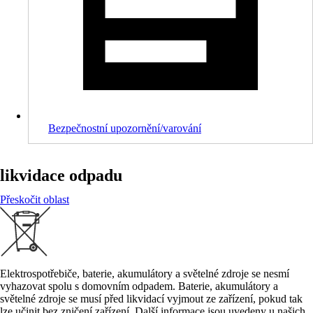
Bezpečnostní upozornění/varování
likvidace odpadu
Přeskočit oblast
Elektrospotřebiče, baterie, akumulátory a světelné zdroje se nesmí
vyhazovat spolu s domovním odpadem. Baterie, akumulátory a
světelné zdroje se musí před likvidací vyjmout ze zařízení, pokud tak
lze učinit bez zničení zařízení. Další informace jsou uvedeny u našich