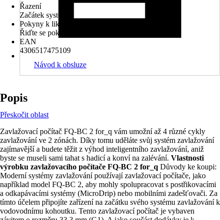
Řazení
Začátek systému
Pokyny k likvidaci
Řiďte se pokyny pro likvidaci
EAN
4306517475109
Návod k obsluze
Popis
Přeskočit oblast
Zavlažovací počítač FQ-BC 2 for_q vám umožní až 4 různé cykly
zavlažování ve 2 zónách. Díky tomu uděláte svůj systém zavlažování
zajímavější a budete těžit z výhod inteligentního zavlažování, aniž
byste se museli sami tahat s hadicí a konví na zalévání.
Vlastnosti
výrobku zavlažovacího počítače FQ-BC 2 for_q
Důvody ke koupi:
Moderní systémy zavlažování používají zavlažovací počítače, jako
například model FQ-BC 2, aby mohly spolupracovat s postřikovacími
a odkapávacími systémy (MicroDrip) nebo mobilními zadešťovači. Za
tímto účelem připojíte zařízení na začátku svého systému zavlažování k
vodovodnímu kohoutku. Tento zavlažovací počítač je vybaven
závitem o rozměru 33,3 mm (G1). A jako součást dodávky je k