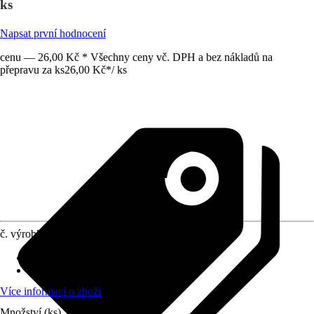
ks
Napsat první hodnocení
cenu — 26,00 Kč * Všechny ceny vč. DPH a bez nákladů na
přepravu za ks
26,00 Kč
*
/
ks
č. výrobku
12120381
Materiál
:
A2
Obsah
:
1 Kus
Více informací o zboží
Množství (ks)