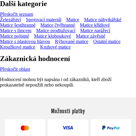
Další kategorie
Přeskočit seznam
Železářství
Spojovací materiál
Matice
Matice nábytkářské
Matice šestihranné
Matice čtyřhranné
Matice křídlové
Matice s límcem
Matice prodlužovací
Matice narážecí
Matice pojistné
Matice kloboukové
Matice závěsné
Matice s plastovou hlavou
Rýhované matice
Ostatní matice
Kroužkové matice
Kruhové matice
Zákaznická hodnocení
Přeskočit oblast
Hodnocení mohou být napsána i od zákazníků, kteří zboží
prokazatelně nepoužili nebo nekoupili.
Možnosti platby