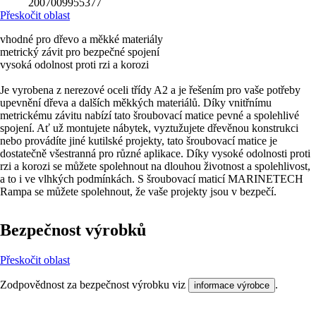
2007009955377
Přeskočit oblast
vhodné pro dřevo a měkké materiály
metrický závit pro bezpečné spojení
vysoká odolnost proti rzi a korozi
Je vyrobena z nerezové oceli třídy A2 a je řešením pro vaše potřeby
upevnění dřeva a dalších měkkých materiálů. Díky vnitřnímu
metrickému závitu nabízí tato šroubovací matice pevné a spolehlivé
spojení. Ať už montujete nábytek, vyztužujete dřevěnou konstrukci
nebo provádíte jiné kutilské projekty, tato šroubovací matice je
dostatečně všestranná pro různé aplikace. Díky vysoké odolnosti proti
rzi a korozi se můžete spolehnout na dlouhou životnost a spolehlivost,
a to i ve vlhkých podmínkách. S šroubovací maticí MARINETECH
Rampa se můžete spolehnout, že vaše projekty jsou v bezpečí.
Bezpečnost výrobků
Přeskočit oblast
Zodpovědnost za bezpečnost výrobku viz
.
informace výrobce