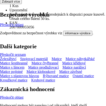
Obsah
Zobrazit více
1 Kus
Upozornění
Bezpečnost výrobků
Tento výrobek je v našich prodejnách k dispozici pouze kusově.
Obsah celého balení 50 ks.
EAN
Přeskočit oblast
2007009955056
Zodpovědnost za bezpečnost výrobku viz
.
informace výrobce
Další kategorie
Přeskočit seznam
Železářství
Spojovací materiál
Matice
Matice nábytkářské
Matice šestihranné
Matice čtyřhranné
Matice křídlové
Matice s límcem
Matice prodlužovací
Matice narážecí
Matice pojistné
Matice kloboukové
Matice závěsné
Matice s plastovou hlavou
Rýhované matice
Ostatní matice
Kroužkové matice
Kruhové matice
Zákaznická hodnocení
Přeskočit oblast
Hodnocení mohou být napsána i od zákazníků, kteří zboží