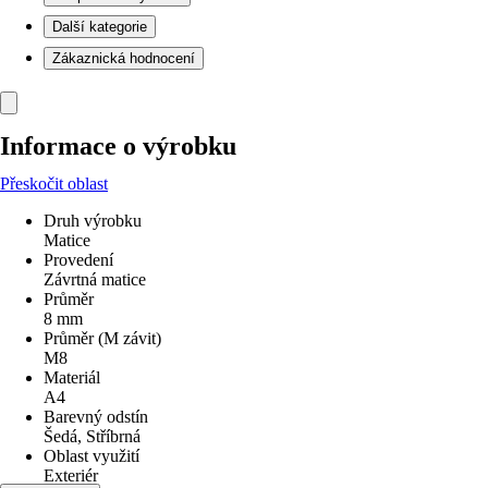
Další kategorie
Zákaznická hodnocení
Informace o výrobku
Přeskočit oblast
Druh výrobku
Matice
Provedení
Závrtná matice
Průměr
8 mm
Průměr (M závit)
M8
Materiál
A4
Barevný odstín
Šedá, Stříbrná
Oblast využití
Exteriér