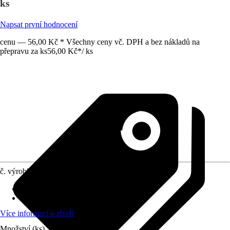
ks
Napsat první hodnocení
cenu — 56,00 Kč * Všechny ceny vč. DPH a bez nákladů na
přepravu za ks
56,00 Kč
*
/
ks
č. výrobku
12120349
Materiál
:
A4
Obsah
:
1 Kus
Více informací o zboží
Množství (ks)