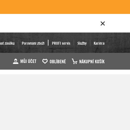
vat zásilku
Porovnání zboží
PROFI servis
Služby
Kariéra
MŮJ ÚČET
OBLÍBENÉ
NÁKUPNÍ KOŠÍK