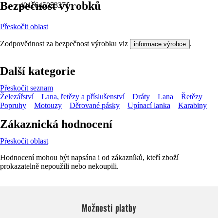
Bezpečnost výrobků
4011645053371
Přeskočit oblast
Zodpovědnost za bezpečnost výrobku viz
.
informace výrobce
Další kategorie
Přeskočit seznam
Železářství
Lana, řetězy a příslušenství
Dráty
Lana
Řetězy
Popruhy
Motouzy
Děrované pásky
Upínací lanka
Karabiny
Zákaznická hodnocení
Přeskočit oblast
Hodnocení mohou být napsána i od zákazníků, kteří zboží
prokazatelně nepoužili nebo nekoupili.
Možnosti platby