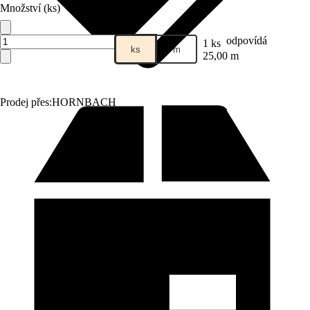
Množství (ks)
odpovídá
1 ks
ks
m
25,00 m
Prodej přes:
HORNBACH