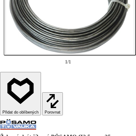
1
/
1
Porovnat