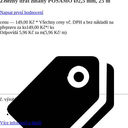
Železný drát žíhaný PÖSAMO Ø2,5 mm, 25 m
Napsat první hodnocení
cenu — 149,00 Kč * Všechny ceny vč. DPH a bez nákladů na
přepravu za ks
149,00 Kč
*
/
ks
Odpovídá 5,96 Kč za m
(
5,96 Kč
/
m
)
č. výrobku
5903848
Druh výrobku
:
Drát
Materiál
:
Kov
Více informací o zboží