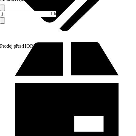
1 ks
Prodej přes:
HORNBACH