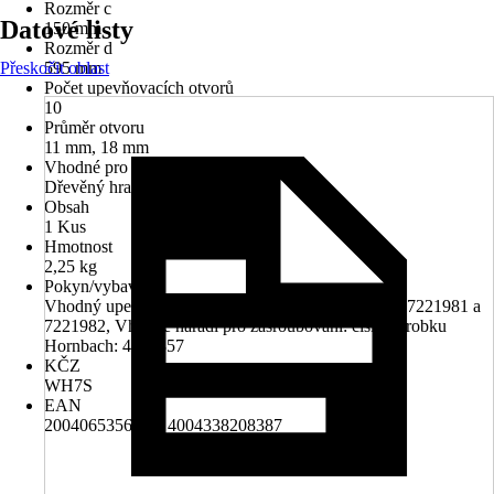
Rozměr c
Datové listy
150 mm
Rozměr d
Přeskočit oblast
595 mm
Počet upevňovacích otvorů
10
Průměr otvoru
11 mm, 18 mm
Vhodné pro
Dřevěný hranolový sloupek
Obsah
1 Kus
Hmotnost
2,25 kg
Pokyn/vybavení
Vhodný upevňovací materiál: Hornbach výrobek č. 7221981 a
7221982, Vhodné nářadí pro zašroubování: číslo výrobku
Hornbach: 4065357
KČZ
WH7S
EAN
2004065356001, 4004338208387