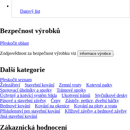
Datový list
Bezpečnost výrobků
Přeskočit oblast
Zodpovědnost za bezpečnost výrobku viz
.
informace výrobce
Další kategorie
Přeskočit seznam
Železářství
Stavební kování
Zemní vruty
Kotevní patky
Spojovací úhelníky a spojky
Trámové spojky
Úchytný a kotvící systém Sikla
Ukotvení trámů
Styčníkové desky
Pásové a stavební závěsy
Čepy
Zástrče, petlice, dveřní háčky
Bednové kování
Kování na okenice
Kování na ploty a vrata
Příslušenství pro stavební kování
Křížové závěsy a bednové závěsy
Jiná stavební kování
Zákaznická hodnocení