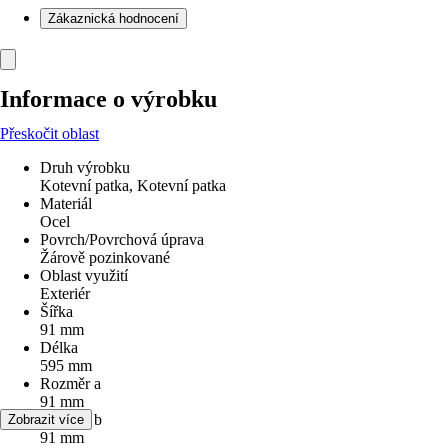
Zákaznická hodnocení
Informace o výrobku
Přeskočit oblast
Druh výrobku
Kotevní patka, Kotevní patka
Materiál
Ocel
Povrch/Povrchová úprava
Žárově pozinkované
Oblast využití
Exteriér
Šířka
91 mm
Délka
595 mm
Rozměr a
91 mm
Rozměr b
Zobrazit více
91 mm