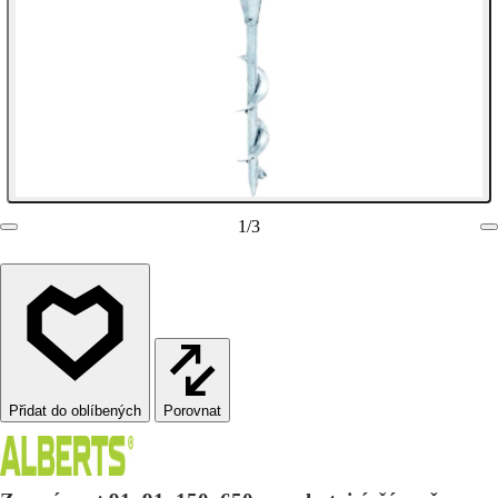
1
/
3
Porovnat