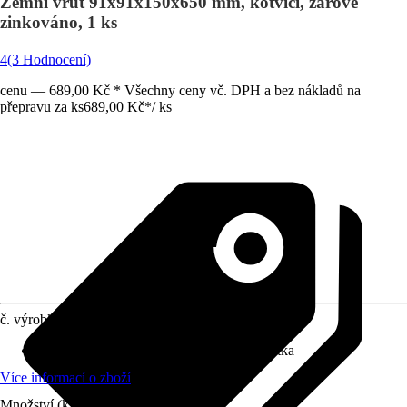
Zemní vrut 91x91x150x650 mm, kotvicí, žárově
zinkováno, 1 ks
4
(3 Hodnocení)
cenu — 689,00 Kč * Všechny ceny vč. DPH a bez nákladů na
přepravu za ks
689,00 Kč
*
/
ks
č. výrobku
4065356
Druh výrobku
:
Kotevní patka, Kotevní patka
Více informací o zboží
Množství (ks)