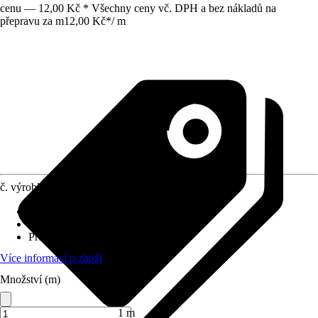
cenu — 12,00 Kč * Všechny ceny vč. DPH a bez nákladů na
přepravu za m
12,00 Kč
*
/
m
č. výrobku
4207737
Provedení
:
Vedení adaptéru
Jednotka
:
metr
Průřez vodičů
:
není relevant.
Více informací o zboží
Množství (m)
1 m