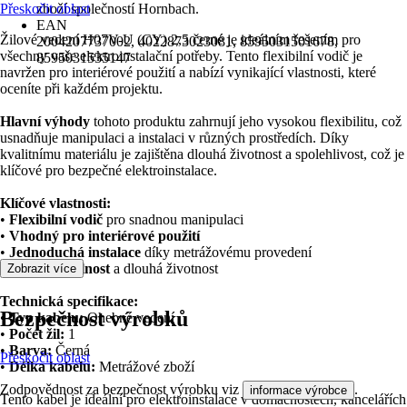
Přeskočit oblast
zboží společností Hornbach.
EAN
Žilové vedení H07V-U (CY) 2,5 černé je ideálním řešením pro
2004207737002, 4022873023081, 8595031501678,
všechny vaše elektroinstalační potřeby. Tento flexibilní vodič je
8595031535147
navržen pro interiérové použití a nabízí vynikající vlastnosti, které
oceníte při každém projektu.
Hlavní výhody
tohoto produktu zahrnují jeho vysokou flexibilitu, což
usnadňuje manipulaci a instalaci v různých prostředích. Díky
kvalitnímu materiálu je zajištěna dlouhá životnost a spolehlivost, což je
klíčové pro bezpečné elektroinstalace.
Klíčové vlastnosti:
•
Flexibilní vodič
pro snadnou manipulaci
•
Vhodný pro interiérové použití
•
Jednoduchá instalace
díky metrážovému provedení
•
Vysoká odolnost
a dlouhá životnost
Zobrazit více
Technická specifikace:
Bezpečnost výrobků
•
Typ kabelu:
Ohebné vedení
•
Počet žil:
1
•
Barva:
Černá
Přeskočit oblast
•
Délka kabelu:
Metrážové zboží
Zodpovědnost za bezpečnost výrobku viz
.
informace výrobce
Tento kabel je ideální pro elektroinstalace v domácnostech, kancelářích