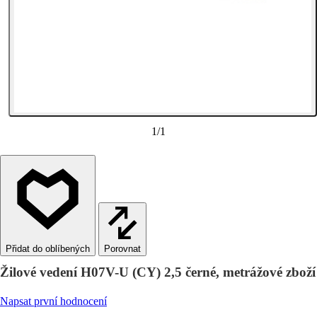
1
/
1
Porovnat
Žilové vedení H07V-U (CY) 2,5 černé, metrážové zboží
Napsat první hodnocení