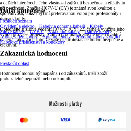
a dalších interiérech. Jeho vlastnosti zajišťují bezpečnost a efektivitu
při používání. Značka H07V-U (CY) je známá svou kvalitou a
Další kategorie
spolehlivostí, což z něj činí preferovanou volbu pro profesionály i
domácí kutily.
Přeskočit seznam
Osvětlení a elektro
Kabely a ochrana kabelů
Kabely
Objednejte si žilové vedení H07V-U (CY) 2,5 černé a využijte jeho
Silové kabely
CYKY
Koaxiální kabely
Datové kabely
výhod pro vaše projekty. S tímto produktem získáte nejen kvalitní
Audio, video kabely
Anténní kabely
Přívodní kabely s vidlicí
materiál, ale také jistotu, že vaše elektroinstalace budou bezpečné a
Kabelové příslušenství a konektory
efektivní.
Zákaznická hodnocení
Přeskočit oblast
Hodnocení mohou být napsána i od zákazníků, kteří zboží
prokazatelně nepoužili nebo nekoupili.
Možnosti platby