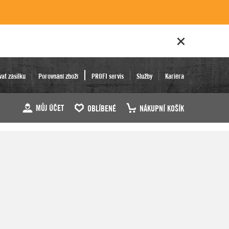
vat zásilku
Porovnání zboží
PROFI servis
Služby
Kariéra
MŮJ ÚČET
OBLÍBENÉ
NÁKUPNÍ KOŠÍK