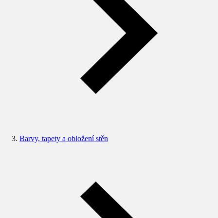
Barvy, tapety a obložení stěn