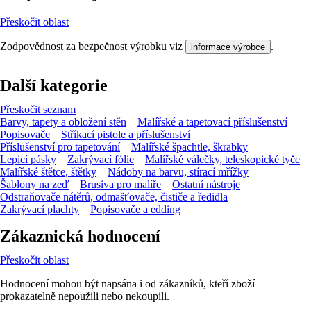
Přeskočit oblast
Zodpovědnost za bezpečnost výrobku viz
.
informace výrobce
Další kategorie
Přeskočit seznam
Barvy, tapety a obložení stěn
Malířské a tapetovací příslušenství
Popisovače
Stříkací pistole a příslušenství
Příslušenství pro tapetování
Malířské špachtle, škrabky
Lepicí pásky
Zakrývací fólie
Malířské válečky, teleskopické tyče
Malířské štětce, štětky
Nádoby na barvu, stírací mřížky
Šablony na zeď
Brusiva pro malíře
Ostatní nástroje
Odstraňovače nátěrů, odmašťovače, čističe a ředidla
Zakrývací plachty
Popisovače a edding
Zákaznická hodnocení
Přeskočit oblast
Hodnocení mohou být napsána i od zákazníků, kteří zboží
prokazatelně nepoužili nebo nekoupili.