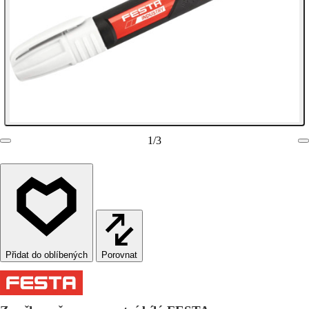
1
/
3
Porovnat