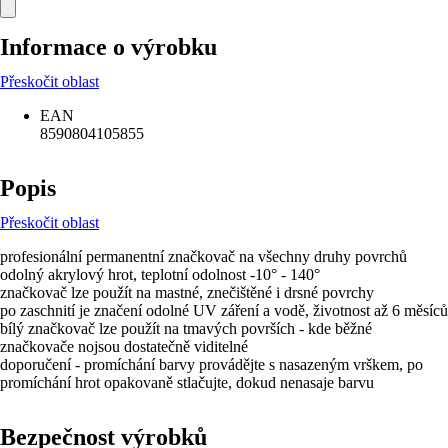
Informace o výrobku
Přeskočit oblast
EAN
8590804105855
Popis
Přeskočit oblast
profesionální permanentní značkovač na všechny druhy povrchů
odolný akrylový hrot, teplotní odolnost -10° - 140°
značkovač lze použít na mastné, znečištěné i drsné povrchy
po zaschnití je značení odolné UV záření a vodě, životnost až 6 měsíců
bílý značkovač lze použít na tmavých površích - kde běžné
značkovače nojsou dostatečně viditelné
doporučení - promíchání barvy provádějte s nasazeným vrškem, po
promíchání hrot opakovaně stlačujte, dokud nenasaje barvu
Bezpečnost výrobků