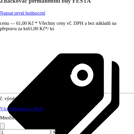
Značkovač permanentní bílý FESTA
Napsat první hodnocení
cenu — 61,00 Kč * Všechny ceny vč. DPH a bez nákladů na
přepravu za ks
61,00 Kč
*
/
ks
č. výrobku
12575702
Více informací o zboží
Množství (ks)
1 ks