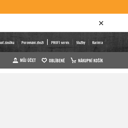
vat zásilku
Porovnání zboží
PROFI servis
Služby
Kariéra
MŮJ ÚČET
OBLÍBENÉ
NÁKUPNÍ KOŠÍK