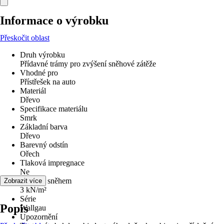
Informace o výrobku
Přeskočit oblast
Druh výrobku
Přídavné trámy pro zvýšení sněhové zátěže
Vhodné pro
Přístřešek na auto
Materiál
Dřevo
Specifikace materiálu
Smrk
Základní barva
Dřevo
Barevný odstín
Ořech
Tlaková impregnace
Ne
Zatížení sněhem
Zobrazit více
3 kN/m²
Série
Popis
Wallgau
Upozornění