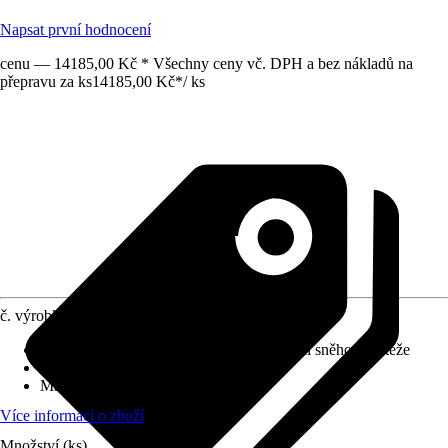
Napsat první hodnocení
cenu — 14185,00 Kč * Všechny ceny vč. DPH a bez nákladů na
přepravu za ks
14185,00 Kč
*
/
ks
č. výrobku
10604934
Druh výrobku
:
Přídavné trámy pro zvýšení sněhové zátěže
Vhodné pro
:
Přístřešek na auto
Materiál
:
Dřevo
Více informací o zboží
Množství (ks)