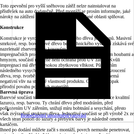
Toto zpevnění pro vyšší sněhovou zátěž nelze nainstalovat na
přístřešek na auto dodatečně. Před montáží se prosím informujte, jaké
nároky na zátížení sněhem musí přístřešek v dané oblasti splňovat.
Konstrukce
Konstrukce je vyrobena z impregnovaného dřeva jehličnanů. Masivní
smrkové, resp. borovicové dřevo bez technického vysušení získává své
nazelenalé zbarvení díky kovovým solím uvolňovaným z
impregnačních prostředků. Ty dřevo chrání před napadením houbami a
hmyzem, součástí nicméně není ochrana proti UV záření. Kvůli
impregnaci má dřevo vysokou zbytkovou vlhkost. Působením
následného vysychání může dojít k vytékání pryskyřice, zkroucení
dřeva, resp. tvorbě trhlin ze sušení, nic z uvedeného však nemá
negativní vliv na statické vlastnosti produktu. Odráží to naopak
přírodní povahu použitých materiálů.
Barevná úprava
Barevné součásti této stavebnicové sady jsou natřeny vysoce kvalitní
lazurou, resp. barvou. Ty chrání dřevo před modráním, před
poškozením UV zářením, snižují míru bobtnání a sesychání, přesto
však zvýrazňují strukturu dřeva. Jednotlivé součásti se při výrobě 2x ze
Bezpečnostní upozornění/varování
všech stran ponoří do lazury a přebytek barvy je následně ometen
kartáčem.
Ihned po dodání můžete začít s montáží, povrch nemusíte penetrovat,