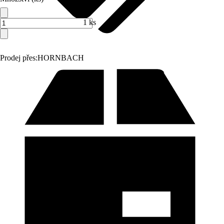
1 ks
Prodej přes:
HORNBACH