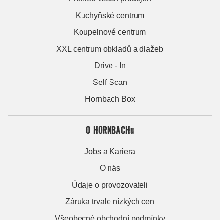
Kuchyňské centrum
Koupelnové centrum
XXL centrum obkladů a dlažeb
Drive - In
Self-Scan
Hornbach Box
O HORNBACHu
Jobs a Kariera
O nás
Údaje o provozovateli
Záruka trvale nízkých cen
Všeobecné obchodní podmínky