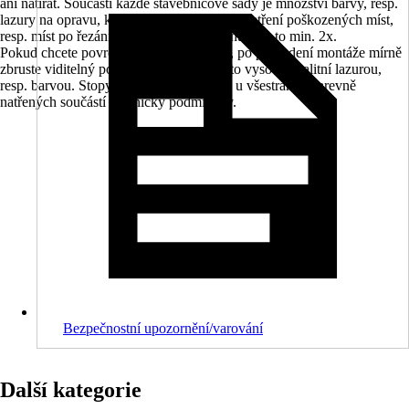
ani natírat. Součástí každé stavebnicové sady je množství barvy, resp.
lazury na opravu, kterou můžete použít k přetření poškozených míst,
resp. míst po řezání a šroubování při montáži, a to min. 2x.
Pokud chcete povrch dále zdokonalovat, po provedení montáže mírně
zbruste viditelný povrch a natřete jej touto vysoce kvalitní lazurou,
resp. barvou. Stopy po usazeninách jsou u všestranně barevně
natřených součástí technicky podmíněny.
Bezpečnostní upozornění/varování
Další kategorie