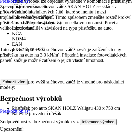
Přeskočit oblast
Tento výrobek lze objednat výhradně v kombinaci s příslušným
Zpevnění pro vyšší sněhovou zátěž SKAN HOLZ se skládá z
přístřeškem na auto.
přídavných trojúhelníkových štítů, které se montují mezi
Vhodné pro
trojúhelníkové štíty stávající. Tímto způsobem zmenšíte rozteč krokví
Fotovoltaické zařízení
přístřešku na auto, a zvýšíte tak jeho celkovou nosnost. Počet a
Povrch/Povrchová úprava
velikost krokví se liší v závislosti na typu přístřešku na auto.
Lazurované
KČZ
NDM4
EAN
Toto zpevnění pro vyšší sněhovou zátěž zvyšuje zatížení střechy
4018211009190
přístřešku na auto na 3,0 kN/m². Případná instalace fotovoltaických
panelů snižuje možné zatížení o jejich vlastní hmotnost.
Toto zpevnění pro vyšší sněhovou zátěž je vhodné pro následující
Zobrazit více
modely:
Bezpečnost výrobků
Přístřešek pro auto SKAN HOLZ Wallgau 430 x 750 cm
Přeskočit oblast
Barevné provedení ořešák
Zodpovědnost za bezpečnost výrobku viz
.
informace výrobce
Upozornění: