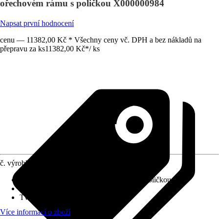
ořechovém rámu s poličkou X000000984
Napsat první hodnocení
cenu — 11382,00 Kč * Všechny ceny vč. DPH a bez nákladů na
přepravu za ks
11382,00 Kč
*
/
ks
č. výrobku
6663355
Detaily výrobku
:
S dřevěným rámem, S poličkou
Druh ochrany
:
Žádná
Tvar
:
Hranatý
Více informací o zboží