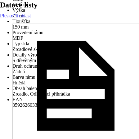
Datové listy
120 cm
Výška
Přeskočit oblast
71 cm
Tloušťka
150 mm
Provedení rámu
MDF
Typ skla
Zrcadlové sklo
Detaily výrobku
S dřevěným rámem, S poličkou
Druh ochrany
Žádná
Barva rámu
Hnědá
Obsah balení
Zrcadlo, Odkládací přihrádka
EAN
8592626033217