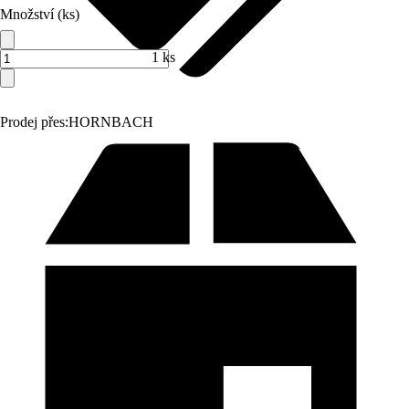
Množství (ks)
1 ks
Prodej přes:
HORNBACH