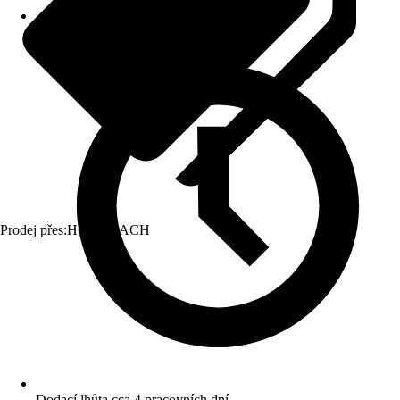
Prodej přes:
HORNBACH
Dodací lhůta cca 4 pracovních dní