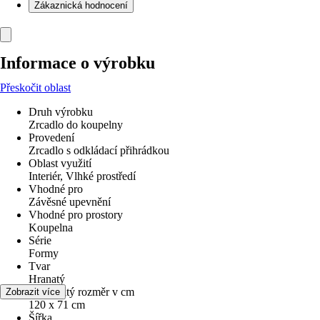
Zákaznická hodnocení
Informace o výrobku
Přeskočit oblast
Druh výrobku
Zrcadlo do koupelny
Provedení
Zrcadlo s odkládací přihrádkou
Oblast využití
Interiér, Vlhké prostředí
Vhodné pro
Závěsné upevnění
Vhodné pro prostory
Koupelna
Série
Formy
Tvar
Hranatý
Jmenovitý rozměr v cm
Zobrazit více
120 x 71 cm
Šířka