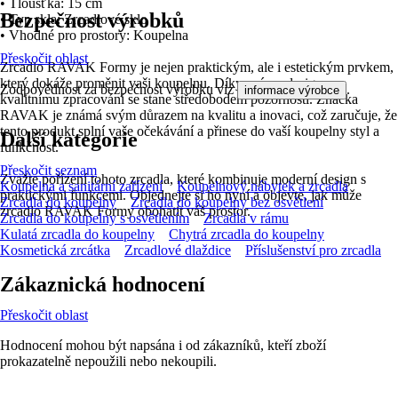
• Tloušťka: 15 cm
Bezpečnost výrobků
• Typ skla: Zrcadlové sklo
• Vhodné pro prostory: Koupelna
Přeskočit oblast
Zrcadlo RAVAK Formy je nejen praktickým, ale i estetickým prvkem,
který dokáže proměnit vaši koupelnu. Díky svému designu a
Zodpovědnost za bezpečnost výrobku viz
.
informace výrobce
kvalitnímu zpracování se stane středobodem pozornosti. Značka
RAVAK je známá svým důrazem na kvalitu a inovaci, což zaručuje, že
tento produkt splní vaše očekávání a přinese do vaší koupelny styl a
Další kategorie
funkčnost.
Přeskočit seznam
Zvažte pořízení tohoto zrcadla, které kombinuje moderní design s
Koupelna a sanitární zařízení
Koupelnový nábytek a zrcadla
praktickými funkcemi. Objednejte si ho nyní a objevte, jak může
Zrcadla do koupelny
Zrcadla do koupelny bez osvětlení
zrcadlo RAVAK Formy obohatit váš prostor.
Zrcadla do koupelny s osvětlením
Zrcadla v rámu
Kulatá zrcadla do koupelny
Chytrá zrcadla do koupelny
Kosmetická zrcátka
Zrcadlové dlaždice
Příslušenství pro zrcadla
Zákaznická hodnocení
Přeskočit oblast
Hodnocení mohou být napsána i od zákazníků, kteří zboží
prokazatelně nepoužili nebo nekoupili.