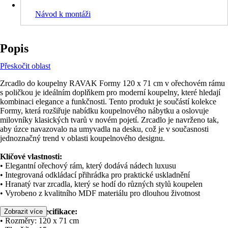
Návod k montáži
Popis
Přeskočit oblast
Zrcadlo do koupelny RAVAK Formy 120 x 71 cm v ořechovém rámu
s poličkou je ideálním doplňkem pro moderní koupelny, které hledají
kombinaci elegance a funkčnosti. Tento produkt je součástí kolekce
Formy, která rozšiřuje nabídku koupelnového nábytku a oslovuje
milovníky klasických tvarů v novém pojetí. Zrcadlo je navrženo tak,
aby úzce navazovalo na umyvadla na desku, což je v současnosti
jednoznačný trend v oblasti koupelnového designu.
Klíčové vlastnosti:
• Elegantní ořechový rám, který dodává nádech luxusu
• Integrovaná odkládací přihrádka pro praktické uskladnění
• Hranatý tvar zrcadla, který se hodí do různých stylů koupelen
• Vyrobeno z kvalitního MDF materiálu pro dlouhou životnost
Technická specifikace:
Zobrazit více
• Rozměry: 120 x 71 cm