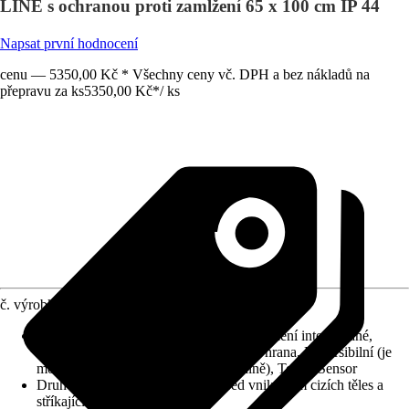
LINE s ochranou proti zamlžení 65 x 100 cm IP 44
Napsat první hodnocení
cenu — 5350,00 Kč * Všechny ceny vč. DPH a bez nákladů na
přepravu za ks
5350,00 Kč
*
/
ks
č. výrobku
12171171
Detaily výrobku
:
Systém Anti-Fog, Osvětlení integrované,
Zrcadlo na hliníkovém panelu, Leštěná hrana, Reversibilní (je
možné umístit horizontálně či vertikálně), Touch Sensor
Druh ochrany
:
IP 44 (chráněno před vniknutím cizích těles a
stříkající vody)