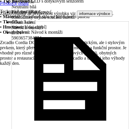
•
Typ osvětlení:
LED s dotykovým senzorem
Barva světla
Přeskočit oblast
Neutrální bílá
Technická specifikace
Potřebné příslušenství
Zodpovědnost za bezpečnost výrobku viz
.
informace výrobce
•
Materiál:
Zrcadlové sklo na hliníkovém panelu
Hmoždinky nejsou součástí balení.
•
Tloušťka:
3 cm
Obsah balení
•
Hmotnost:
[údaj chybí]
Návod k montáži
•
Obsah balení:
Návod k montáži
EAN
5903657384774
Zrcadlo Cordia DOUBLE LINE je nejen praktickým, ale i stylovým
prvkem, který přetvoří vaši koupelnu na moderní a funkční prostor. Je
vhodné pro různé interiéry, včetně hotelových pokojů, obytných
prostor a restaurací. Objednejte si toto zrcadlo a užijte si jeho výhody
každý den.