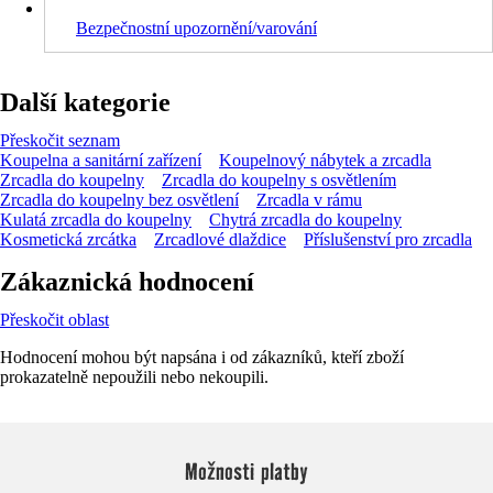
Bezpečnostní upozornění/varování
Další kategorie
Přeskočit seznam
Koupelna a sanitární zařízení
Koupelnový nábytek a zrcadla
Zrcadla do koupelny
Zrcadla do koupelny s osvětlením
Zrcadla do koupelny bez osvětlení
Zrcadla v rámu
Kulatá zrcadla do koupelny
Chytrá zrcadla do koupelny
Kosmetická zrcátka
Zrcadlové dlaždice
Příslušenství pro zrcadla
Zákaznická hodnocení
Přeskočit oblast
Hodnocení mohou být napsána i od zákazníků, kteří zboží
prokazatelně nepoužili nebo nekoupili.
Možnosti platby