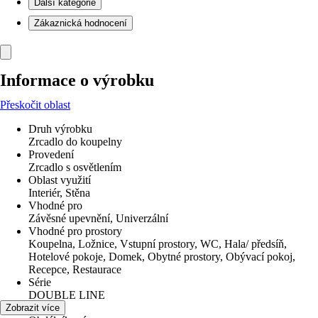
Další kategorie
Zákaznická hodnocení
Informace o výrobku
Přeskočit oblast
Druh výrobku
Zrcadlo do koupelny
Provedení
Zrcadlo s osvětlením
Oblast využití
Interiér, Stěna
Vhodné pro
Závěsné upevnění, Univerzální
Vhodné pro prostory
Koupelna, Ložnice, Vstupní prostory, WC, Hala/ předsíň,
Hotelové pokoje, Domek, Obytné prostory, Obývací pokoj,
Recepce, Restaurace
Série
DOUBLE LINE
Tvar
Zobrazit více