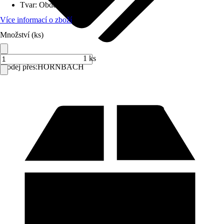
Tvar
:
Obdélníkový
Více informací o zboží
Množství (ks)
1 ks
Prodej přes:
HORNBACH