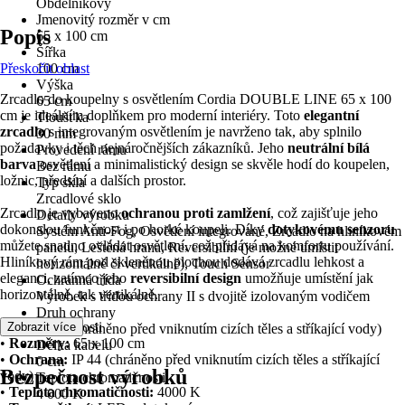
Obdélníkový
Jmenovitý rozměr v cm
Popis
65 x 100 cm
Šířka
Přeskočit oblast
100 cm
Výška
Zrcadlo do koupelny s osvětlením Cordia DOUBLE LINE 65 x 100
65 cm
cm je ideálním doplňkem pro moderní interiéry. Toto
elegantní
Tloušťka
zrcadlo
s integrovaným osvětlením je navrženo tak, aby splnilo
30 mm
požadavky i těch nejnáročnějších zákazníků. Jeho
neutrální bílá
Provedení rámu
barva
osvětlení a minimalistický design se skvěle hodí do koupelen,
Bez rámu
ložnic, předsíní a dalších prostor.
Typ skla
Zrcadlové sklo
Zrcadlo je vybaveno
ochranou proti zamlžení
, což zajišťuje jeho
Detaily výrobku
dokonalou funkčnost i po horké koupeli. Díky
dotykovému senzoru
Systém Anti-Fog, Osvětlení integrované, Zrcadlo na hliníkovém
můžete snadno ovládat osvětlení, což přidává na komfortu používání.
panelu, Leštěná hrana, Reversibilní (je možné umístit
Hliníkový rám pod skleněnou plochou dodává zrcadlu lehkost a
horizontálně či vertikálně), Touch Sensor
eleganci, zatímco jeho
reversibilní design
umožňuje umístění jak
Ochranná třída
horizontálně, tak vertikálně.
Výrobek s třídou ochrany II s dvojitě izolovaným vodičem
Druh ochrany
Klíčové vlastnosti
Zobrazit více
IP 44 (chráněno před vniknutím cizích těles a stříkající vody)
•
Rozměry:
65 x 100 cm
Délka kabelu
•
Ochrana:
IP 44 (chráněno před vniknutím cizích těles a stříkající
0 cm
Bezpečnost výrobků
vody)
Teplota chromatičnosti
•
Teplota chromatičnosti:
4000 K
4 000 K