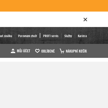
vat zásilku
Porovnání zboží
PROFI servis
Služby
Kariéra
MŮJ ÚČET
OBLÍBENÉ
NÁKUPNÍ KOŠÍK