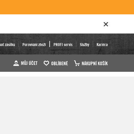
vat zásilku
Porovnání zboží
PROFI servis
Služby
Kariéra
MŮJ ÚČET
OBLÍBENÉ
NÁKUPNÍ KOŠÍK