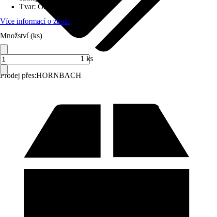
Tvar
:
Obdélníkový
Více informací o zboží
Množství (ks)
1 ks
Prodej přes:
HORNBACH