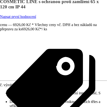
COSMETIC LINE s ochranou proti zamlžení 65 x
120 cm IP 44
Napsat první hodnocení
cenu — 6926,00 Kč * Všechny ceny vč. DPH a bez nákladů na
přepravu za ks
6926,00 Kč
*
/
ks
č. výrobku
12171175
Detaily výrobku
:
Systém Anti-Fog, Osvětlení integrované, S
hliníkovým rámem, Touch Sensor
Druh ochrany
:
IP 44 (chráněno před vniknutím cizích těles a
stříkající vody)