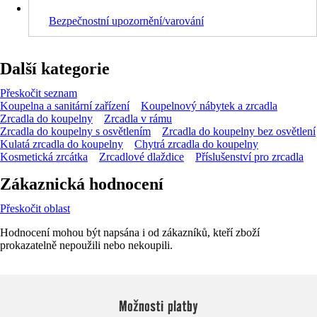
Bezpečnostní upozornění/varování
Další kategorie
Přeskočit seznam
Koupelna a sanitární zařízení
Koupelnový nábytek a zrcadla
Zrcadla do koupelny
Zrcadla v rámu
Zrcadla do koupelny s osvětlením
Zrcadla do koupelny bez osvětlení
Kulatá zrcadla do koupelny
Chytrá zrcadla do koupelny
Kosmetická zrcátka
Zrcadlové dlaždice
Příslušenství pro zrcadla
Zákaznická hodnocení
Přeskočit oblast
Hodnocení mohou být napsána i od zákazníků, kteří zboží
prokazatelně nepoužili nebo nekoupili.
Možnosti platby