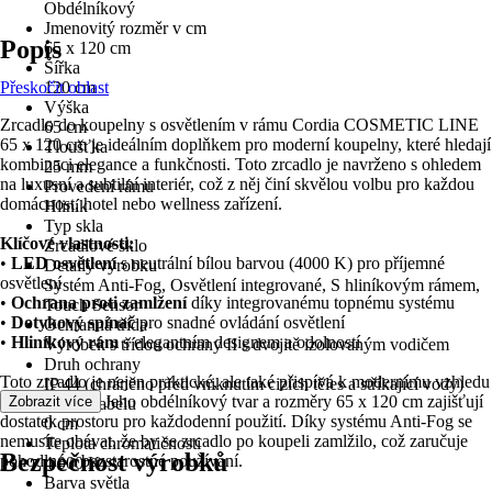
Obdélníkový
Jmenovitý rozměr v cm
Popis
65 x 120 cm
Šířka
Přeskočit oblast
120 cm
Výška
Zrcadlo do koupelny s osvětlením v rámu Cordia COSMETIC LINE
65 cm
65 x 120 cm je ideálním doplňkem pro moderní koupelny, které hledají
Tloušťka
kombinaci elegance a funkčnosti. Toto zrcadlo je navrženo s ohledem
25 mm
na luxusní a subtilní interiér, což z něj činí skvělou volbu pro každou
Provedení rámu
domácnost, hotel nebo wellness zařízení.
Hliník
Typ skla
Klíčové vlastnosti:
Zrcadlové sklo
•
LED osvětlení
s neutrální bílou barvou (4000 K) pro příjemné
Detaily výrobku
osvětlení
Systém Anti-Fog, Osvětlení integrované, S hliníkovým rámem,
•
Ochrana proti zamlžení
díky integrovanému topnému systému
Touch Sensor
•
Dotykový spínač
pro snadné ovládání osvětlení
Ochranná třída
•
Hliníkový rám
s elegantním designem a odolností
Výrobek s třídou ochrany II s dvojitě izolovaným vodičem
Druh ochrany
Toto zrcadlo je nejen praktické, ale také přispívá k modernímu vzhledu
IP 44 (chráněno před vniknutím cizích těles a stříkající vody)
vaší koupelny. Jeho obdélníkový tvar a rozměry 65 x 120 cm zajišťují
Zobrazit více
Délka kabelu
dostatek prostoru pro každodenní použití. Díky systému Anti-Fog se
0 cm
nemusíte obávat, že by se zrcadlo po koupeli zamlžilo, což zaručuje
Teplota chromatičnosti
Bezpečnost výrobků
pohodlné a bezstarostné používání.
4 000 K
Barva světla