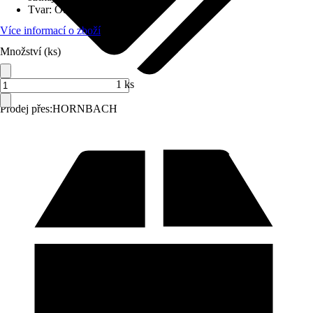
Tvar
:
Obdélníkový
Více informací o zboží
Množství (ks)
1 ks
Prodej přes:
HORNBACH