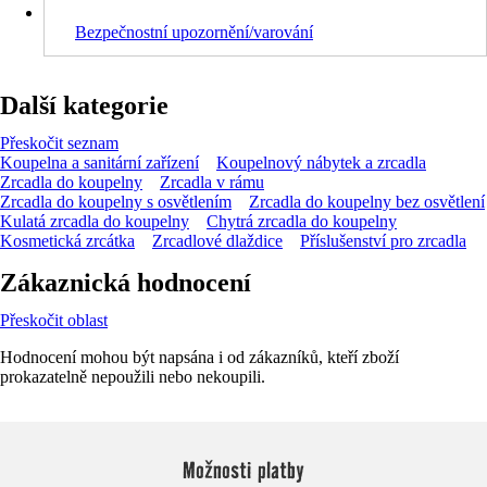
Bezpečnostní upozornění/varování
Další kategorie
Přeskočit seznam
Koupelna a sanitární zařízení
Koupelnový nábytek a zrcadla
Zrcadla do koupelny
Zrcadla v rámu
Zrcadla do koupelny s osvětlením
Zrcadla do koupelny bez osvětlení
Kulatá zrcadla do koupelny
Chytrá zrcadla do koupelny
Kosmetická zrcátka
Zrcadlové dlaždice
Příslušenství pro zrcadla
Zákaznická hodnocení
Přeskočit oblast
Hodnocení mohou být napsána i od zákazníků, kteří zboží
prokazatelně nepoužili nebo nekoupili.
Možnosti platby