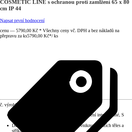
COSMETIC LINE s ochranou proti zamlžení 65 x 80
cm IP 44
Napsat první hodnocení
cenu — 5790,00 Kč * Všechny ceny vč. DPH a bez nákladů na
přepravu za ks
5790,00 Kč
*
/
ks
č. výrobku
12171173
Detaily výrobku
:
Systém Anti-Fog, Osvětlení integrované, S
hliníkovým rámem, Touch Sensor
Druh ochrany
:
IP 44 (chráněno před vniknutím cizích těles a
stříkající vody)