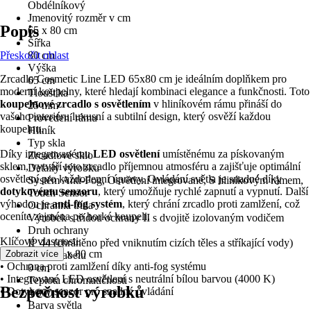
Obdélníkový
Jmenovitý rozměr v cm
Popis
65 x 80 cm
Šířka
Přeskočit oblast
80 cm
Výška
Zrcadlo Cosmetic Line LED 65x80 cm je ideálním doplňkem pro
65 cm
moderní koupelny, které hledají kombinaci elegance a funkčnosti. Toto
Tloušťka
koupelnové zrcadlo s osvětlením
v hliníkovém rámu přináší do
25 mm
vašeho interiéru luxusní a subtilní design, který osvěží každou
Provedení rámu
koupelnu.
Hliník
Typ skla
Díky integrovanému
LED osvětlení
umístěnému za pískovaným
Zrcadlové sklo
sklem, vytváří toto zrcadlo příjemnou atmosféru a zajišťuje optimální
Detaily výrobku
osvětlení pro každodenní úpravy. Ovládání světla je snadné díky
Systém Anti-Fog, Osvětlení integrované, S hliníkovým rámem,
dotykovému senzoru
, který umožňuje rychlé zapnutí a vypnutí. Další
Touch Sensor
výhodou je
anti-fog systém
, který chrání zrcadlo proti zamlžení, což
Ochranná třída
oceníte zejména po horké koupeli.
Výrobek s třídou ochrany II s dvojitě izolovaným vodičem
Druh ochrany
Klíčové vlastnosti:
IP 44 (chráněno před vniknutím cizích těles a stříkající vody)
• Rozměry: 65 x 80 cm
Zobrazit více
Délka kabelu
• Ochrana proti zamlžení díky anti-fog systému
0 cm
• Integrované LED osvětlení s neutrální bílou barvou (4000 K)
Teplota chromatičnosti
Bezpečnost výrobků
• Dotykový senzor pro snadné ovládání
4 000 K
Barva světla