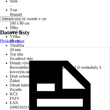
Série
-
Tvar
Hranatý
Jmenovitý rozměr v cm
Zobrazit více
100 x 80 cm
Šířka
Datové listy
100 cm
Výška
Přeskočit oblast
80 cm
Tloušťka
20 mm
Typ skla
Zrcadlové sklo
Detaily výrobku
Reversibilní (je možné umístit horizontálně či vertikálně), S
kovovým rámem
Druh ochrany
Žádná
Obsah balení
Zrcadlo
KČZ
FSZV
EAN
4306516311163