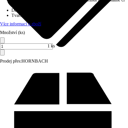
vertikálně), S kovovým rámem
Druh ochrany
:
Žádná
Tvar
:
Hranatý
Více informací o zboží
Množství (ks)
1 ks
Prodej přes:
HORNBACH