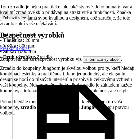
Toto zrcadlo je nejen praktické, ale také stylové. Jeho hranatý tvar a
kvalitní zrcadlové sklo přidávají na atraktivitě a funkčnosti. Značka
Jungborn je známá svou kvalitou a designem, což zaručuje, že toto
Zobrazit více
zrcadlo splní vaše očekávání.
Bezpečnost výrobků
Technická specifikace
•
Tloušťka:
20 mm
•
Výška:
800 mm
Přeskočit oblast
•
Šířka:
1000 mm
•
Druh výrobku:
Zrcadlo
Zodpovědnost za bezpečnost výrobku viz
.
informace výrobce
Zrcadlo do koupelny Jungborn je skvělou volbou pro ty, kteří hledají
kombinaci estetiky a praktičnosti. Jeho jednoduchý, ale elegantní
design se hodí do různých interiérů a přispívá k celkovému vzhledu
vaší koupelny. Nezapomeňte, že kvalitní zrcadlo je základem každé
koupelny, a toto zrcadlo vám poskytne nejen funkčnost, ale i styl.
Pokud hledáte moderní a stylové zrcadlo, které se hodí do vaší
koupelny,
zrcadlo do koupelny v rámu Jungborn
je tou pravou
volbou.