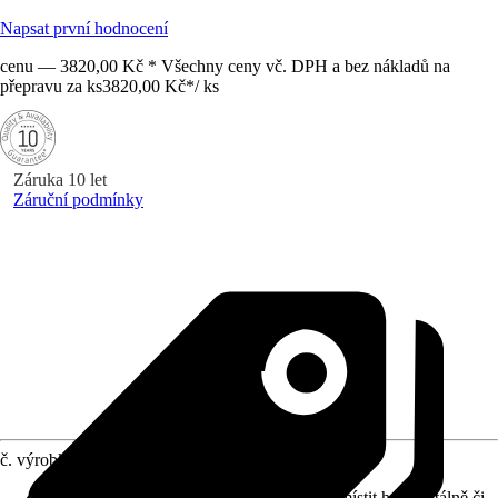
Napsat první hodnocení
cenu — 3820,00 Kč * Všechny ceny vč. DPH a bez nákladů na
přepravu za ks
3820,00 Kč
*
/
ks
Záruka 10 let
Záruční podmínky
č. výrobku
12109733
Detaily výrobku
:
Reversibilní (je možné umístit horizontálně či