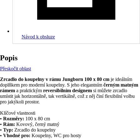
Návod k obsluze
Popis
Přeskočit oblast
Zrcadlo do koupelny v rámu Jungborn 100 x 80 cm
je ideálním
doplňkem pro moderní koupelny. S jeho elegantním
černým matným
rámem
a praktickým
reversibilním designem
si můžete zrcadlo
umístit jak horizontálně, tak vertikálně, což z něj činí flexibilní volbu
pro jakýkoli prostor.
Klíčové vlastnosti
•
Rozměry:
100 x 80 cm
•
Rám:
Kovový, černý matný
•
Typ:
Zrcadlo do koupelny
•
Vhodné pro:
Koupelny, WC pro hosty