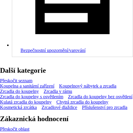
Bezpečnostní upozornění/varování
Další kategorie
Přeskočit seznam
Koupelna a sanitární zařízení
Koupelnový nábytek a zrcadla
Zrcadla do koupelny
Zrcadla v rámu
Zrcadla do koupelny s osvětlením
Zrcadla do koupelny bez osvětlení
Kulatá zrcadla do koupelny
Chytrá zrcadla do koupelny
Kosmetická zrcátka
Zrcadlové dlaždice
Příslušenství pro zrcadla
Zákaznická hodnocení
Přeskočit oblast