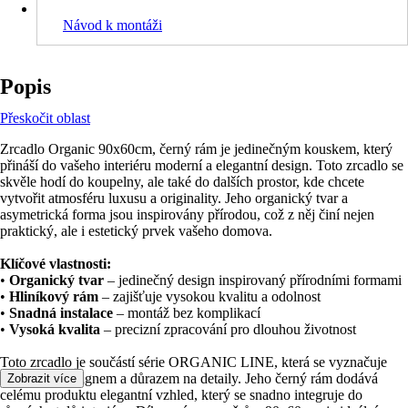
Návod k montáži
Popis
Přeskočit oblast
Zrcadlo Organic 90x60cm, černý rám je jedinečným kouskem, který
přináší do vašeho interiéru moderní a elegantní design. Toto zrcadlo se
skvěle hodí do koupelny, ale také do dalších prostor, kde chcete
vytvořit atmosféru luxusu a originality. Jeho organický tvar a
asymetrická forma jsou inspirovány přírodou, což z něj činí nejen
praktický, ale i estetický prvek vašeho domova.
Klíčové vlastnosti:
•
Organický tvar
– jedinečný design inspirovaný přírodními formami
•
Hliníkový rám
– zajišťuje vysokou kvalitu a odolnost
•
Snadná instalace
– montáž bez komplikací
•
Vysoká kvalita
– precizní zpracování pro dlouhou životnost
Toto zrcadlo je součástí série ORGANIC LINE, která se vyznačuje
moderním designem a důrazem na detaily. Jeho černý rám dodává
Zobrazit více
celému produktu elegantní vzhled, který se snadno integruje do