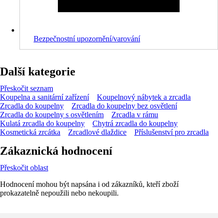
Bezpečnostní upozornění/varování
Další kategorie
Přeskočit seznam
Koupelna a sanitární zařízení
Koupelnový nábytek a zrcadla
Zrcadla do koupelny
Zrcadla do koupelny bez osvětlení
Zrcadla do koupelny s osvětlením
Zrcadla v rámu
Kulatá zrcadla do koupelny
Chytrá zrcadla do koupelny
Kosmetická zrcátka
Zrcadlové dlaždice
Příslušenství pro zrcadla
Zákaznická hodnocení
Přeskočit oblast
Hodnocení mohou být napsána i od zákazníků, kteří zboží
prokazatelně nepoužili nebo nekoupili.