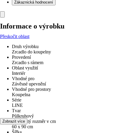
Zákaznická hodnocení
Informace o výrobku
Přeskočit oblast
Druh výrobku
Zrcadlo do koupelny
Provedení
Zrcadlo s rámem
Oblast využití
Interiér
Vhodné pro
Závěsné upevnění
Vhodné pro prostory
Koupelna
Série
LINE
Tvar
Půlkruhový
Jmenovitý rozměr v cm
Zobrazit více
60 x 90 cm
Šířka