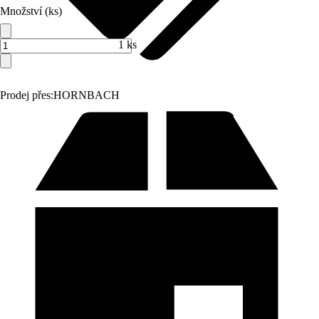
Množství (ks)
1 ks
Prodej přes:
HORNBACH