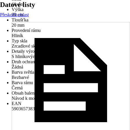
Datové listy
60 cm
Výška
Přeskočit oblast
90 cm
Tloušťka
20 mm
Provedení rámu
Hliník
Typ skla
Zrcadlové sklo
Detaily výrobku
S hliníkovým rámem
Druh ochrany
Žádná
Barva světla
Bezbarvé
Barva rámu
Černá
Obsah balení
Návod k montáži, Zrcadlo
EAN
5903657383685