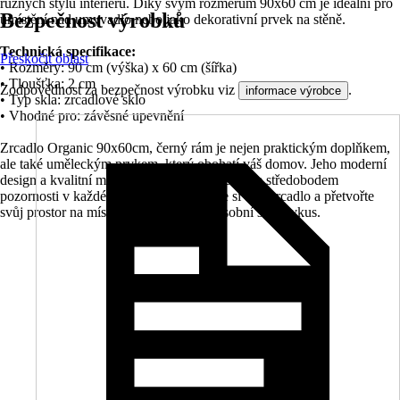
různých stylů interiéru. Díky svým rozměrům 90x60 cm je ideální pro
Bezpečnost výrobků
umístění nad umyvadlo nebo jako dekorativní prvek na stěně.
Technická specifikace:
Přeskočit oblast
• Rozměry: 90 cm (výška) x 60 cm (šířka)
• Tloušťka: 2 cm
Zodpovědnost za bezpečnost výrobku viz
.
informace výrobce
• Typ skla: zrcadlové sklo
• Vhodné pro: závěsné upevnění
Zrcadlo Organic 90x60cm, černý rám je nejen praktickým doplňkem,
ale také uměleckým prvkem, který obohatí váš domov. Jeho moderní
design a kvalitní materiály zaručují, že se stane středobodem
pozornosti v každé místnosti. Objednejte si toto zrcadlo a přetvořte
svůj prostor na místo, které odráží váš osobní styl a vkus.