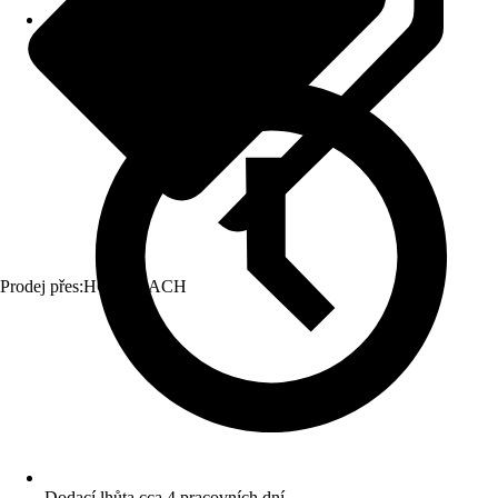
Prodej přes:
HORNBACH
Dodací lhůta cca 4 pracovních dní