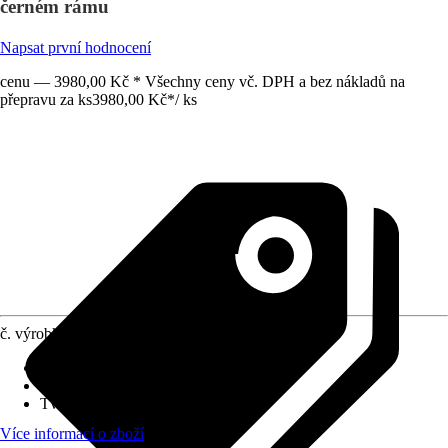
černém rámu
Napsat první hodnocení
cenu — 3980,00 Kč * Všechny ceny vč. DPH a bez nákladů na
přepravu za ks
3980,00 Kč
*
/
ks
č. výrobku
10693685
Detaily výrobku
:
S hliníkovým rámem
Druh ochrany
:
Žádná
Tvar
:
Půlkruhový
Více informací o zboží