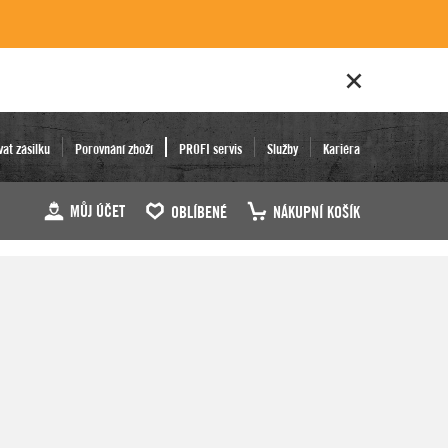
vat zásilku
Porovnání zboží
PROFI servis
Služby
Kariéra
MŮJ ÚČET
OBLÍBENÉ
NÁKUPNÍ KOŠÍK