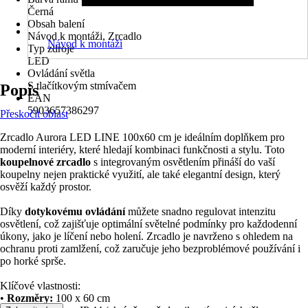
Černá
Obsah balení
Návod k montáži, Zrcadlo
Návod k montáži
Typ zdroje
LED
Ovládání světla
S tlačítkovým stmívačem
Popis
EAN
5903657386297
Přeskočit oblast
Zrcadlo Aurora LED LINE 100x60 cm je ideálním doplňkem pro
moderní interiéry, které hledají kombinaci funkčnosti a stylu. Toto
koupelnové zrcadlo
s integrovaným osvětlením přináší do vaší
koupelny nejen praktické využití, ale také elegantní design, který
osvěží každý prostor.
Díky
dotykovému ovládání
můžete snadno regulovat intenzitu
osvětlení, což zajišťuje optimální světelné podmínky pro každodenní
úkony, jako je líčení nebo holení. Zrcadlo je navrženo s ohledem na
ochranu proti zamlžení, což zaručuje jeho bezproblémové používání i
po horké sprše.
Klíčové vlastnosti:
•
Rozměry:
100 x 60 cm