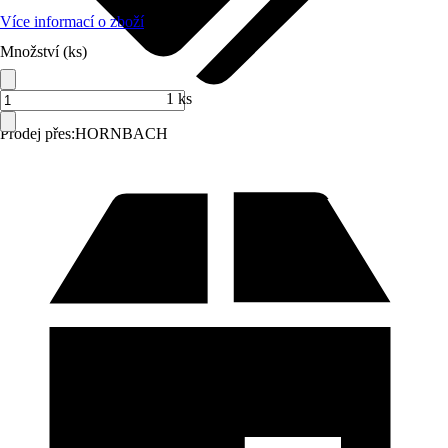
Více informací o zboží
Množství (ks)
1 ks
Prodej přes:
HORNBACH