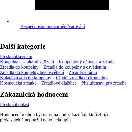
Bezpečnostní upozornění/varování
Další kategorie
Přeskočit seznam
Koupelna a sanitární zařízení
Koupelnový nábytek a zrcadla
Zrcadla do koupelny
Zrcadla do koupelny s osvětlením
Zrcadla do koupelny bez osvětlení
Zrcadla v rámu
Kulatá zrcadla do koupelny
Chytrá zrcadla do koupelny
Kosmetická zrcátka
Zrcadlové dlaždice
Příslušenství pro zrcadla
Zákaznická hodnocení
Přeskočit oblast
Hodnocení mohou být napsána i od zákazníků, kteří zboží
prokazatelně nepoužili nebo nekoupili.