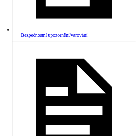
Bezpečnostní upozornění/varování