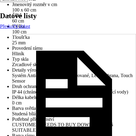
Jmenovitý rozměr v cm
100 x 60 cm
Datové listy
Šířka
60 cm
Přeskočit oblast
Výška
100 cm
Tloušťka
25 mm
Provedení rámu
Hliník
Typ skla
Zrcadlové sklo
Detaily výrobku
Systém Anti-Fog, Osvětlení integrované, Leštěná hrana, Touch
Sensor
Druh ochrany
IP 44 (chráněno před vniknutím cizích těles a stříkající vody)
Délka kabelu
0 cm
Barva světla
Studená bílá, Neutrální bílá, Teplá bílá
Potřebné příslušenství
CUSTOMER NEEDS TO BUY DOWEL HOOKS
SUITABLE TO THEIR WALL AT HOME.
Barva rámu