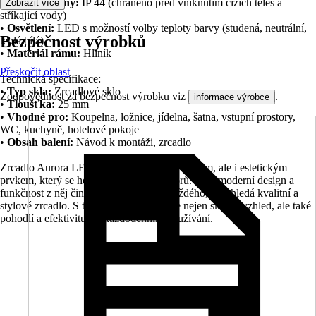
•
Druh ochrany:
IP 44 (chráněno před vniknutím cizích těles a
Zobrazit více
stříkající vody)
•
Osvětlení:
LED s možností volby teploty barvy (studená, neutrální,
Bezpečnost výrobků
teplá bílá)
•
Materiál rámu:
Hliník
Přeskočit oblast
Technická specifikace:
•
Typ skla:
Zrcadlové sklo
Zodpovědnost za bezpečnost výrobku viz
.
informace výrobce
•
Tloušťka:
25 mm
•
Vhodné pro:
Koupelna, ložnice, jídelna, šatna, vstupní prostory,
WC, kuchyně, hotelové pokoje
•
Obsah balení:
Návod k montáži, zrcadlo
Zrcadlo Aurora LED LINE je nejen praktickým, ale i estetickým
prvkem, který se hodí do různých prostorů. Jeho moderní design a
funkčnost z něj činí ideální volbu pro každého, kdo hledá kvalitní a
stylové zrcadlo. S tímto zrcadlem získáte nejen skvělý vzhled, ale také
pohodlí a efektivitu při každodenním používání.