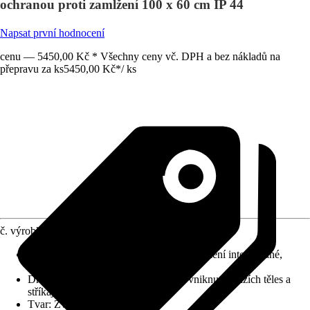
ochranou proti zamlžení 100 x 60 cm IP 44
Napsat první hodnocení
cenu — 5450,00 Kč * Všechny ceny vč. DPH a bez nákladů na
přepravu za ks
5450,00 Kč
*
/
ks
č. výrobku
12591455
Detaily výrobku
:
Systém Anti-Fog, Osvětlení integrované,
Leštěná hrana, Touch Sensor
Druh ochrany
:
IP 44 (chráněno před vniknutím cizích těles a
stříkající vody)
Tvar
:
Zvláštní tvar