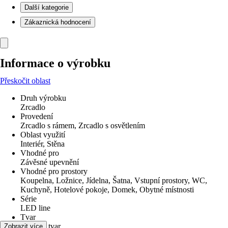
Další kategorie
Zákaznická hodnocení
Informace o výrobku
Přeskočit oblast
Druh výrobku
Zrcadlo
Provedení
Zrcadlo s rámem, Zrcadlo s osvětlením
Oblast využití
Interiér, Stěna
Vhodné pro
Závěsné upevnění
Vhodné pro prostory
Koupelna, Ložnice, Jídelna, Šatna, Vstupní prostory, WC,
Kuchyně, Hotelové pokoje, Domek, Obytné místnosti
Série
LED line
Tvar
Zvláštní tvar
Zobrazit více