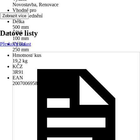
Novostavba, Renovace
Vhodné pro
Stěna, Bednění
Zobrazit více
Délka
500 mm
Datové listy
Šířka
100 mm
Přeskočit oblast
Výška
250 mm
Hmotnost/ kus
19,2 kg
KČZ
3R91
EAN
2007006958364, 8595770808281