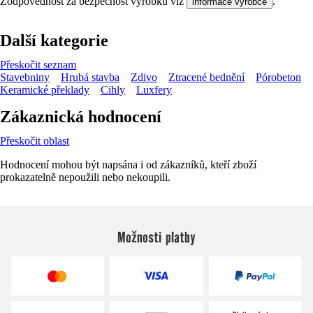
Zodpovědnost za bezpečnost výrobku viz
.
informace výrobce
Další kategorie
Přeskočit seznam
Stavebniny
Hrubá stavba
Zdivo
Ztracené bednění
Pórobeton
Keramické překlady
Cihly
Luxfery
Zákaznická hodnocení
Přeskočit oblast
Hodnocení mohou být napsána i od zákazníků, kteří zboží
prokazatelně nepoužili nebo nekoupili.
Možnosti platby