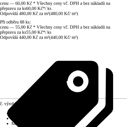
cenu — 60,00 Kč * Všechny ceny vč. DPH a bez nákladů na
přepravu za ks
60,00 Kč
*
/
ks
Odpovídá 480,00 Kč za m²
(
480,00 Kč
/
m²
)
Při odběru 88 ks:
cenu — 55,00 Kč * Všechny ceny vč. DPH a bez nákladů na
přepravu za ks
55,00 Kč
*
/
ks
Odpovídá 440,00 Kč za m²
(
440,00 Kč
/
m²
)
č. výrobku
4673068
Druh výrobku
:
Zdicí prvek
Provedení
:
Tvárnice
Materiál
:
Beton