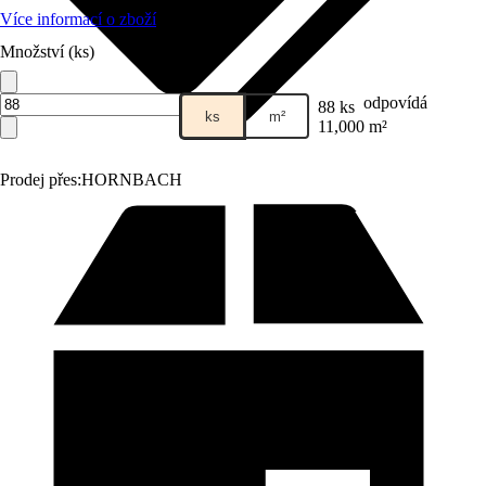
Více informací o zboží
Množství (ks)
odpovídá
88 ks
ks
m²
11,000 m²
Prodej přes:
HORNBACH