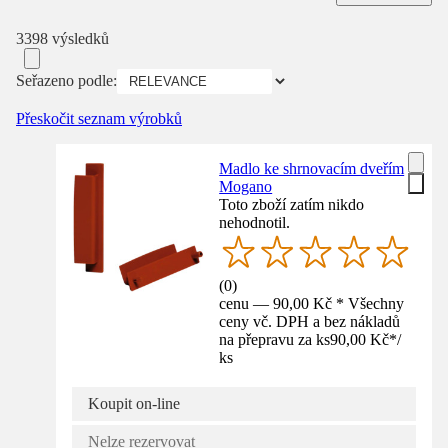
3398 výsledků
Seřazeno podle:
Přeskočit seznam výrobků
Madlo ke shrnovacím dveřím
Mogano
Toto zboží zatím nikdo
nehodnotil.
(
0
)
cenu — 90,00 Kč * Všechny
ceny vč. DPH a bez nákladů
na přepravu za ks
90,00 Kč
*
/
ks
Koupit on-line
Nelze rezervovat