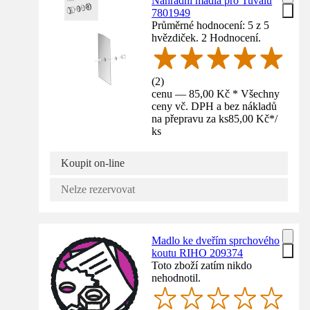
Náhradní madla pro Tuvalu
7801949
Průměrné hodnocení: 5 z 5
hvězdiček. 2 Hodnocení.
(
2
)
cenu — 85,00 Kč * Všechny
ceny vč. DPH a bez nákladů
na přepravu za ks
85,00 Kč
*
/
ks
Koupit on-line
Nelze rezervovat
Madlo ke dveřím sprchového
koutu RIHO 209374
Toto zboží zatím nikdo
nehodnotil.