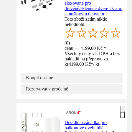
eloxované pro
dřevěné/skleněné dveře D: 2 m
s mušlovým úchytem
Toto zboží zatím nikdo
nehodnotil.
(
0
)
cenu — 4199,00 Kč *
Všechny ceny vč. DPH a bez
nákladů na přepravu za
ks
4199,00 Kč
*
/
ks
Koupit on-line
Rezervovat v prodejně
Držadlo a západka pro
balkonové dveře bílá