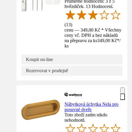
Průměrné hodnocení: 3 z 5
hvězdiček. 13 Hodnocení.
(
13
)
cenu — 349,00 Kč * Všechny
ceny vč. DPH a bez nákladů
na přepravu za ks
349,00 Kč
*
/
ks
Koupit on-line
Rezervovat v prodejně
Nábytková úchytka Nela pro
posuvné dveře
Toto zboží zatím nikdo
nehodnotil.