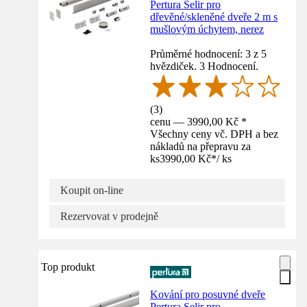
Pertura Selir pro
dřevěné/skleněné dveře 2 m s
mušlovým úchytem, nerez
Průměrné hodnocení: 3 z 5
hvězdiček. 3 Hodnocení.
(
3
)
cenu — 3990,00 Kč *
Všechny ceny vč. DPH a bez
nákladů na přepravu za
ks
3990,00 Kč
*
/
ks
Koupit on-line
Rezervovat v prodejně
Top produkt
Kování pro posuvné dveře
Pertura Selir pro