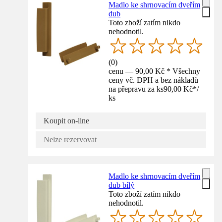
Madlo ke shrnovacím dveřím
dub
Toto zboží zatím nikdo
nehodnotil.
(
0
)
cenu — 90,00 Kč * Všechny
ceny vč. DPH a bez nákladů
na přepravu za ks
90,00 Kč
*
/
ks
Koupit on-line
Nelze rezervovat
Madlo ke shrnovacím dveřím
dub bílý
Toto zboží zatím nikdo
nehodnotil.