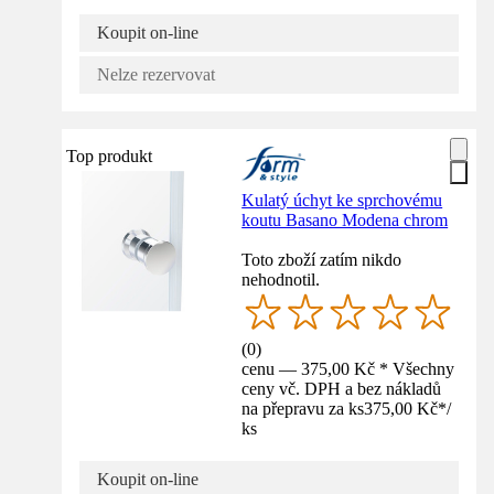
Koupit on-line
Nelze rezervovat
Top produkt
Kulatý úchyt ke sprchovému
koutu Basano Modena chrom
Toto zboží zatím nikdo
nehodnotil.
(
0
)
cenu — 375,00 Kč * Všechny
ceny vč. DPH a bez nákladů
na přepravu za ks
375,00 Kč
*
/
ks
Koupit on-line