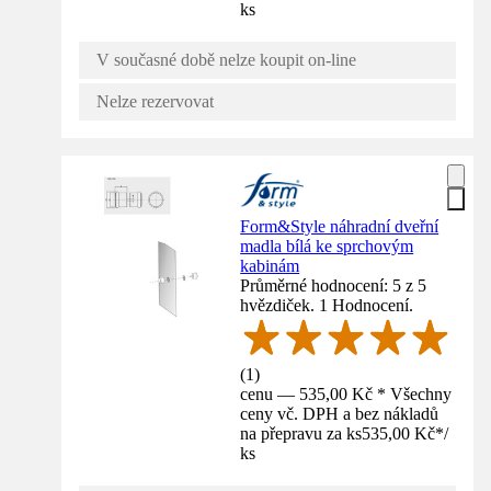
ks
V současné době nelze koupit on-line
Nelze rezervovat
Form&Style náhradní dveřní
madla bílá ke sprchovým
kabinám
Průměrné hodnocení: 5 z 5
hvězdiček. 1 Hodnocení.
(
1
)
cenu — 535,00 Kč * Všechny
ceny vč. DPH a bez nákladů
na přepravu za ks
535,00 Kč
*
/
ks