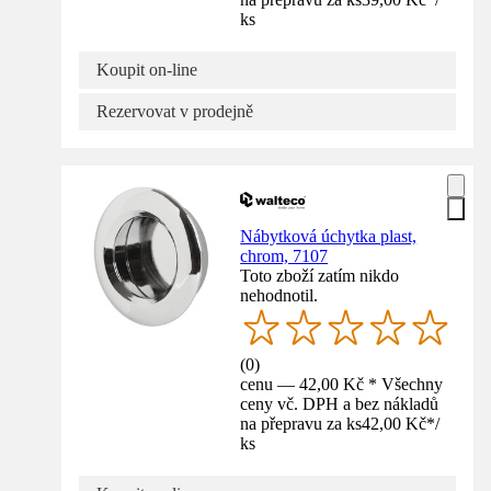
ks
Koupit on-line
Rezervovat v prodejně
Nábytková úchytka plast,
chrom, 7107
Toto zboží zatím nikdo
nehodnotil.
(
0
)
cenu — 42,00 Kč * Všechny
ceny vč. DPH a bez nákladů
na přepravu za ks
42,00 Kč
*
/
ks