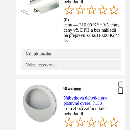
nehodnotil.
(
0
)
cenu — 310,00 Kč * Všechny
ceny vč. DPH a bez nákladů
na přepravu za ks
310,00 Kč
*
/
ks
Koupit on-line
Nelze rezervovat
Nábytková úchytka pro
posuvné dveře, 7133
Toto zboží zatím nikdo
nehodnotil.