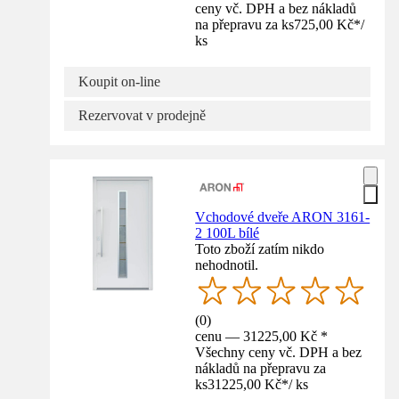
ceny vč. DPH a bez nákladů
na přepravu za ks
725,00 Kč
*
/
ks
Koupit on-line
Rezervovat v prodejně
Vchodové dveře ARON 3161-
2 100L bílé
Toto zboží zatím nikdo
nehodnotil.
(
0
)
cenu — 31225,00 Kč *
Všechny ceny vč. DPH a bez
nákladů na přepravu za
ks
31225,00 Kč
*
/
ks