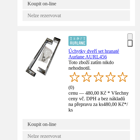
Koupit on-line
Nelze rezervovat
Úchytky dveří set hranaté
Aurlane AURL456
Toto zboží zatím nikdo
nehodnotil.
(
0
)
cenu — 480,00 Kč * Všechny
ceny vč. DPH a bez nákladů
na přepravu za ks
480,00 Kč
*
/
ks
Koupit on-line
Nelze rezervovat