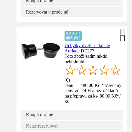
Koupit on-line
Rezervovat v prodejně
Úchytky dveří set kulaté
Aurlane DE277
Toto zboží zatím nikdo
nehodnotil.
(
0
)
cenu — 480,00 Kč * Všechny
ceny vč. DPH a bez nákladů
na přepravu za ks
480,00 Kč
*
/
ks
Koupit on-line
Nelze rezervovat