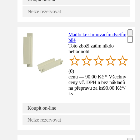
Nelze rezervovat
Madlo ke shrnovacím dveřím
bílé
Toto zboží zatím nikdo
nehodnotil.
(
0
)
cenu — 90,00 Kč * Všechny
ceny vč. DPH a bez nákladů
na přepravu za ks
90,00 Kč
*
/
ks
Koupit on-line
Nelze rezervovat