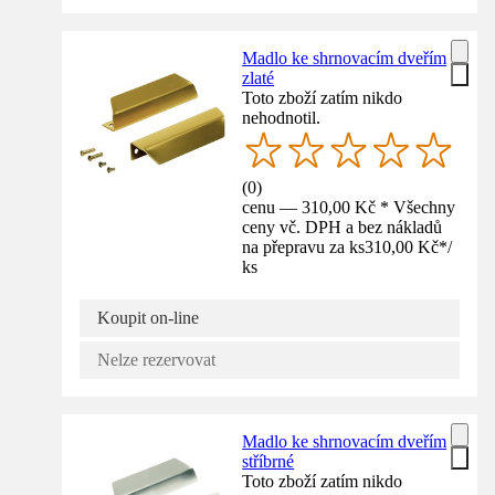
Madlo ke shrnovacím dveřím
zlaté
Toto zboží zatím nikdo
nehodnotil.
(
0
)
cenu — 310,00 Kč * Všechny
ceny vč. DPH a bez nákladů
na přepravu za ks
310,00 Kč
*
/
ks
Koupit on-line
Nelze rezervovat
Madlo ke shrnovacím dveřím
stříbrné
Toto zboží zatím nikdo