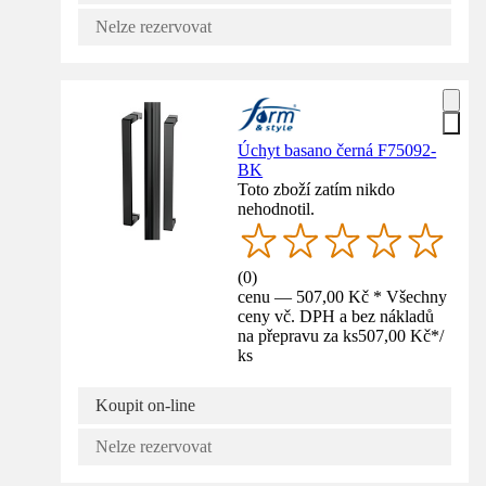
Nelze rezervovat
Úchyt basano černá F75092-
BK
Toto zboží zatím nikdo
nehodnotil.
(
0
)
cenu — 507,00 Kč * Všechny
ceny vč. DPH a bez nákladů
na přepravu za ks
507,00 Kč
*
/
ks
Koupit on-line
Nelze rezervovat