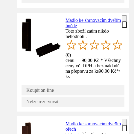
Madlo ke shrnovacím dveřím
hnědé
Toto zboží zatím nikdo
nehodnotil.
(
0
)
cenu — 90,00 Kč * Všechny
ceny vč. DPH a bez nákladů
na přepravu za ks
90,00 Kč
*
/
ks
Koupit on-line
Nelze rezervovat
Madlo ke shrnovacím dveřím
ořech