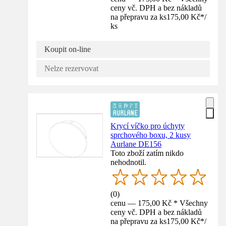
ceny vč. DPH a bez nákladů
na přepravu za ks
175,00 Kč
*
/
ks
Koupit on-line
Nelze rezervovat
Krycí víčko pro úchyty
sprchového boxu, 2 kusy
Aurlane DE156
Toto zboží zatím nikdo
nehodnotil.
(
0
)
cenu — 175,00 Kč * Všechny
ceny vč. DPH a bez nákladů
na přepravu za ks
175,00 Kč
*
/