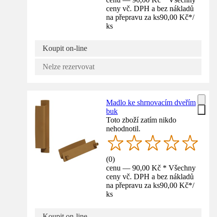
ceny vč. DPH a bez nákladů
na přepravu za ks
90,00 Kč
*
/
ks
Koupit on-line
Nelze rezervovat
Madlo ke shrnovacím dveřím
buk
Toto zboží zatím nikdo
nehodnotil.
(
0
)
cenu — 90,00 Kč * Všechny
ceny vč. DPH a bez nákladů
na přepravu za ks
90,00 Kč
*
/
ks
Koupit on-line