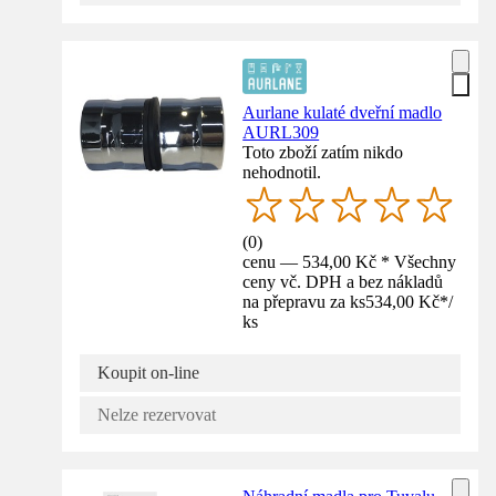
Aurlane kulaté dveřní madlo
AURL309
Toto zboží zatím nikdo
nehodnotil.
(
0
)
cenu — 534,00 Kč * Všechny
ceny vč. DPH a bez nákladů
na přepravu za ks
534,00 Kč
*
/
ks
Koupit on-line
Nelze rezervovat