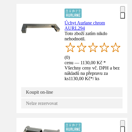
Úchyt Aurlane chrom
AURL294
Toto zboží zatím nikdo
nehodnotil.
(
0
)
cenu — 1130,00 Kč *
Všechny ceny vč. DPH a bez
nákladů na přepravu za
ks
1130,00 Kč
*
/
ks
Koupit on-line
Nelze rezervovat