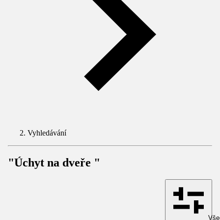
Vyhledávání
"Úchyt na dveře "
Všec