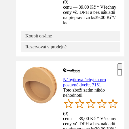
(
0
)
cenu — 39,00 Kč * Všechny
ceny vč. DPH a bez nákladů
na přepravu za ks
39,00 Kč
*
/
ks
Koupit on-line
Rezervovat v prodejně
Nábytková úchytka pro
posuvné dveře, 7151
Toto zboží zatím nikdo
nehodnotil.
(
0
)
cenu — 39,00 Kč * Všechny
ceny vč. DPH a bez nákladů
na přepravu za ks
39,00 Kč
*
/