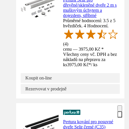
dřevěné/skleněné dveře 2 m s
mušlovým úchytem a
dojezdem, stříbrné
Průměrné hodnocení: 3.5 z 5
hvězdiček. 4 Hodnocení.
(
4
)
cenu — 3975,00 Kč *
Všechny ceny vč. DPH a bez
nákladů na přepravu za
ks
3975,00 Kč
*
/
ks
Koupit on-line
Rezervovat v prodejně
Pertura kování pro posuvné
dveře Selir černé (C35)