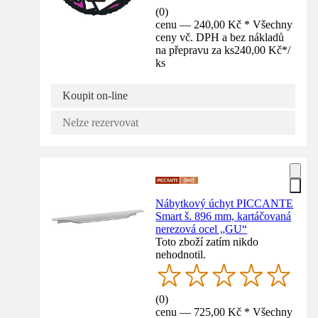
(
0
)
cenu — 240,00 Kč * Všechny
ceny vč. DPH a bez nákladů
na přepravu za ks
240,00 Kč
*
/
ks
Koupit on-line
Nelze rezervovat
Nábytkový úchyt PICCANTE
Smart š. 896 mm, kartáčovaná
nerezová ocel „GU“
Toto zboží zatím nikdo
nehodnotil.
(
0
)
cenu — 725,00 Kč * Všechny