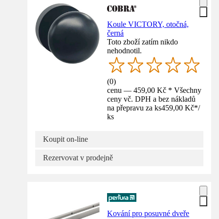
Koule VICTORY, otočná,
černá
Toto zboží zatím nikdo
nehodnotil.
(
0
)
cenu — 459,00 Kč * Všechny
ceny vč. DPH a bez nákladů
na přepravu za ks
459,00 Kč
*
/
ks
Koupit on-line
Rezervovat v prodejně
Kování pro posuvné dveře