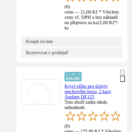
(
0
)
cenu — 21,00 Kč * Všechny
ceny vč. DPH a bez nákladů
na přepravu za ks
21,00 Kč
*
/
ks
Koupit on-line
Rezervovat v prodejně
Krycí víčko pro úchyty
sprchového boxu, 2 kusy
Aurlane DE125
Toto zboží zatím nikdo
nehodnotil.
(
0
)
cenu — 175,00 Kč * Všechny