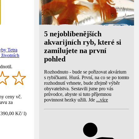
5 nejoblíbenějších
akvarijních ryb, které si
zamilujete na první
yby Tetra
 životních
pohled
dnotil.
Rozhodnuto - bude se pořizovat akvárium
s rybičkami. Hurá. První, na co se po tomto
rozhodnutí vrhnete, bude zřejmě výběr
obyvatelstva. Sestavili jsme pro vás
průvodce, abyste si tuto příjemnou
y ceny vč.
povinnost hezky užili. Jde
...
více
avu za
1390,00 Kč
/
l
)