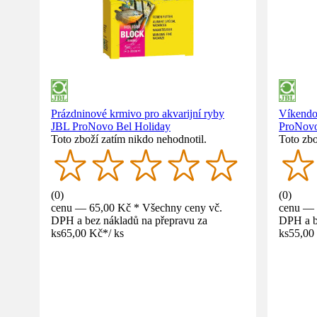
Prázdninové krmivo pro akvarijní ryby
Víkendo
JBL ProNovo Bel Holiday
ProNovo
Toto zboží zatím nikdo nehodnotil.
Toto zbo
(
0
)
(
0
)
cenu — 65,00 Kč * Všechny ceny vč.
cenu — 
DPH a bez nákladů na přepravu za
DPH a b
ks
65,00 Kč
*
/
ks
ks
55,00