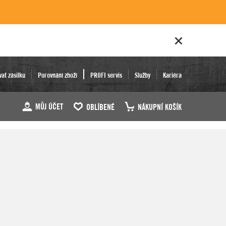
vat zásilku
Porovnání zboží
PROFI servis
Služby
Kariéra
MŮJ ÚČET
OBLÍBENÉ
NÁKUPNÍ KOŠÍK