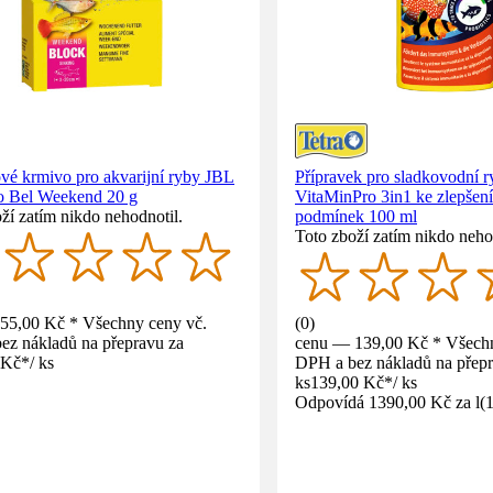
vé krmivo pro akvarijní ryby JBL
Přípravek pro sladkovodní r
 Bel Weekend 20 g
VitaMinPro 3in1 ke zlepšení
ží zatím nikdo nehodnotil.
podmínek 100 ml
Toto zboží zatím nikdo neho
55,00 Kč * Všechny ceny vč.
(
0
)
ez nákladů na přepravu za
cenu — 139,00 Kč * Všechn
 Kč
*
/
ks
DPH a bez nákladů na přepr
ks
139,00 Kč
*
/
ks
Odpovídá 1390,00 Kč za l
(