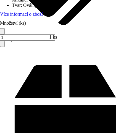
Tvar
:
Oválný
Více informací o zboží
Množství (ks)
1 ks
Prodej přes:
HORNBACH