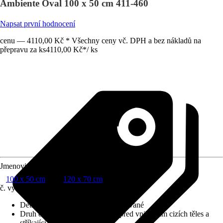
Ambiente Oval 100 x 50 cm 411-460
Napsat první hodnocení
cenu — 4110,00 Kč * Všechny ceny vč. DPH a bez nákladů na
přepravu za ks
4110,00 Kč
*
/
ks
Jmenovitý rozměr v cm
100 x 50 cm
120 x 70 cm
č. výrobku
10602939
Detaily výrobku
:
Osvětlení integrované
Druh ochrany
:
IP 44 (chráněno před vniknutím cizích těles a
stříkající vody)