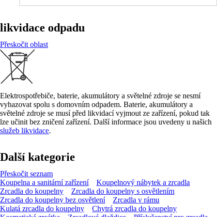
likvidace odpadu
Přeskočit oblast
Elektrospotřebiče, baterie, akumulátory a světelné zdroje se nesmí
vyhazovat spolu s domovním odpadem. Baterie, akumulátory a
světelné zdroje se musí před likvidací vyjmout ze zařízení, pokud tak
lze učinit bez zničení zařízení. Další informace jsou uvedeny u našich
služeb likvidace
.
Další kategorie
Přeskočit seznam
Koupelna a sanitární zařízení
Koupelnový nábytek a zrcadla
Zrcadla do koupelny
Zrcadla do koupelny s osvětlením
Zrcadla do koupelny bez osvětlení
Zrcadla v rámu
Kulatá zrcadla do koupelny
Chytrá zrcadla do koupelny