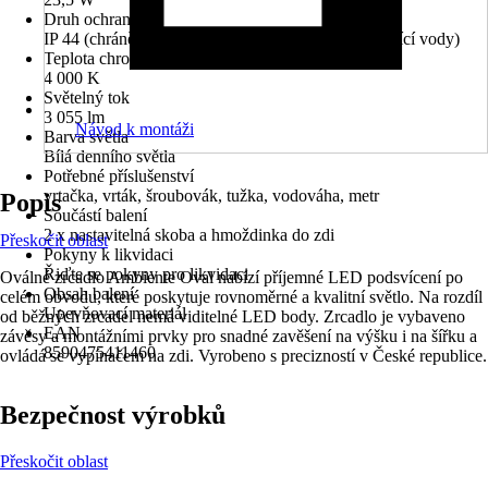
Druh ochrany
IP 44 (chráněno před vniknutím cizích těles a stříkající vody)
Teplota chromatičnosti
4 000 K
Světelný tok
3 055 lm
Návod k montáži
Barva světla
Bílá denního světla
Potřebné příslušenství
vrtačka, vrták, šroubovák, tužka, vodováha, metr
Popis
Součástí balení
2 x nastavitelná skoba a hmoždinka do zdi
Přeskočit oblast
Pokyny k likvidaci
Řiďte se pokyny pro likvidaci
Oválné zrcadlo Ambiente Oval nabízí příjemné LED podsvícení po
Obsah balení
celém obvodu, které poskytuje rovnoměrné a kvalitní světlo. Na rozdíl
Upevňovací materiál
od běžných zrcadel nemá viditelné LED body. Zrcadlo je vybaveno
EAN
závěsy a montážními prvky pro snadné zavěšení na výšku i na šířku a
8590475411460
ovládá se vypínačem na zdi. Vyrobeno s precizností v České republice.
Bezpečnost výrobků
Přeskočit oblast