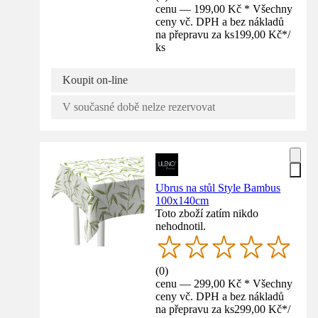
cenu — 199,00 Kč * Všechny
ceny vč. DPH a bez nákladů
na přepravu za ks
199,00 Kč
*
/
ks
Koupit on-line
V současné době nelze rezervovat
Ubrus na stůl Style Bambus
100x140cm
Toto zboží zatím nikdo
nehodnotil.
(
0
)
cenu — 299,00 Kč * Všechny
ceny vč. DPH a bez nákladů
na přepravu za ks
299,00 Kč
*
/