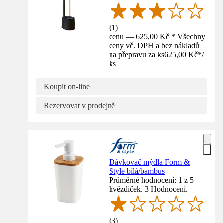
(
1
)
cenu — 625,00 Kč * Všechny
ceny vč. DPH a bez nákladů
na přepravu za ks
625,00 Kč
*
/
ks
Koupit on-line
Rezervovat v prodejně
Dávkovač mýdla Form &
Style bílá/bambus
Průměrné hodnocení: 1 z 5
hvězdiček. 3 Hodnocení.
(
3
)