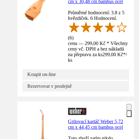
cm x 30,48 cm bambus ocel
Průměrné hodnocení: 3.8 z 5
hvězdiček. 6 Hodnocení.
(
6
)
cenu — 299,00 Kč * Všechny
ceny vč. DPH a bez nákladů
na přepravu za ks
299,00 Kč
*
/
ks
Koupit on-line
Rezervovat v prodejně
Grilovací kartáč Weber 5,72
cm x 44,45 cm bambus ocel
Toto zboží zatím nikdo