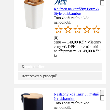
Kelímek na kartáčky Form &
Style bílá/bambus
Toto zboží zatím nikdo
nehodnotil.
(
0
)
cenu — 149,00 Kč * Všechny
ceny vč. DPH a bez nákladů
na přepravu za ks
149,00 Kč
*
/
ks
Koupit on-line
Rezervovat v prodejně
Nášlapný koš Tasir 3 l matně
černá/bambus
Toto zboží zatím nikdo
nehodnotil.