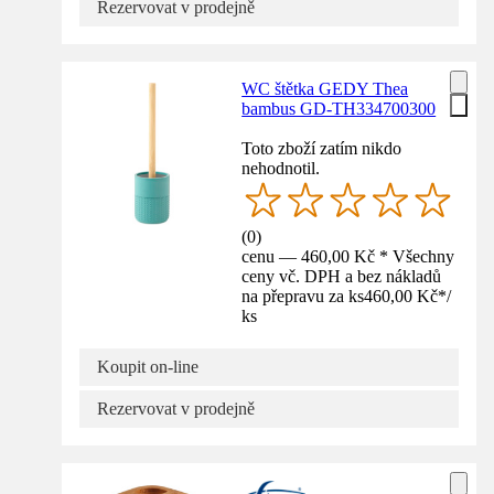
Rezervovat v prodejně
WC štětka GEDY Thea
bambus GD-TH334700300
Toto zboží zatím nikdo
nehodnotil.
(
0
)
cenu — 460,00 Kč * Všechny
ceny vč. DPH a bez nákladů
na přepravu za ks
460,00 Kč
*
/
ks
Koupit on-line
Rezervovat v prodejně