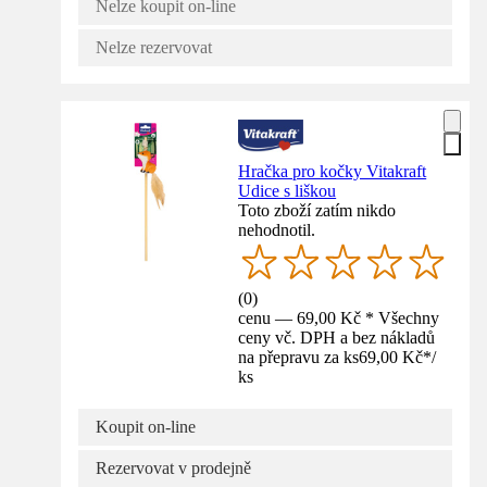
Nelze koupit on-line
Nelze rezervovat
Hračka pro kočky Vitakraft
Udice s liškou
Toto zboží zatím nikdo
nehodnotil.
(
0
)
cenu — 69,00 Kč * Všechny
ceny vč. DPH a bez nákladů
na přepravu za ks
69,00 Kč
*
/
ks
Koupit on-line
Rezervovat v prodejně