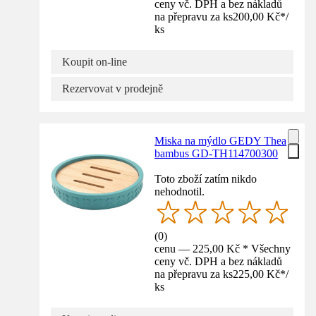
ceny vč. DPH a bez nákladů
na přepravu za ks
200,00 Kč
*
/
ks
Koupit on-line
Rezervovat v prodejně
Miska na mýdlo GEDY Thea
bambus GD-TH114700300
Toto zboží zatím nikdo
nehodnotil.
(
0
)
cenu — 225,00 Kč * Všechny
ceny vč. DPH a bez nákladů
na přepravu za ks
225,00 Kč
*
/
ks