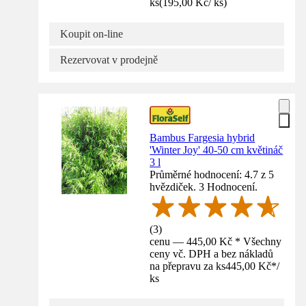
ks
(
195,00 Kč
/
ks
)
Koupit on-line
Rezervovat v prodejně
Bambus Fargesia hybrid
'Winter Joy' 40-50 cm květináč
3 l
Průměrné hodnocení: 4.7 z 5
hvězdiček. 3 Hodnocení.
(
3
)
cenu — 445,00 Kč * Všechny
ceny vč. DPH a bez nákladů
na přepravu za ks
445,00 Kč
*
/
ks