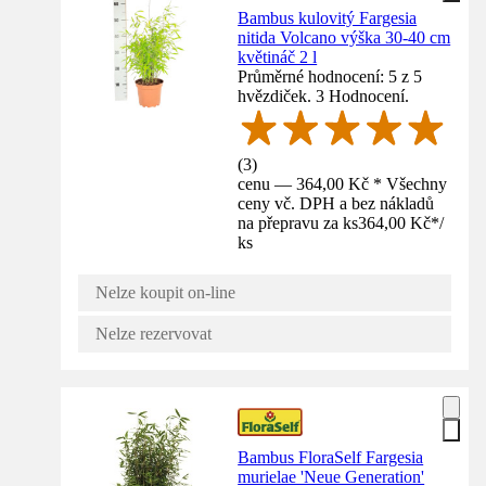
Bambus kulovitý Fargesia
nitida Volcano výška 30-40 cm
květináč 2 l
Průměrné hodnocení: 5 z 5
hvězdiček. 3 Hodnocení.
(
3
)
cenu — 364,00 Kč * Všechny
ceny vč. DPH a bez nákladů
na přepravu za ks
364,00 Kč
*
/
ks
Nelze koupit on-line
Nelze rezervovat
Bambus FloraSelf Fargesia
murielae 'Neue Generation'