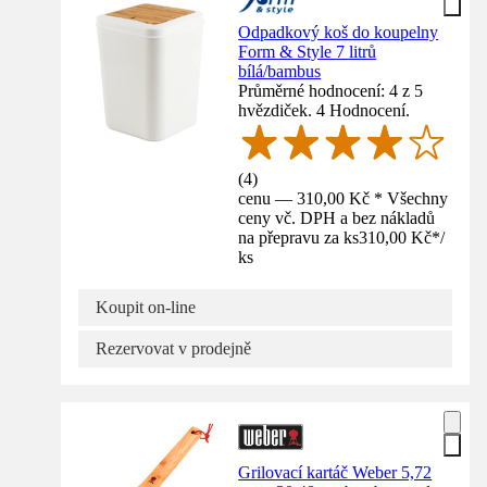
Odpadkový koš do koupelny
Form & Style 7 litrů
bílá/bambus
Průměrné hodnocení: 4 z 5
hvězdiček. 4 Hodnocení.
(
4
)
cenu — 310,00 Kč * Všechny
ceny vč. DPH a bez nákladů
na přepravu za ks
310,00 Kč
*
/
ks
Koupit on-line
Rezervovat v prodejně
Grilovací kartáč Weber 5,72