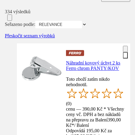
334 výsledků
Seřazeno podle:
Přeskočit seznam výrobků
Náhradní kovový úchyt 2 ks
Ferro chrom PANTY/KOV
Toto zboží zatím nikdo
nehodnotil.
(
0
)
cenu — 390,00 Kč * Všechny
ceny vč. DPH a bez nákladů
na přepravu za Balení
390,00
Kč
*
/
Balení
Odpovídá 195,00 Kč za