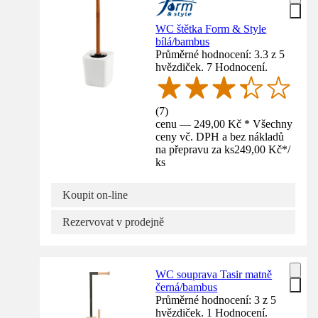
WC štětka Form & Style
bílá/bambus
Průměrné hodnocení: 3.3 z 5
hvězdiček. 7 Hodnocení.
(
7
)
cenu — 249,00 Kč * Všechny
ceny vč. DPH a bez nákladů
na přepravu za ks
249,00 Kč
*
/
ks
Koupit on-line
Rezervovat v prodejně
WC souprava Tasir matně
černá/bambus
Průměrné hodnocení: 3 z 5
hvězdiček. 1 Hodnocení.