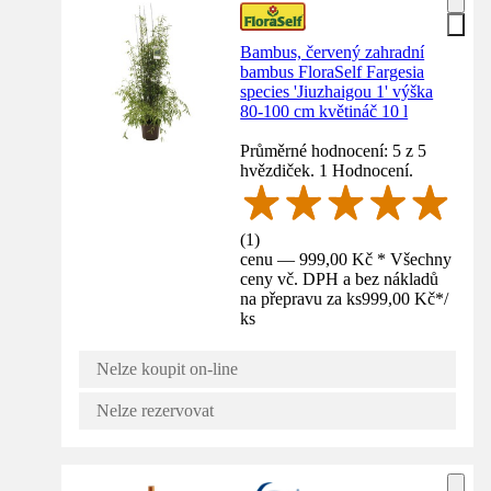
Bambus, červený zahradní
bambus FloraSelf Fargesia
species 'Jiuzhaigou 1' výška
80-100 cm květináč 10 l
Průměrné hodnocení: 5 z 5
hvězdiček. 1 Hodnocení.
(
1
)
cenu — 999,00 Kč * Všechny
ceny vč. DPH a bez nákladů
na přepravu za ks
999,00 Kč
*
/
ks
Nelze koupit on-line
Nelze rezervovat