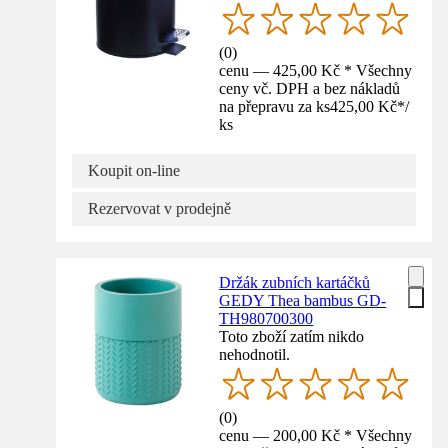
(
0
)
cenu — 425,00 Kč * Všechny
ceny vč. DPH a bez nákladů
na přepravu za ks
425,00 Kč
*
/
ks
Koupit on-line
Rezervovat v prodejně
Držák zubních kartáčků
GEDY Thea bambus GD-
TH980700300
Toto zboží zatím nikdo
nehodnotil.
(
0
)
cenu — 200,00 Kč * Všechny