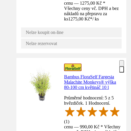
cenu — 1275,00 Kč *
Všechny ceny vč. DPH a bez
nákladů na přepravu za
ks
1275,00 Kč
*
/
ks
Nelze koupit on-line
Nelze rezervovat
Bambus FloraSelf Fargesia
Malachite Monkeys® výška
80-100 cm květináč 10 l
Průměrné hodnocení: 5 z 5
hvězdiček. 1 Hodnocení.
(
1
)
cenu — 990,00 Kč * Všechny