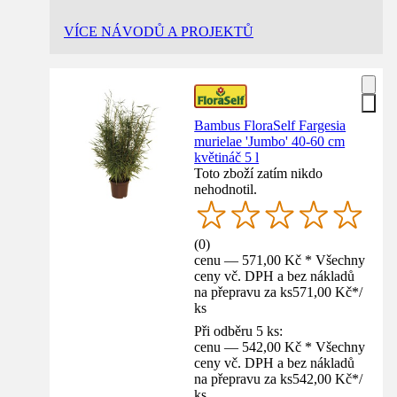
VÍCE NÁVODŮ A PROJEKTŮ
Bambus FloraSelf Fargesia
murielae 'Jumbo' 40-60 cm
květináč 5 l
Toto zboží zatím nikdo
nehodnotil.
(
0
)
cenu — 571,00 Kč * Všechny
ceny vč. DPH a bez nákladů
na přepravu za ks
571,00 Kč
*
/
ks
Při odběru 5 ks:
cenu — 542,00 Kč * Všechny
ceny vč. DPH a bez nákladů
na přepravu za ks
542,00 Kč
*
/
ks