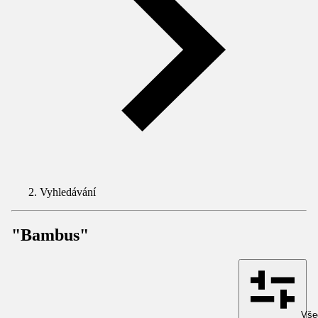
Vyhledávání
"Bambus"
Všec