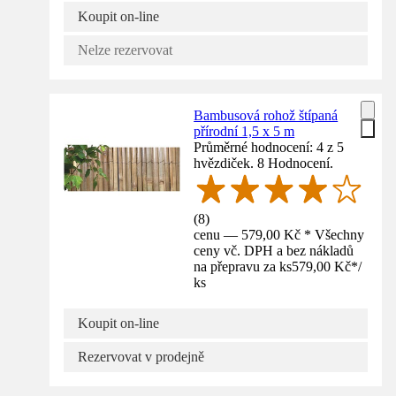
Koupit on-line
Nelze rezervovat
Bambusová rohož štípaná
přírodní 1,5 x 5 m
Průměrné hodnocení: 4 z 5
hvězdiček. 8 Hodnocení.
(
8
)
cenu — 579,00 Kč * Všechny
ceny vč. DPH a bez nákladů
na přepravu za ks
579,00 Kč
*
/
ks
Koupit on-line
Rezervovat v prodejně