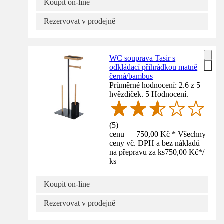
Koupit on-line
Rezervovat v prodejně
WC souprava Tasir s
odkládací přihrádkou matně
černá/bambus
Průměrné hodnocení: 2.6 z 5
hvězdiček. 5 Hodnocení.
(
5
)
cenu — 750,00 Kč * Všechny
ceny vč. DPH a bez nákladů
na přepravu za ks
750,00 Kč
*
/
ks
Koupit on-line
Rezervovat v prodejně