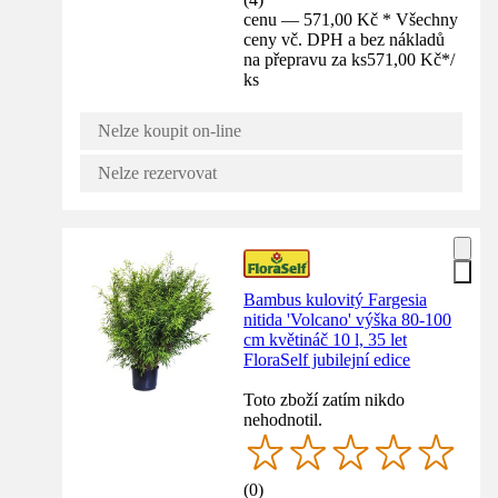
cenu — 571,00 Kč * Všechny
ceny vč. DPH a bez nákladů
na přepravu za ks
571,00 Kč
*
/
ks
Nelze koupit on-line
Nelze rezervovat
Bambus kulovitý Fargesia
nitida 'Volcano' výška 80-100
cm květináč 10 l, 35 let
FloraSelf jubilejní edice
Toto zboží zatím nikdo
nehodnotil.
(
0
)