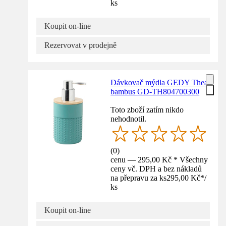
ks
Koupit on-line
Rezervovat v prodejně
Dávkovač mýdla GEDY Thea
bambus GD-TH804700300
Toto zboží zatím nikdo
nehodnotil.
(
0
)
cenu — 295,00 Kč * Všechny
ceny vč. DPH a bez nákladů
na přepravu za ks
295,00 Kč
*
/
ks
Koupit on-line