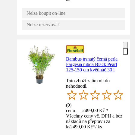
Nelze koupit on-line
Nelze rezervovat
Bambus trsnatý černá perla
Fargesia nitida Black Pearl
125-150 cm květináč 30 l
Toto zboží zatím nikdo
nehodnotil.
(
0
)
cenu — 2499,00 Kč *
Všechny ceny vč. DPH a bez
nákladů na přepravu za
ks
2499,00 Kč
*
/
ks