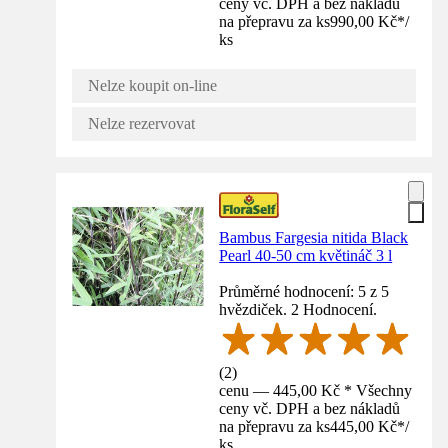
ceny vč. DPH a bez nákladů
na přepravu za ks
990,00 Kč
*
/
ks
Nelze koupit on-line
Nelze rezervovat
Bambus Fargesia nitida Black
Pearl 40-50 cm květináč 3 l
Průměrné hodnocení: 5 z 5
hvězdiček. 2 Hodnocení.
(
2
)
cenu — 445,00 Kč * Všechny
ceny vč. DPH a bez nákladů
na přepravu za ks
445,00 Kč
*
/
ks