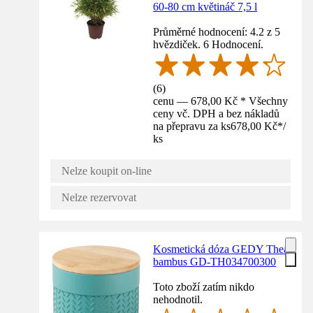
60-80 cm květináč 7,5 l
Průměrné hodnocení: 4.2 z 5
hvězdiček. 6 Hodnocení.
(
6
)
cenu — 678,00 Kč * Všechny
ceny vč. DPH a bez nákladů
na přepravu za ks
678,00 Kč
*
/
ks
Nelze koupit on-line
Nelze rezervovat
Kosmetická dóza GEDY Thea
bambus GD-TH034700300
Toto zboží zatím nikdo
nehodnotil.