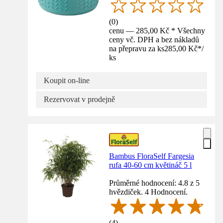
(
0
)
cenu — 285,00 Kč * Všechny
ceny vč. DPH a bez nákladů
na přepravu za ks
285,00 Kč
*
/
ks
Koupit on-line
Rezervovat v prodejně
Bambus FloraSelf Fargesia
rufa 40-60 cm květináč 5 l
Průměrné hodnocení: 4.8 z 5
hvězdiček. 4 Hodnocení.
(
4
)