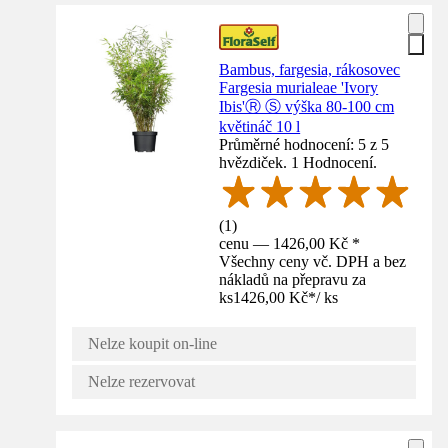
Bambus, fargesia, rákosovec
Fargesia murialeae 'Ivory
Ibis'Ⓡ Ⓢ výška 80-100 cm
květináč 10 l
Průměrné hodnocení: 5 z 5
hvězdiček. 1 Hodnocení.
(
1
)
cenu — 1426,00 Kč *
Všechny ceny vč. DPH a bez
nákladů na přepravu za
ks
1426,00 Kč
*
/
ks
Nelze koupit on-line
Nelze rezervovat