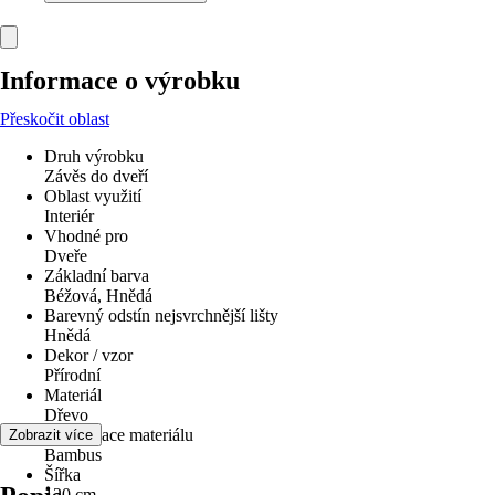
Informace o výrobku
Přeskočit oblast
Druh výrobku
Závěs do dveří
Oblast využití
Interiér
Vhodné pro
Dveře
Základní barva
Béžová, Hnědá
Barevný odstín nejsvrchnější lišty
Hnědá
Dekor / vzor
Přírodní
Materiál
Dřevo
Specifikace materiálu
Zobrazit více
Bambus
Šířka
120 cm