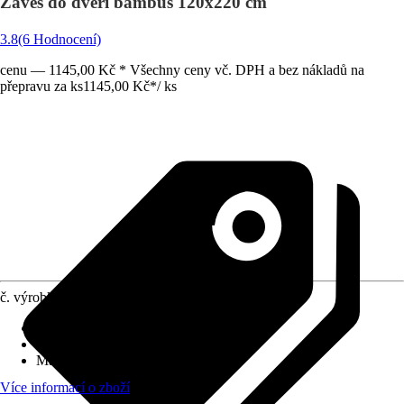
Závěs do dveří bambus 120x220 cm
3.8
(6 Hodnocení)
cenu — 1145,00 Kč * Všechny ceny vč. DPH a bez nákladů na
přepravu za ks
1145,00 Kč
*
/
ks
č. výrobku
5706671
Rozměry (ŠxV)
:
120x220 cm
Základní barva
:
Béžová, Hnědá
Materiál
:
Dřevo
Více informací o zboží