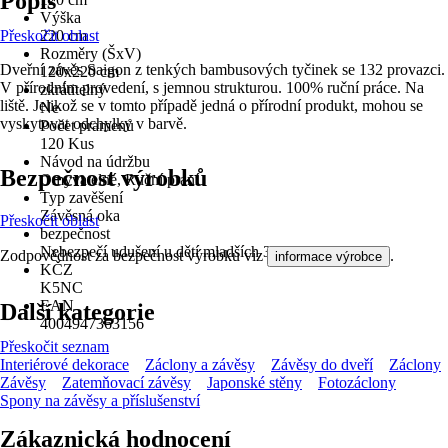
Popis
Výška
Přeskočit oblast
220 cm
Rozměry (ŠxV)
Dveřní závěs Saigon z tenkých bambusových tyčinek se 132 provazci.
120x220 cm
V přírodním provedení, s jemnou strukturou. 100% ruční práce. Na
zkrátitelný
liště. Jelikož se v tomto případě jedná o přírodní produkt, mohou se
Ne
vyskytovat odchylky v barvě.
Počet pramenů
120 Kus
Návod na údržbu
Bezpečnost výrobků
Omyvatelné, Ruční praní
Typ zavěšení
Závěsná oka
Přeskočit oblast
bezpečnost
Nebezpečí udušení u dětí mladších 3 let.
Zodpovědnost za bezpečnost výrobku viz
.
informace výrobce
KČZ
K5NC
EAN
Další kategorie
4004947363156
Přeskočit seznam
Interiérové dekorace
Záclony a závěsy
Závěsy do dveří
Záclony
Závěsy
Zatemňovací závěsy
Japonské stěny
Fotozáclony
Spony na závěsy a příslušenství
Zákaznická hodnocení