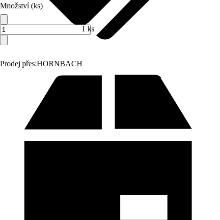
Množství (ks)
1 ks
Prodej přes:
HORNBACH