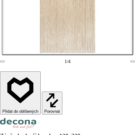
1
/
4
Porovnat