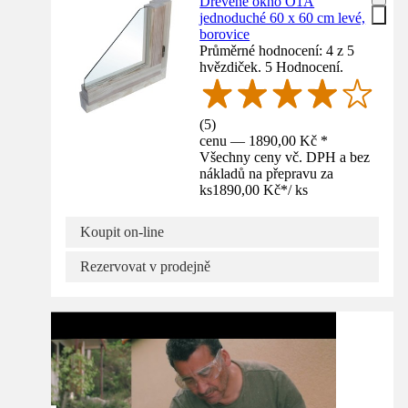
Dřevěné okno O1A
jednoduché 60 x 60 cm levé,
borovice
Průměrné hodnocení: 4 z 5
hvězdiček. 5 Hodnocení.
(
5
)
cenu — 1890,00 Kč *
Všechny ceny vč. DPH a bez
nákladů na přepravu za
ks
1890,00 Kč
*
/
ks
Koupit on-line
Rezervovat v prodejně
Návod