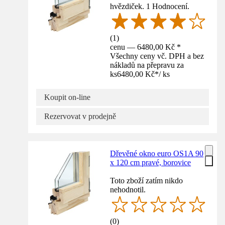
hvězdiček. 1 Hodnocení.
(
1
)
cenu — 6480,00 Kč *
Všechny ceny vč. DPH a bez
nákladů na přepravu za
ks
6480,00 Kč
*
/
ks
Koupit on-line
Rezervovat v prodejně
Dřevěné okno euro OS1A 90
x 120 cm pravé, borovice
Toto zboží zatím nikdo
nehodnotil.
(
0
)