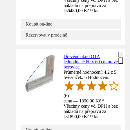
Všechny ceny vč. DPH a bez
nákladů na přepravu za
ks
6480,00 Kč
*
/
ks
Koupit on-line
Rezervovat v prodejně
Dřevěné okno O1A
jednoduché 60 x 60 cm pravé,
borovice
Průměrné hodnocení: 4.2 z 5
hvězdiček. 6 Hodnocení.
(
6
)
cenu — 1890,00 Kč *
Všechny ceny vč. DPH a bez
nákladů na přepravu za
ks
1890,00 Kč
*
/
ks
Koupit on-line