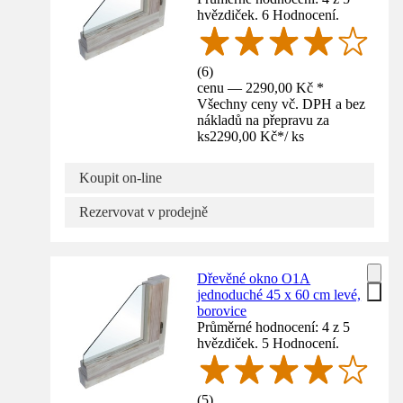
hvězdiček. 6 Hodnocení.
(
6
)
cenu — 2290,00 Kč *
Všechny ceny vč. DPH a bez
nákladů na přepravu za
ks
2290,00 Kč
*
/
ks
Koupit on-line
Rezervovat v prodejně
Dřevěné okno O1A
jednoduché 45 x 60 cm levé,
borovice
Průměrné hodnocení: 4 z 5
hvězdiček. 5 Hodnocení.
(
5
)