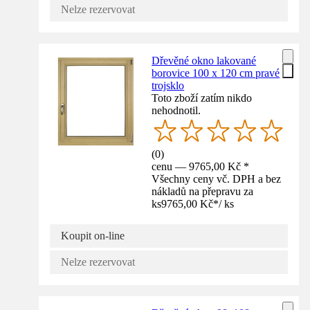
Nelze rezervovat
Dřevěné okno lakované
borovice 100 x 120 cm pravé
trojsklo
Toto zboží zatím nikdo
nehodnotil.
(
0
)
cenu — 9765,00 Kč *
Všechny ceny vč. DPH a bez
nákladů na přepravu za
ks
9765,00 Kč
*
/
ks
Koupit on-line
Nelze rezervovat