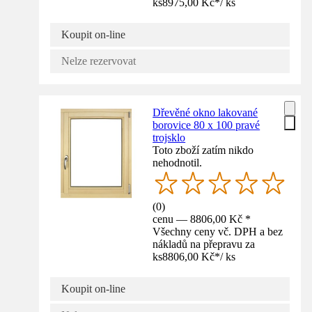
ks
8975,00 Kč
*
/
ks
Koupit on-line
Nelze rezervovat
Dřevěné okno lakované
borovice 80 x 100 pravé
trojsklo
Toto zboží zatím nikdo
nehodnotil.
(
0
)
cenu — 8806,00 Kč *
Všechny ceny vč. DPH a bez
nákladů na přepravu za
ks
8806,00 Kč
*
/
ks
Koupit on-line