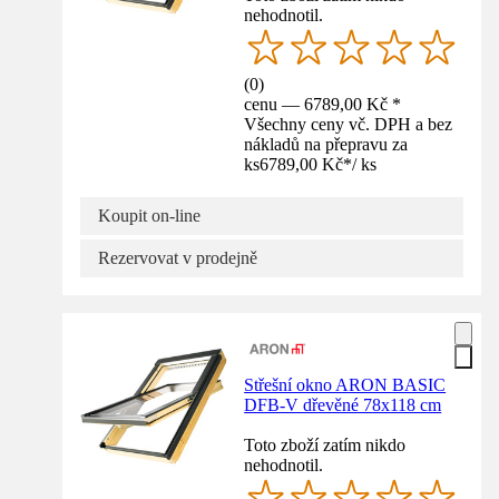
nehodnotil.
(
0
)
cenu — 6789,00 Kč *
Všechny ceny vč. DPH a bez
nákladů na přepravu za
ks
6789,00 Kč
*
/
ks
Koupit on-line
Rezervovat v prodejně
Střešní okno ARON BASIC
DFB-V dřevěné 78x118 cm
Toto zboží zatím nikdo
nehodnotil.