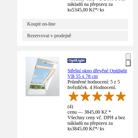
nákladů na přepravu za
ks
5345,00 Kč
*
/
ks
Koupit on-line
Rezervovat v prodejně
Střešní okno dřevěné Optilight
VB 55 x 78 cm
Průměrné hodnocení: 5 z 5
hvězdiček. 4 Hodnocení.
(
4
)
cenu — 3845,00 Kč *
Všechny ceny vč. DPH a bez
nákladů na přepravu za
ks
3845,00 Kč
*
/
ks