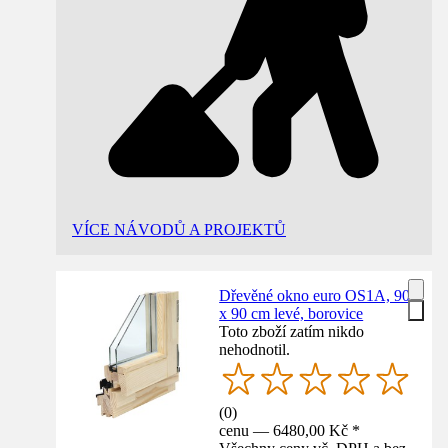
VÍCE NÁVODŮ A PROJEKTŮ
Dřevěné okno euro OS1A, 90
x 90 cm levé, borovice
Toto zboží zatím nikdo
nehodnotil.
(
0
)
cenu — 6480,00 Kč *