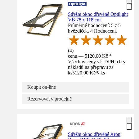
Střešní okno dřevěné Optilight
VB 78 x 118 cm
Průměrné hodnocení: 5 z 5
hvězdiček. 4 Hodnocení.
(
4
)
cenu — 5120,00 Kč *
Všechny ceny vč. DPH a bez
nákladů na přepravu za
ks
5120,00 Kč
*
/
ks
Koupit on-line
Rezervovat v prodejně
Střešní okno dřevěné Aron