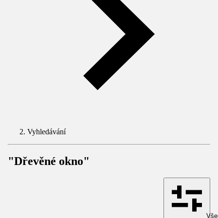
Vyhledávání
"Dřevěné okno"
Všec