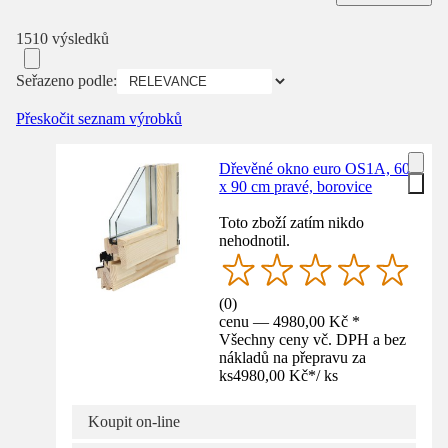
1510 výsledků
Seřazeno podle:
Přeskočit seznam výrobků
Dřevěné okno euro OS1A, 60
x 90 cm pravé, borovice
Toto zboží zatím nikdo
nehodnotil.
(
0
)
cenu — 4980,00 Kč *
Všechny ceny vč. DPH a bez
nákladů na přepravu za
ks
4980,00 Kč
*
/
ks
Koupit on-line