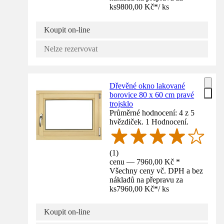
ks
9800,00 Kč
*
/
ks
Koupit on-line
Nelze rezervovat
Dřevěné okno lakované
borovice 80 x 60 cm pravé
trojsklo
Průměrné hodnocení: 4 z 5
hvězdiček. 1 Hodnocení.
(
1
)
cenu — 7960,00 Kč *
Všechny ceny vč. DPH a bez
nákladů na přepravu za
ks
7960,00 Kč
*
/
ks
Koupit on-line