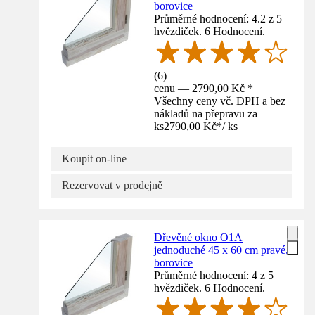
borovice
Průměrné hodnocení: 4.2 z 5
hvězdiček. 6 Hodnocení.
(
6
)
cenu — 2790,00 Kč *
Všechny ceny vč. DPH a bez
nákladů na přepravu za
ks
2790,00 Kč
*
/
ks
Koupit on-line
Rezervovat v prodejně
Dřevěné okno O1A
jednoduché 45 x 60 cm pravé,
borovice
Průměrné hodnocení: 4 z 5
hvězdiček. 6 Hodnocení.