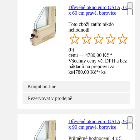
Dřevěné okno euro OS1A, 60
x 60 cm pravé, borovice
Toto zboží zatím nikdo
nehodnotil.
(
0
)
cenu — 4780,00 Kč *
Všechny ceny vč. DPH a bez
nákladů na přepravu za
ks
4780,00 Kč
*
/
ks
Koupit on-line
Rezervovat v prodejně
Dřevěné okno euro OS1A, 90
x 90 cm pravé, borovice
Průměrné hodnocení: 4 z 5