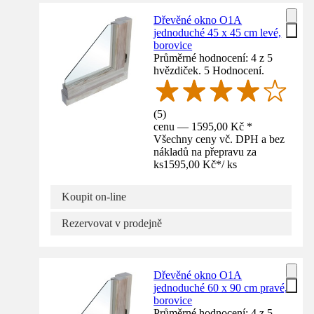
Dřevěné okno O1A
jednoduché 45 x 45 cm levé,
borovice
Průměrné hodnocení: 4 z 5
hvězdiček. 5 Hodnocení.
(
5
)
cenu — 1595,00 Kč *
Všechny ceny vč. DPH a bez
nákladů na přepravu za
ks
1595,00 Kč
*
/
ks
Koupit on-line
Rezervovat v prodejně
Dřevěné okno O1A
jednoduché 60 x 90 cm pravé,
borovice
Průměrné hodnocení: 4 z 5