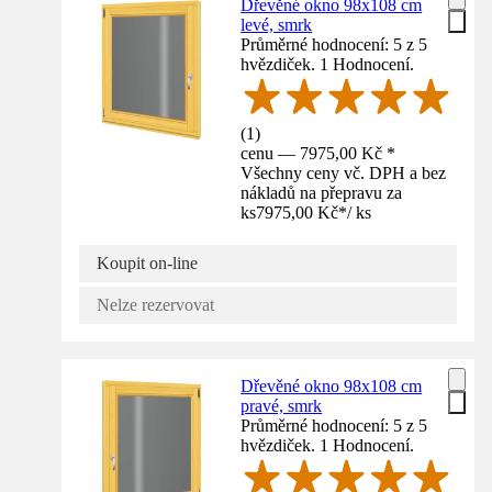
Dřevěné okno 98x108 cm
levé, smrk
Průměrné hodnocení: 5 z 5
hvězdiček. 1 Hodnocení.
(
1
)
cenu — 7975,00 Kč *
Všechny ceny vč. DPH a bez
nákladů na přepravu za
ks
7975,00 Kč
*
/
ks
Koupit on-line
Nelze rezervovat
Dřevěné okno 98x108 cm
pravé, smrk
Průměrné hodnocení: 5 z 5
hvězdiček. 1 Hodnocení.