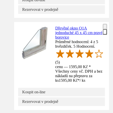
Rezervovat v prodejně
Dřevěné okno O1A
jednoduché 45 x 45 cm pravé,
borovice
Průměrné hodnocení: 4 z 5
hvězdiček. 5 Hodnocení.
(
5
)
cenu — 1595,00 Kč *
Všechny ceny vč. DPH a bez
nákladů na přepravu za
ks
1595,00 Kč
*
/
ks
Koupit on-line
Rezervovat v prodejně