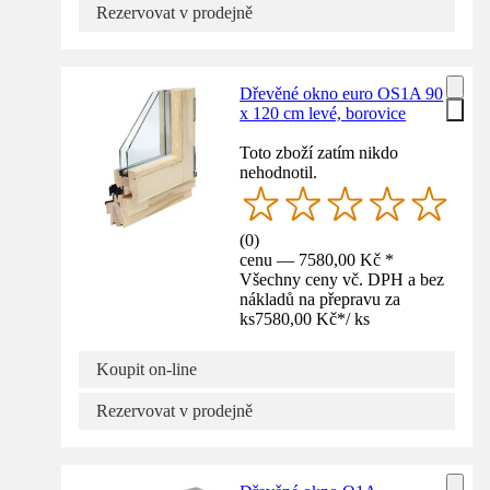
Rezervovat v prodejně
Dřevěné okno euro OS1A 90
x 120 cm levé, borovice
Toto zboží zatím nikdo
nehodnotil.
(
0
)
cenu — 7580,00 Kč *
Všechny ceny vč. DPH a bez
nákladů na přepravu za
ks
7580,00 Kč
*
/
ks
Koupit on-line
Rezervovat v prodejně