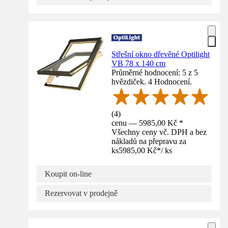
Střešní okno dřevěné Optilight
VB 78 x 140 cm
Průměrné hodnocení: 5 z 5
hvězdiček. 4 Hodnocení.
(
4
)
cenu — 5985,00 Kč *
Všechny ceny vč. DPH a bez
nákladů na přepravu za
ks
5985,00 Kč
*
/
ks
Koupit on-line
Rezervovat v prodejně