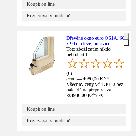
Koupit on-line
Rezervovat v prodejně
Dřevěné okno euro OS1A, 60
x 90 cm levé, borovice
Toto zboží zatím nikdo
nehodnotil.
(
0
)
cenu — 4980,00 Kč *
Všechny ceny vč. DPH a bez
nákladů na přepravu za
ks
4980,00 Kč
*
/
ks
Koupit on-line
Rezervovat v prodejně