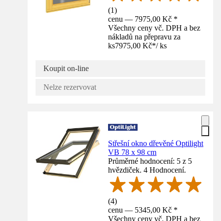
(
1
)
cenu — 7975,00 Kč *
Všechny ceny vč. DPH a bez
nákladů na přepravu za
ks
7975,00 Kč
*
/
ks
Koupit on-line
Nelze rezervovat
Střešní okno dřevěné Optilight
VB 78 x 98 cm
Průměrné hodnocení: 5 z 5
hvězdiček. 4 Hodnocení.
(
4
)
cenu — 5345,00 Kč *
Všechny ceny vč. DPH a bez