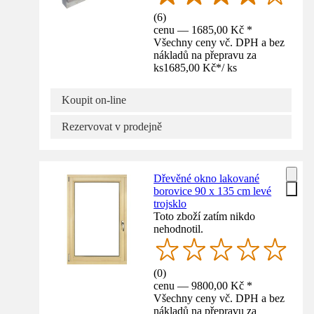
(
6
)
cenu — 1685,00 Kč *
Všechny ceny vč. DPH a bez
nákladů na přepravu za
ks
1685,00 Kč
*
/
ks
Koupit on-line
Rezervovat v prodejně
Dřevěné okno lakované
borovice 90 x 135 cm levé
trojsklo
Toto zboží zatím nikdo
nehodnotil.
(
0
)
cenu — 9800,00 Kč *
Všechny ceny vč. DPH a bez
nákladů na přepravu za