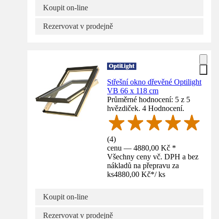
Koupit on-line
Rezervovat v prodejně
Střešní okno dřevěné Optilight
VB 66 x 118 cm
Průměrné hodnocení: 5 z 5
hvězdiček. 4 Hodnocení.
(
4
)
cenu — 4880,00 Kč *
Všechny ceny vč. DPH a bez
nákladů na přepravu za
ks
4880,00 Kč
*
/
ks
Koupit on-line
Rezervovat v prodejně