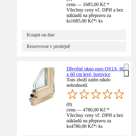
cenu — 1685,00 Kč *
Všechny ceny vč. DPH a bez
nákladů na přepravu za
ks
1685,00 Kč
*
/
ks
Koupit on-line
Rezervovat v prodejně
Dřevěné okno euro OS1A, 60
x 60 cm levé, borovice
Toto zboží zatím nikdo
nehodnotil.
(
0
)
cenu — 4780,00 Kč *
Všechny ceny vč. DPH a bez
nákladů na přepravu za
ks
4780,00 Kč
*
/
ks