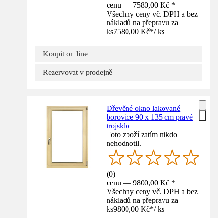
cenu — 7580,00 Kč *
Všechny ceny vč. DPH a bez
nákladů na přepravu za
ks
7580,00 Kč
*
/
ks
Koupit on-line
Rezervovat v prodejně
Dřevěné okno lakované
borovice 90 x 135 cm pravé
trojsklo
Toto zboží zatím nikdo
nehodnotil.
(
0
)
cenu — 9800,00 Kč *
Všechny ceny vč. DPH a bez
nákladů na přepravu za
ks
9800,00 Kč
*
/
ks