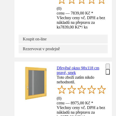
(
0
)
cenu — 7839,00 Kč *
Všechny ceny vč. DPH a bez
nákladů na přepravu za
ks
7839,00 Kč
*
/
ks
Koupit on-line
Rezervovat v prodejně
Dřevěné okno 98x118 cm
pravé, smrk
Toto zboží zatím nikdo
nehodnotil.
(
0
)
cenu — 8975,00 Kč *
Všechny ceny vč. DPH a bez
nákladů na přepravu za