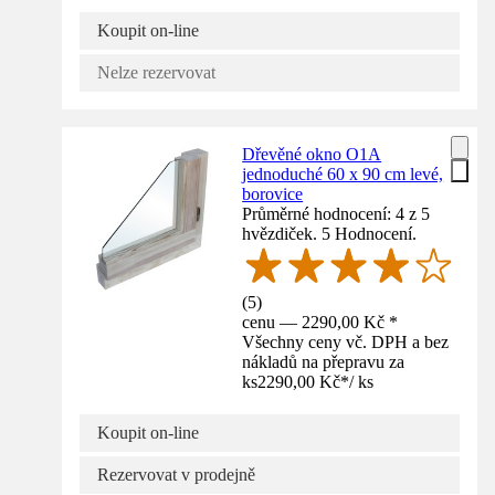
Koupit on-line
Nelze rezervovat
Dřevěné okno O1A
jednoduché 60 x 90 cm levé,
borovice
Průměrné hodnocení: 4 z 5
hvězdiček. 5 Hodnocení.
(
5
)
cenu — 2290,00 Kč *
Všechny ceny vč. DPH a bez
nákladů na přepravu za
ks
2290,00 Kč
*
/
ks
Koupit on-line
Rezervovat v prodejně