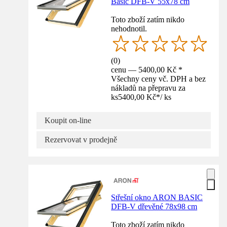
Basic DFB-V 55x78 cm
Toto zboží zatím nikdo
nehodnotil.
(
0
)
cenu — 5400,00 Kč *
Všechny ceny vč. DPH a bez
nákladů na přepravu za
ks
5400,00 Kč
*
/
ks
Koupit on-line
Rezervovat v prodejně
Střešní okno ARON BASIC
DFB-V dřevěné 78x98 cm
Toto zboží zatím nikdo