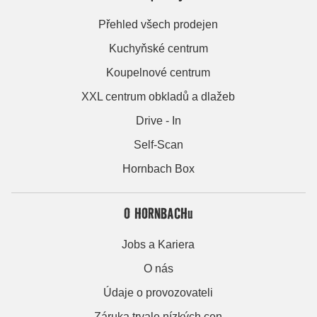
Přehled všech prodejen
Kuchyňské centrum
Koupelnové centrum
XXL centrum obkladů a dlažeb
Drive - In
Self-Scan
Hornbach Box
O HORNBACHu
Jobs a Kariera
O nás
Údaje o provozovateli
Záruka trvale nízkých cen