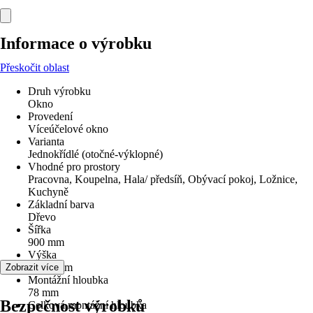
Informace o výrobku
Přeskočit oblast
Druh výrobku
Okno
Provedení
Víceúčelové okno
Varianta
Jednokřídlé (otočné-výklopné)
Vhodné pro prostory
Pracovna, Koupelna, Hala/ předsíň, Obývací pokoj, Ložnice,
Kuchyně
Základní barva
Dřevo
Šířka
900 mm
Výška
1 200 mm
Zobrazit více
Montážní hloubka
78 mm
Bezpečnost výrobků
Celková montážní hloubka