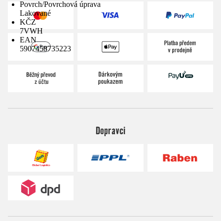
Povrch/Povrchová úprava
Lakované
KČZ
7VWH
EAN
5907458735223
Dopravci