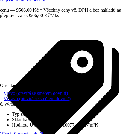
cenu — 9506,00 Kč * Všechny ceny vč. DPH a bez nákladů na
přepravu za ks
9506,00 Kč
*
/
ks
Orientace
Vlevo (otevírá se směrem dovnitř)
Vpravo (otevírá se směrem dovnitř)
č. výrobku
6490941
Typ skla
:
Izolační sklo
Skladba skla
:
Trojitě zasklené
Hodnota Uw dle DIN EN 10077
:
1,1 W/m²K
Více informací o zboží