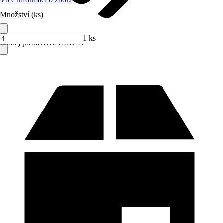
Množství (ks)
1 ks
Prodej přes:
HORNBACH