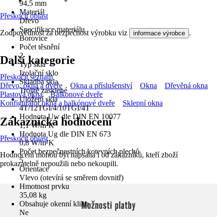
94,5 mm
Materiál
Přeskočit oblast
Dřevo
Specifikace materiálu
Zodpovědnost za bezpečnost výrobku viz
.
informace výrobce
Borovice
Počet těsnění
2
Další kategorie
Typ skla
Izolační sklo
Přeskočit seznam
Skladba skla
Dřevo, okna a dveře
Okna a příslušenství
Okna
Dřevěná okna
Trojitě zasklené
Plastová okna
Balkonové dveře
Uložení skla
Konfigurátor okna a balkónové dveře
Sklepní okna
4T/12TGI/4/10TGI/4T
Hodnota Uw dle DIN EN 10077
Zákaznická hodnocení
1,1 W/m²K
Hodnota Ug dle DIN EN 673
Přeskočit oblast
0,8 W/m²K
Počet bezpečnostních kotevních plechů
Hodnocení mohou být napsána i od zákazníků, kteří zboží
5
prokazatelně nepoužili nebo nekoupili.
Orientace
Vlevo (otevírá se směrem dovnitř)
Hmotnost prvku
35,08 kg
Možnosti platby
Obsahuje okenní kliku
Ne