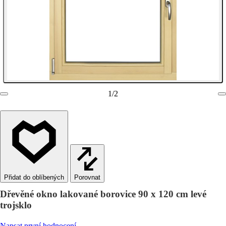
1
/
2
Porovnat
Dřevěné okno lakované borovice 90 x 120 cm levé
trojsklo
Napsat první hodnocení