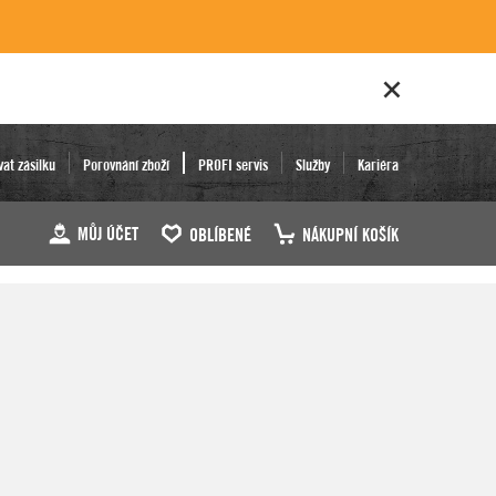
vat zásilku
Porovnání zboží
PROFI servis
Služby
Kariéra
MŮJ ÚČET
OBLÍBENÉ
NÁKUPNÍ KOŠÍK