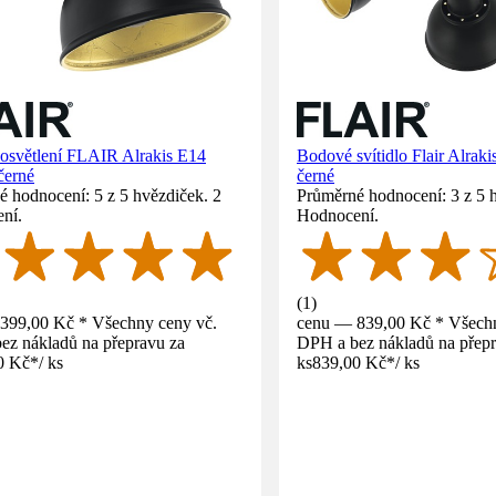
osvětlení FLAIR Alrakis E14
Bodové svítidlo Flair Alra
černé
černé
 hodnocení: 5 z 5 hvězdiček. 2
Průměrné hodnocení: 3 z 5 
ní.
Hodnocení.
(
1
)
399,00 Kč * Všechny ceny vč.
cenu — 839,00 Kč * Všechn
ez nákladů na přepravu za
DPH a bez nákladů na přepr
0 Kč
*
/
ks
ks
839,00 Kč
*
/
ks