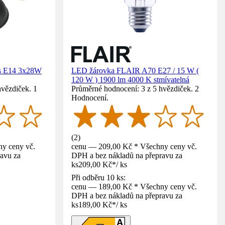
kis E14 3x28W
LED žárovka FLAIR A70 E27 / 15 W (
120 W ) 1900 lm 4000 K stmívatelná
hvězdiček. 1
Průměrné hodnocení: 3 z 5 hvězdiček. 2
Hodnocení.
(
2
)
y ceny vč.
cenu — 209,00 Kč * Všechny ceny vč.
avu za
DPH a bez nákladů na přepravu za
ks
209,00 Kč
*
/
ks
Při odběru 10 ks:
cenu — 189,00 Kč * Všechny ceny vč.
DPH a bez nákladů na přepravu za
ks
189,00 Kč
*
/
ks