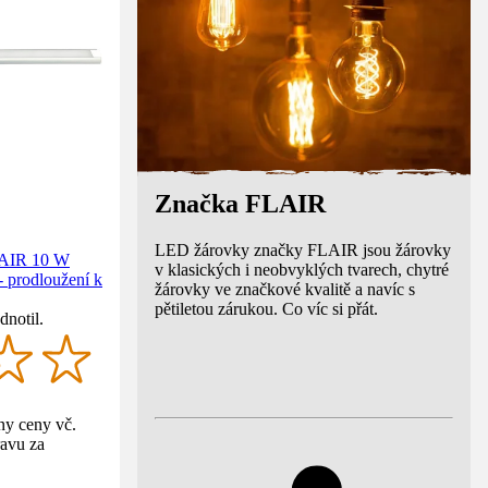
Značka FLAIR
LED žárovky značky FLAIR jsou žárovky
LAIR 10 W
v klasických i neobvyklých tvarech, chytré
- prodloužení k
žárovky ve značkové kvalitě a navíc s
pětiletou zárukou. Co víc si přát.
dnotil.
y ceny vč.
avu za