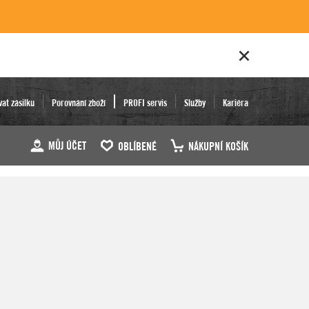
vat zásilku
Porovnání zboží
PROFI servis
Služby
Kariéra
MŮJ ÚČET
OBLÍBENÉ
NÁKUPNÍ KOŠÍK