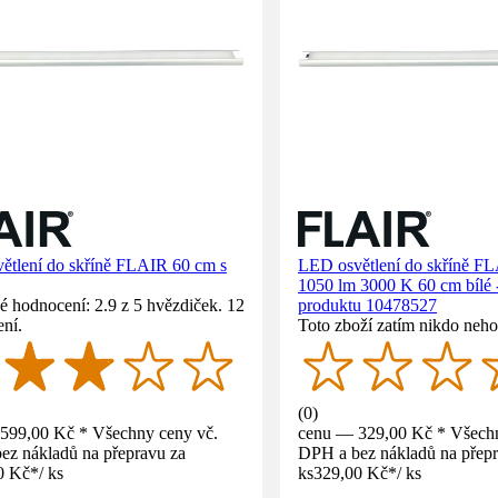
ětlení do skříně FLAIR 60 cm s
LED osvětlení do skříně F
1050 lm 3000 K 60 cm bílé 
 hodnocení: 2.9 z 5 hvězdiček. 12
produktu 10478527
ní.
Toto zboží zatím nikdo neho
(
0
)
599,00 Kč * Všechny ceny vč.
cenu — 329,00 Kč * Všechn
ez nákladů na přepravu za
DPH a bez nákladů na přepr
0 Kč
*
/
ks
ks
329,00 Kč
*
/
ks