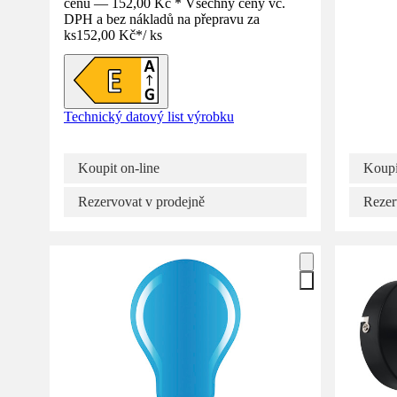
cenu — 152,00 Kč * Všechny ceny vč.
DPH a bez nákladů na přepravu za
ks
152,00 Kč
*
/
ks
Technický datový list výrobku
Koupit on-line
Koupi
Rezervovat v prodejně
Rezer