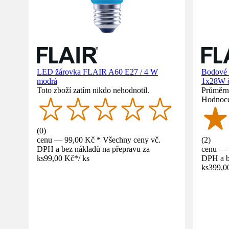
LED žárovka FLAIR A60 E27 / 4 W
Bodové 
modrá
1x28W 
Toto zboží zatím nikdo nehodnotil.
Průměrné
Hodnoce
(
0
)
cenu — 99,00 Kč * Všechny ceny vč.
(
2
)
DPH a bez nákladů na přepravu za
cenu — 
ks
99,00 Kč
*
/
ks
DPH a b
ks
399,0