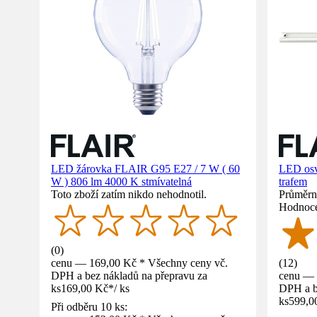
LED žárovka FLAIR G95 E27 / 7 W ( 60
LED osv
W ) 806 lm 4000 K stmívatelná
trafem
Toto zboží zatím nikdo nehodnotil.
Průměrné
Hodnoce
(
0
)
cenu — 169,00 Kč * Všechny ceny vč.
(
12
)
DPH a bez nákladů na přepravu za
cenu — 
ks
169,00 Kč
*
/
ks
DPH a b
ks
599,0
Při odběru 10 ks: