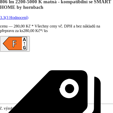
806 lm 2200-5000 K matná - kompatibilní se SMART
HOME by hornbach
3.3
(3 Hodnocení)
cenu — 280,00 Kč * Všechny ceny vč. DPH a bez nákladů na
přepravu za ks
280,00 Kč
*
/
ks
č. výrobku
10454469