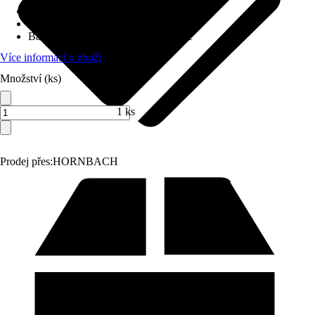
Životnost
:
25 000 h
Stmívací
:
Ano
Barva světla
:
Nastavitelný odstín bílé
Více informací o zboží
Množství (ks)
1 ks
Prodej přes:
HORNBACH