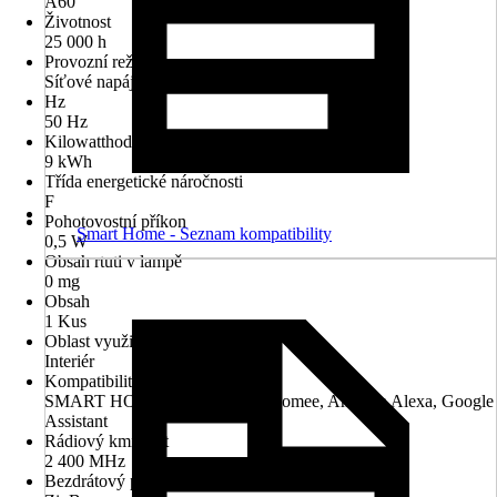
A60
Životnost
25 000 h
Provozní režim
Síťové napájení
Hz
50 Hz
Kilowatthodiny/1000 h
9 kWh
Třída energetické náročnosti
F
Pohotovostní příkon
Smart Home - Seznam kompatibility
0,5 W
Obsah rtuti v lampě
0 mg
Obsah
1 Kus
Oblast využití
Interiér
Kompatibilita
SMART HOME by Hornbach, Homee, Amazon Alexa, Google
Assistant
Rádiový kmitočet
2 400 MHz
Bezdrátový protokol