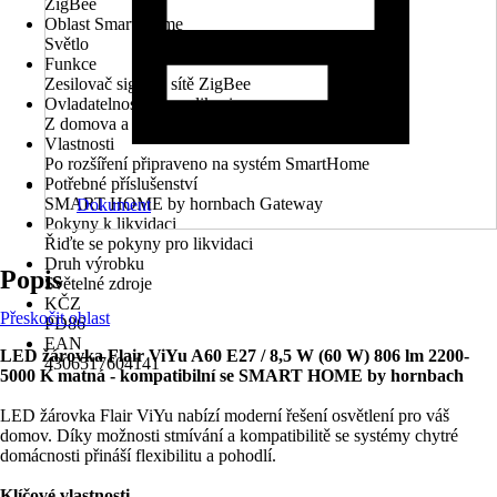
ZigBee
Oblast Smart Home
Světlo
Funkce
Zesilovač signálu sítě ZigBee
Ovladatelnost přes aplikaci
Z domova a mimo domov
Vlastnosti
Po rozšíření připraveno na systém SmartHome
Potřebné příslušenství
SMART HOME by hornbach Gateway
Dokument
Pokyny k likvidaci
Řiďte se pokyny pro likvidaci
Druh výrobku
Popis
Světelné zdroje
KČZ
Přeskočit oblast
PD86
EAN
LED žárovka Flair ViYu A60 E27 / 8,5 W (60 W) 806 lm 2200-
4306517604141
5000 K matná - kompatibilní se SMART HOME by hornbach
LED žárovka Flair ViYu nabízí moderní řešení osvětlení pro váš
domov. Díky možnosti stmívání a kompatibilitě se systémy chytré
domácnosti přináší flexibilitu a pohodlí.
Klíčové vlastnosti