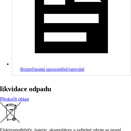
Bezpečnostní upozornění/varování
likvidace odpadu
Přeskočit oblast
Elektrospotřebiče, baterie, akumulátory a světelné zdroje se nesmí