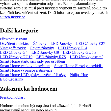
vyhazovat spolu s domovním odpadem. Baterie, akumulátory a
světelné zdroje se musí před likvidací vyjmout ze zařízení, pokud tak
lze učinit bez zničení zařízení. Další informace jsou uvedeny u našich
služeb likvidace
.
Další kategorie
Přeskočit seznam
Osvětlení a elektro
Žárovky
LED žárovky
LED žárovky E27
Vintage žárovky
Chytré žárovky
LED žárovky E14
LED žárovky G4
LED žárovky G9
LED žárovky GU5.3
LED žárovky GU10
LED žárovky R7S
LED žárovky ostatní
Smart Home startovací sady pro osvětlení
Smart Home venkovní osvětlení
Smart Home žárovky a svítidla
Smart Home vypínače a stmívače
Smart Home LED pásky a světelné řetězy
Philips Hue
Eglo Crosslink
Zákaznická hodnocení
Přeskočit oblast
Hodnocení mohou být napsána i od zákazníků, kteří zboží
prokazatelně nepoužili nebo nekoupili.