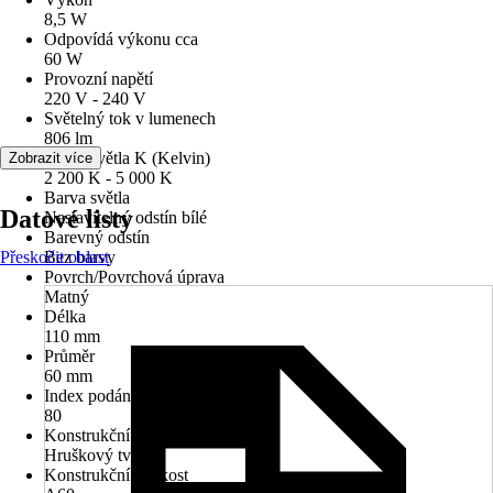
8,5 W
Odpovídá výkonu cca
60 W
Provozní napětí
220 V - 240 V
Světelný tok v lumenech
806 lm
Barva světla K (Kelvin)
Zobrazit více
2 200 K - 5 000 K
Barva světla
Datové listy
Nastavitelný odstín bílé
Barevný odstín
Přeskočit oblast
Bez barvy
Povrch/Povrchová úprava
Matný
Délka
110 mm
Průměr
60 mm
Index podání barev (Ra)
80
Konstrukční provedení
Hruškový tvar
Konstrukční velikost