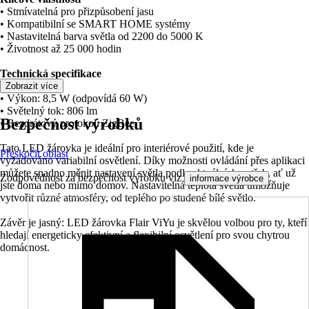
• Stmívatelná pro přizpůsobení jasu
• Kompatibilní se SMART HOME systémy
• Nastavitelná barva světla od 2200 do 5000 K
• Životnost až 25 000 hodin
Technická specifikace
• Patice: E27
Zobrazit více
• Výkon: 8,5 W (odpovídá 60 W)
• Světelný tok: 806 lm
Bezpečnost výrobků
• Bezdrátový protokol: ZigBee
Tato LED žárovka je ideální pro interiérové použití, kde je
Přeskočit oblast
vyžadováno variabilní osvětlení. Díky možnosti ovládání přes aplikaci
můžete snadno měnit nastavení světla podle aktuálních potřeb, ať už
Zodpovědnost za bezpečnost výrobku viz
.
informace výrobce
jste doma nebo mimo domov. Nastavitelná teplota světla umožňuje
vytvořit různé atmosféry, od teplého po studené bílé světlo.
Závěr je jasný: LED žárovka Flair ViYu je skvělou volbou pro ty, kteří
hledají energeticky efektivní a flexibilní osvětlení pro svou chytrou
domácnost.