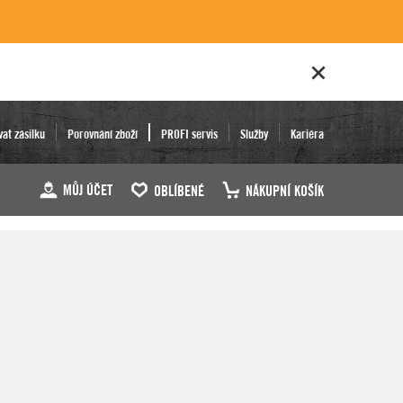
vat zásilku
Porovnání zboží
PROFI servis
Služby
Kariéra
MŮJ ÚČET
OBLÍBENÉ
NÁKUPNÍ KOŠÍK