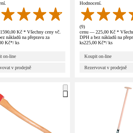
ní.
Hodnocení.
(
9
)
1590,00 Kč * Všechny ceny vč.
cenu — 225,00 Kč * Všechn
ez nákladů na přepravu za
DPH a bez nákladů na přepr
00 Kč
*
/
ks
ks
225,00 Kč
*
/
ks
t on-line
Koupit on-line
vovat v prodejně
Rezervovat v prodejně