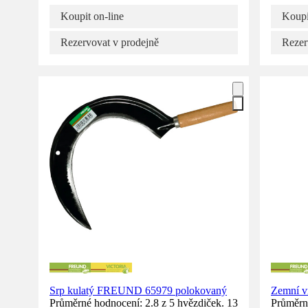
Koupit on-line
Koupi
Rezervovat v prodejně
Rezer
Srp kulatý FREUND 65979 polokovaný
Zemní v
Průměrné hodnocení: 2.8 z 5 hvězdiček. 13
Průměrné