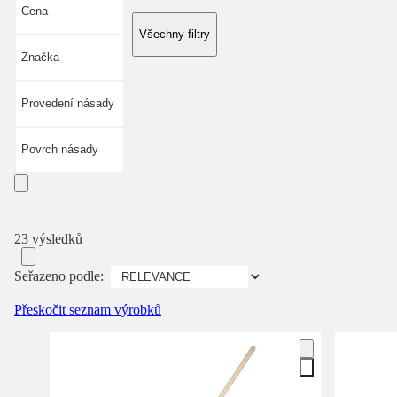
Cena
Všechny filtry
Značka
Provedení násady
Povrch násady
23 výsledků
Seřazeno podle:
Přeskočit seznam výrobků