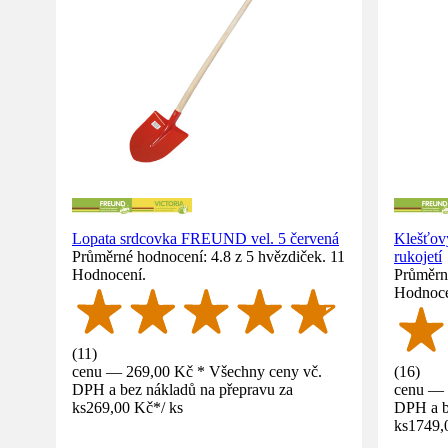
Lopata srdcovka FREUND vel. 5 červená
Klešťov
Průměrné hodnocení: 4.8 z 5 hvězdiček. 11
rukojetí
Hodnocení.
Průměrné
Hodnoce
(
11
)
cenu — 269,00 Kč * Všechny ceny vč.
(
16
)
DPH a bez nákladů na přepravu za
cenu — 
ks
269,00 Kč
*
/
ks
DPH a b
ks
1749,