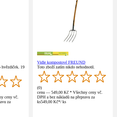
Vidle kompostové FREUND
5 hvězdiček. 19
Toto zboží zatím nikdo nehodnotil.
(
0
)
cenu — 549,00 Kč * Všechny ceny vč.
y ceny vč.
DPH a bez nákladů na přepravu za
avu za
ks
549,00 Kč
*
/
ks