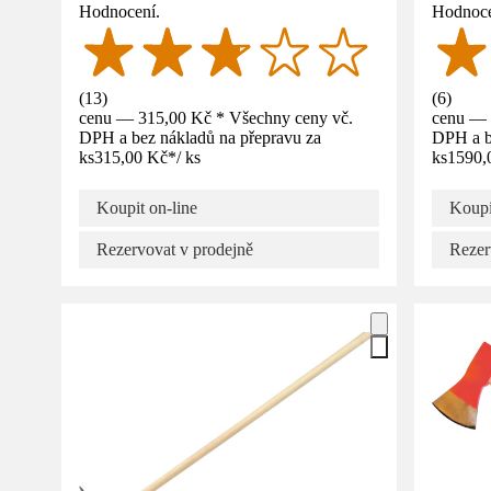
Hodnocení.
Hodnoce
(
13
)
(
6
)
cenu — 315,00 Kč * Všechny ceny vč.
cenu — 
DPH a bez nákladů na přepravu za
DPH a b
ks
315,00 Kč
*
/
ks
ks
1590,
Koupit on-line
Koupi
Rezervovat v prodejně
Rezer