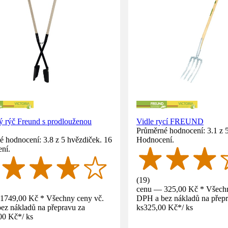
ý rýč Freund s prodlouženou
Vidle rycí FREUND
Průměrné hodnocení: 3.1 z 
 hodnocení: 3.8 z 5 hvězdiček. 16
Hodnocení.
ní.
(
19
)
cenu — 325,00 Kč * Všechn
1749,00 Kč * Všechny ceny vč.
DPH a bez nákladů na přepr
ez nákladů na přepravu za
ks
325,00 Kč
*
/
ks
00 Kč
*
/
ks