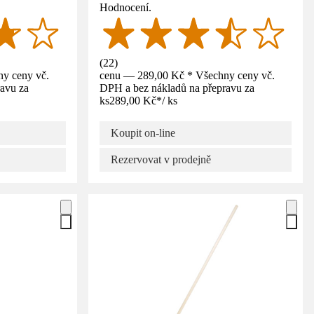
Hodnocení.
(
22
)
y ceny vč.
cenu — 289,00 Kč * Všechny ceny vč.
avu za
DPH a bez nákladů na přepravu za
ks
289,00 Kč
*
/
ks
Koupit on-line
Rezervovat v prodejně