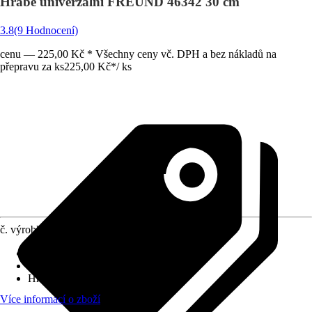
Hrábě univerzální FREUND 46342 30 cm
3.8
(9 Hodnocení)
cenu — 225,00 Kč * Všechny ceny vč. DPH a bez nákladů na
přepravu za ks
225,00 Kč
*
/
ks
č. výrobku
4177523
Provedení násady
:
Dřevo
Provedení nářadí
:
Potažený kov
Hmotnost
:
0,73 kg
Více informací o zboží