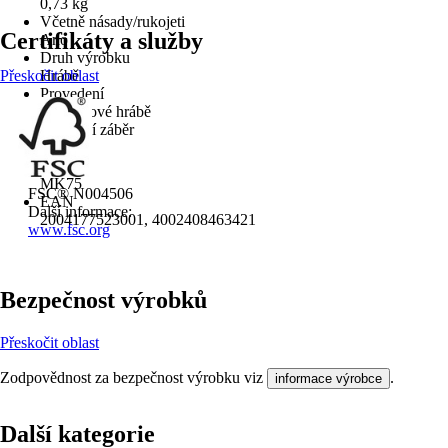
0,73 kg
Včetně násady/rukojeti
Certifikáty a služby
Ano
Druh výrobku
Přeskočit oblast
Hrábě
Provedení
Trávníkové hrábě
Pracovní záběr
30 cm
KČZ
MK75
FSC® N004506
EAN
Další informace:
2004177523001, 4002408463421
www.fsc.org
Bezpečnost výrobků
Přeskočit oblast
Zodpovědnost za bezpečnost výrobku viz
.
informace výrobce
Další kategorie