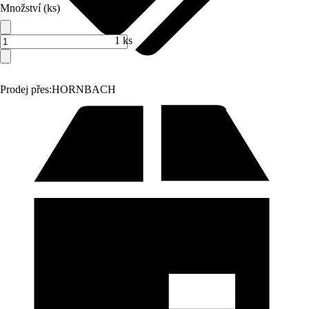
Množství (ks)
1 ks
Prodej přes:
HORNBACH