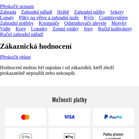
Přeskočit seznam
Zahrada
Zahradní nářadí
Hrábě
Zahradní nůžky
Sekery
Lopaty
Pilky na větve a zahradní nože
Rýče
Combisystémy
Zahradní potřeby
Krumpáče
Odstraňovače plevele
Motyky
Vidle
Kosy
Lopatky
Zemní vrtáky
Srpy
Ruční kultivátory
Ruční zahradní nářadí
Zákaznická hodnocení
Přeskočit oblast
Hodnocení mohou být napsána i od zákazníků, kteří zboží
prokazatelně nepoužili nebo nekoupili.
Možnosti platby