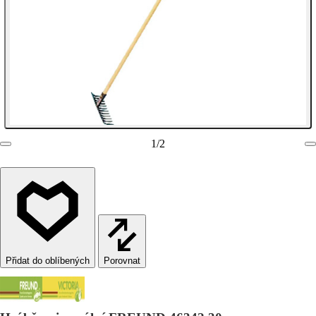
1
/
2
Porovnat