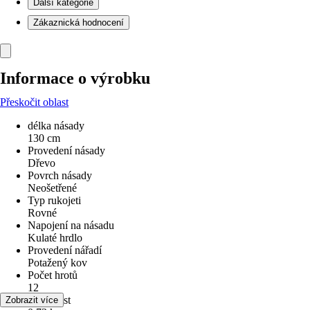
Další kategorie
Zákaznická hodnocení
Informace o výrobku
Přeskočit oblast
délka násady
130 cm
Provedení násady
Dřevo
Povrch násady
Neošetřené
Typ rukojeti
Rovné
Napojení na násadu
Kulaté hrdlo
Provedení nářadí
Potažený kov
Počet hrotů
12
Hmotnost
Zobrazit více