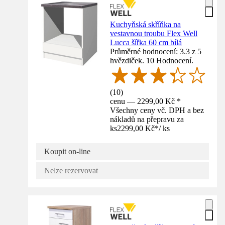
Kuchyňská skříňka na
vestavnou troubu Flex Well
Lucca šířka 60 cm bílá
Průměrné hodnocení: 3.3 z 5
hvězdiček. 10 Hodnocení.
(
10
)
cenu — 2299,00 Kč *
Všechny ceny vč. DPH a bez
nákladů na přepravu za
ks
2299,00 Kč
*
/
ks
Koupit on-line
Nelze rezervovat