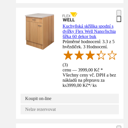
Kuchyňská skříňka spodní s
dvířky Flex Well Nano/Ischia
šířka 60 dekor buk
Průměrné hodnocení: 3.3 z 5
hvězdiček. 3 Hodnocení.
(
3
)
cenu — 3999,00 Kč *
Všechny ceny vč. DPH a bez
nákladů na přepravu za
ks
3999,00 Kč
*
/
ks
Koupit on-line
Nelze rezervovat