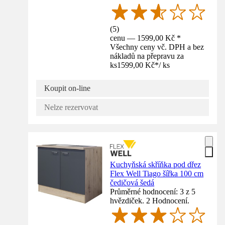
(
5
)
cenu — 1599,00 Kč *
Všechny ceny vč. DPH a bez
nákladů na přepravu za
ks
1599,00 Kč
*
/
ks
Koupit on-line
Nelze rezervovat
Kuchyňská skříňka pod dřez
Flex Well Tiago šířka 100 cm
čedičová šedá
Průměrné hodnocení: 3 z 5
hvězdiček. 2 Hodnocení.