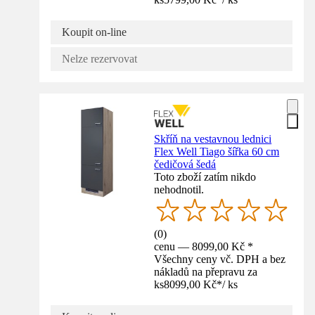
Koupit on-line
Nelze rezervovat
Skříň na vestavnou lednici
Flex Well Tiago šířka 60 cm
čedičová šedá
Toto zboží zatím nikdo
nehodnotil.
(
0
)
cenu — 8099,00 Kč *
Všechny ceny vč. DPH a bez
nákladů na přepravu za
ks
8099,00 Kč
*
/
ks