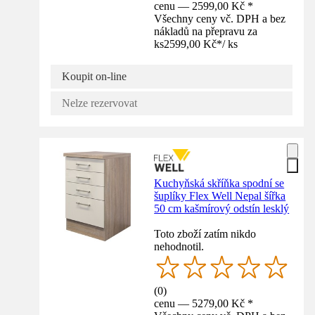
cenu — 2599,00 Kč *
Všechny ceny vč. DPH a bez
nákladů na přepravu za
ks
2599,00 Kč
*
/
ks
Koupit on-line
Nelze rezervovat
Kuchyňská skříňka spodní se
šuplíky Flex Well Nepal šířka
50 cm kašmírový odstín lesklý
Toto zboží zatím nikdo
nehodnotil.
(
0
)
cenu — 5279,00 Kč *