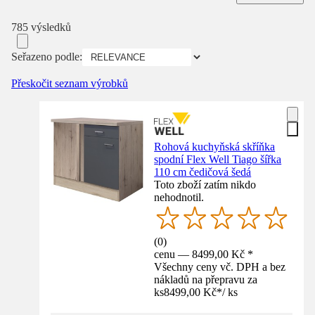
785 výsledků
Seřazeno podle:
Přeskočit seznam výrobků
Rohová kuchyňská skříňka
spodní Flex Well Tiago šířka
110 cm čedičová šedá
Toto zboží zatím nikdo
nehodnotil.
(
0
)
cenu — 8499,00 Kč *
Všechny ceny vč. DPH a bez
nákladů na přepravu za
ks
8499,00 Kč
*
/
ks