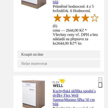
bílá
Průměrné hodnocení: 4 z 5
hvězdiček. 6 Hodnocení.
(
6
)
cenu — 2644,00 Kč *
Všechny ceny vč. DPH a bez
nákladů na přepravu za
ks
2644,00 Kč
*
/
ks
Koupit on-line
Nelze rezervovat
Kuchyňská skříňka spodní s
dvířky Flex Well
Samoa/Murano šířka 50 cm
bílá