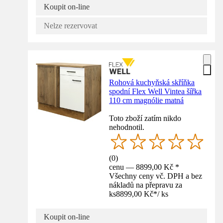
Koupit on-line
Nelze rezervovat
Rohová kuchyňská skříňka
spodní Flex Well Vintea šířka
110 cm magnólie matná
Toto zboží zatím nikdo
nehodnotil.
(
0
)
cenu — 8899,00 Kč *
Všechny ceny vč. DPH a bez
nákladů na přepravu za
ks
8899,00 Kč
*
/
ks
Koupit on-line