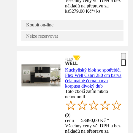
Všechny ceny vč. DPH a bez
nákladů na přepravu za
ks
5279,00 Kč
*
/
ks
Koupit on-line
Nelze rezervovat
Kuchyňský blok se spotřebiči
Flex Well Capri 280 cm barva
čela matně černá barva
korpusu divoký dub
Toto zboží zatím nikdo
nehodnotil.
(
0
)
cenu — 53490,00 Kč *
Všechny ceny vč. DPH a bez
nákladů na přepravu za