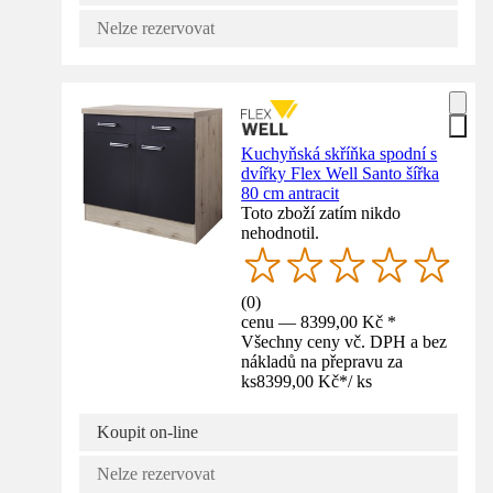
Nelze rezervovat
Kuchyňská skříňka spodní s
dvířky Flex Well Santo šířka
80 cm antracit
Toto zboží zatím nikdo
nehodnotil.
(
0
)
cenu — 8399,00 Kč *
Všechny ceny vč. DPH a bez
nákladů na přepravu za
ks
8399,00 Kč
*
/
ks
Koupit on-line
Nelze rezervovat