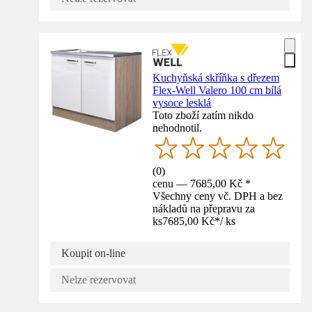
Kuchyňská skříňka s dřezem
Flex-Well Valero 100 cm bílá
vysoce lesklá
Toto zboží zatím nikdo
nehodnotil.
(
0
)
cenu — 7685,00 Kč *
Všechny ceny vč. DPH a bez
nákladů na přepravu za
ks
7685,00 Kč
*
/
ks
Koupit on-line
Nelze rezervovat