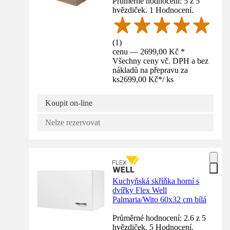
Průměrné hodnocení: 5 z 5
hvězdiček. 1 Hodnocení.
(
1
)
cenu — 2699,00 Kč *
Všechny ceny vč. DPH a bez
nákladů na přepravu za
ks
2699,00 Kč
*
/
ks
Koupit on-line
Nelze rezervovat
Kuchyňská skříňka horní s
dvířky Flex Well
Palmaria/Wito 60x32 cm bílá
Průměrné hodnocení: 2.6 z 5
hvězdiček. 5 Hodnocení.