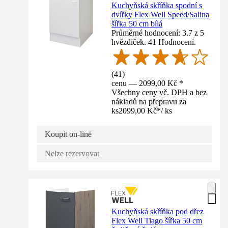
Kuchyňská skříňka spodní s
dvířky Flex Well Speed/Salina
šířka 50 cm bílá
Průměrné hodnocení: 3.7 z 5
hvězdiček. 41 Hodnocení.
(
41
)
cenu — 2099,00 Kč *
Všechny ceny vč. DPH a bez
nákladů na přepravu za
ks
2099,00 Kč
*
/
ks
Koupit on-line
Nelze rezervovat
Kuchyňská skříňka pod dřez
Flex Well Tiago šířka 50 cm