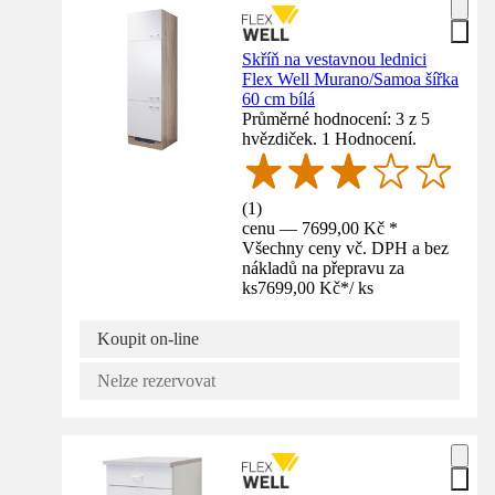
Skříň na vestavnou lednici
Flex Well Murano/Samoa šířka
60 cm bílá
Průměrné hodnocení: 3 z 5
hvězdiček. 1 Hodnocení.
(
1
)
cenu — 7699,00 Kč *
Všechny ceny vč. DPH a bez
nákladů na přepravu za
ks
7699,00 Kč
*
/
ks
Koupit on-line
Nelze rezervovat