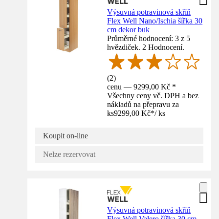
Výsuvná potravinová skříň
Flex Well Nano/Ischia šířka 30
cm dekor buk
Průměrné hodnocení: 3 z 5
hvězdiček. 2 Hodnocení.
(
2
)
cenu — 9299,00 Kč *
Všechny ceny vč. DPH a bez
nákladů na přepravu za
ks
9299,00 Kč
*
/
ks
Koupit on-line
Nelze rezervovat
Výsuvná potravinová skříň
Flex Well Valero šířka 30 cm