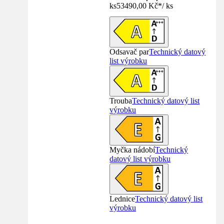
ks
53490,00 Kč
*
/
ks
Odsavač par
Technický datový
list výrobku
Trouba
Technický datový list
výrobku
Myčka nádobí
Technický
datový list výrobku
Lednice
Technický datový list
výrobku