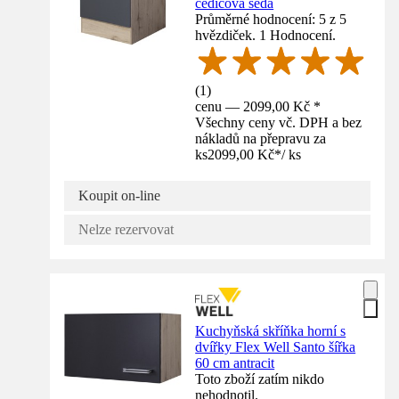
čedičová šedá
Průměrné hodnocení: 5 z 5
hvězdiček. 1 Hodnocení.
(
1
)
cenu — 2099,00 Kč *
Všechny ceny vč. DPH a bez
nákladů na přepravu za
ks
2099,00 Kč
*
/
ks
Koupit on-line
Nelze rezervovat
Kuchyňská skříňka horní s
dvířky Flex Well Santo šířka
60 cm antracit
Toto zboží zatím nikdo
nehodnotil.