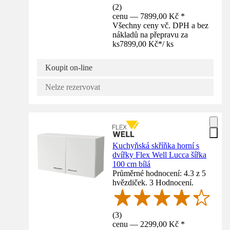
(
2
)
cenu — 7899,00 Kč *
Všechny ceny vč. DPH a bez
nákladů na přepravu za
ks
7899,00 Kč
*
/
ks
Koupit on-line
Nelze rezervovat
Kuchyňská skříňka horní s
dvířky Flex Well Lucca šířka
100 cm bílá
Průměrné hodnocení: 4.3 z 5
hvězdiček. 3 Hodnocení.
(
3
)
cenu — 2299,00 Kč *