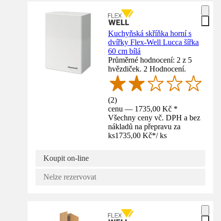
Kuchyňská skříňka horní s
dvířky Flex-Well Lucca šířka
60 cm bílá
Průměrné hodnocení: 2 z 5
hvězdiček. 2 Hodnocení.
(
2
)
cenu — 1735,00 Kč *
Všechny ceny vč. DPH a bez
nákladů na přepravu za
ks
1735,00 Kč
*
/
ks
Koupit on-line
Nelze rezervovat