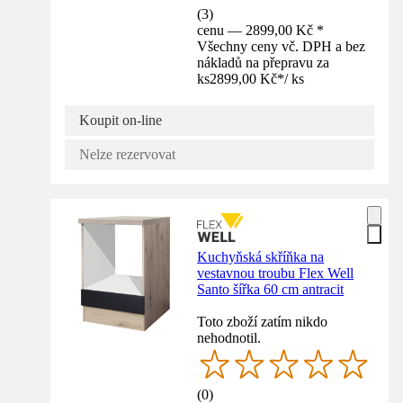
(
3
)
cenu — 2899,00 Kč *
Všechny ceny vč. DPH a bez
nákladů na přepravu za
ks
2899,00 Kč
*
/
ks
Koupit on-line
Nelze rezervovat
Kuchyňská skříňka na
vestavnou troubu Flex Well
Santo šířka 60 cm antracit
Toto zboží zatím nikdo
nehodnotil.
(
0
)