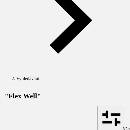
Vyhledávání
"Flex Well"
Všec