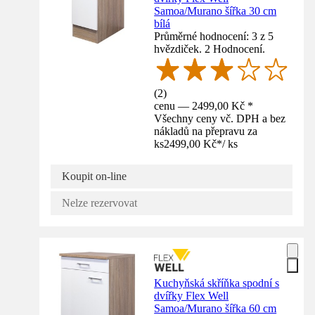
Samoa/Murano šířka 30 cm
bílá
Průměrné hodnocení: 3 z 5
hvězdiček. 2 Hodnocení.
(
2
)
cenu — 2499,00 Kč *
Všechny ceny vč. DPH a bez
nákladů na přepravu za
ks
2499,00 Kč
*
/
ks
Koupit on-line
Nelze rezervovat
Kuchyňská skříňka spodní s
dvířky Flex Well
Samoa/Murano šířka 60 cm