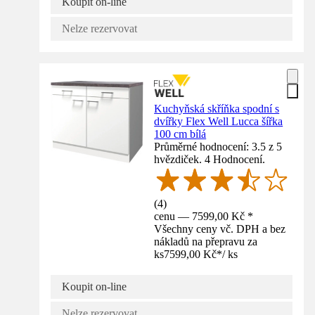
Koupit on-line
Nelze rezervovat
Kuchyňská skříňka spodní s
dvířky Flex Well Lucca šířka
100 cm bílá
Průměrné hodnocení: 3.5 z 5
hvězdiček. 4 Hodnocení.
(
4
)
cenu — 7599,00 Kč *
Všechny ceny vč. DPH a bez
nákladů na přepravu za
ks
7599,00 Kč
*
/
ks
Koupit on-line
Nelze rezervovat