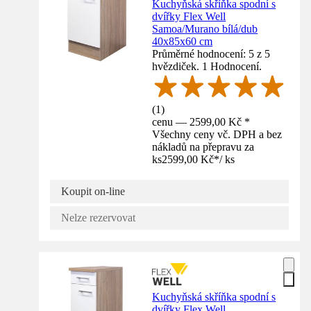
Kuchyňská skříňka spodní s
dvířky Flex Well
Samoa/Murano bílá/dub
40x85x60 cm
Průměrné hodnocení: 5 z 5
hvězdiček. 1 Hodnocení.
(
1
)
cenu — 2599,00 Kč *
Všechny ceny vč. DPH a bez
nákladů na přepravu za
ks
2599,00 Kč
*
/
ks
Koupit on-line
Nelze rezervovat
Kuchyňská skříňka spodní s
dvířky Flex Well