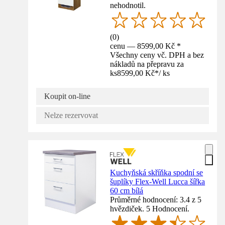
nehodnotil.
(
0
)
cenu — 8599,00 Kč *
Všechny ceny vč. DPH a bez
nákladů na přepravu za
ks
8599,00 Kč
*
/
ks
Koupit on-line
Nelze rezervovat
Kuchyňská skříňka spodní se
šuplíky Flex-Well Lucca šířka
60 cm bílá
Průměrné hodnocení: 3.4 z 5
hvězdiček. 5 Hodnocení.