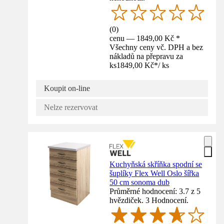
(
0
)
cenu — 1849,00 Kč *
Všechny ceny vč. DPH a bez
nákladů na přepravu za
ks
1849,00 Kč
*
/
ks
Koupit on-line
Nelze rezervovat
Kuchyňská skříňka spodní se
šuplíky Flex Well Oslo šířka
50 cm sonoma dub
Průměrné hodnocení: 3.7 z 5
hvězdiček. 3 Hodnocení.