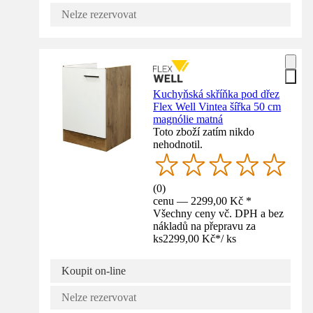
Nelze rezervovat
Kuchyňská skříňka pod dřez
Flex Well Vintea šířka 50 cm
magnólie matná
Toto zboží zatím nikdo
nehodnotil.
(
0
)
cenu — 2299,00 Kč *
Všechny ceny vč. DPH a bez
nákladů na přepravu za
ks
2299,00 Kč
*
/
ks
Koupit on-line
Nelze rezervovat