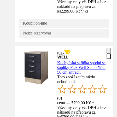
Všechny ceny vč. DPH a bez
nákladů na přepravu za
ks
2299,00 Kč
*
/
ks
Koupit on-line
Nelze rezervovat
Kuchyňská skříňka spodní se
šuplíky Flex Well Santo šířka
50 cm antracit
Toto zboží zatím nikdo
nehodnotil.
(
0
)
cenu — 5799,00 Kč *
Všechny ceny vč. DPH a bez
nákladů na přepravu za
ks
5799,00 Kč
*
/
ks