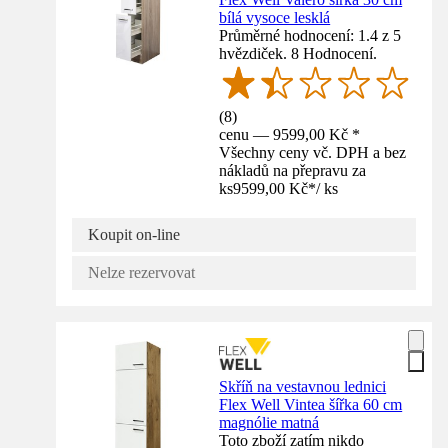
bílá vysoce lesklá
Průměrné hodnocení: 1.4 z 5
hvězdiček. 8 Hodnocení.
(
8
)
cenu — 9599,00 Kč *
Všechny ceny vč. DPH a bez
nákladů na přepravu za
ks
9599,00 Kč
*
/
ks
Koupit on-line
Nelze rezervovat
Skříň na vestavnou lednici
Flex Well Vintea šířka 60 cm
magnólie matná
Toto zboží zatím nikdo