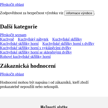
Přeskočit oblast
Zodpovědnost za bezpečnost výrobku viz
.
informace výrobce
Další kategorie
Přeskočit seznam
Kuchyně
Kuchyňský nábytek
Kuchyňské skříňky
Kuchyňské skříňky horní
Kuchyňské skříňky horní s dvířky
Kuchyňské skříňky horní s vyklápěcími dvířky
Kuchyňské skříňky horní se skleněnými dvířky
Rohové kuchyňské skříňky horní
Zákaznická hodnocení
Přeskočit oblast
Hodnocení mohou být napsána i od zákazníků, kteří zboží
prokazatelně nepoužili nebo nekoupili.
Možnosti platby