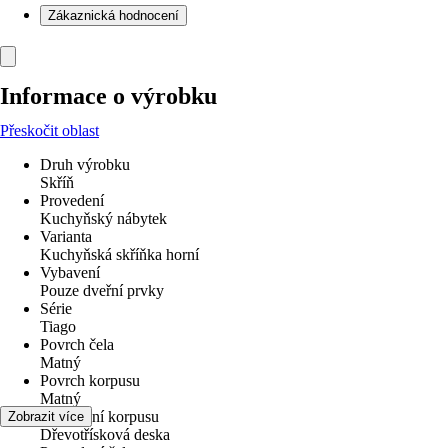
Zákaznická hodnocení
Informace o výrobku
Přeskočit oblast
Druh výrobku
Skříň
Provedení
Kuchyňský nábytek
Varianta
Kuchyňská skříňka horní
Vybavení
Pouze dveřní prvky
Série
Tiago
Povrch čela
Matný
Povrch korpusu
Matný
Provedení korpusu
Zobrazit více
Dřevotřísková deska