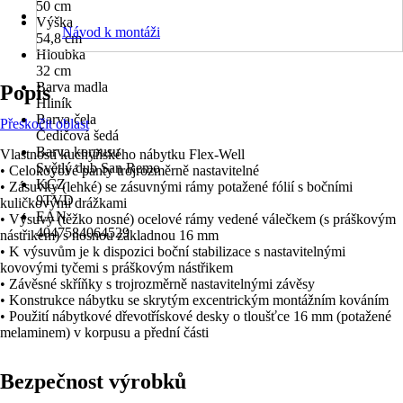
50 cm
Výška
Návod k montáži
54,8 cm
Hloubka
32 cm
Barva madla
Popis
Hliník
Barva čela
Přeskočit oblast
Čedičová šedá
Barva korpusu
Vlastnosti kuchyňského nábytku Flex-Well
Světlý dub San Remo
• Celokovové panty trojrozměrně nastavitelné
KČZ
• Zásuvky (lehké) se zásuvnými rámy potažené fólií s bočními
9TVD
kuličkovými drážkami
EAN
• Výsuvy (těžko nosné) ocelové rámy vedené válečkem (s práškovým
4047584064529
nástřikem) s nosnou základnou 16 mm
• K výsuvům je k dispozici boční stabilizace s nastavitelnými
kovovými tyčemi s práškovým nástřikem
• Závěsné skříňky s trojrozměrně nastavitelnými závěsy
• Konstrukce nábytku se skrytým excentrickým montážním kováním
• Použití nábytkové dřevotřískové desky o tloušťce 16 mm (potažené
melaminem) v korpusu a přední části
Bezpečnost výrobků