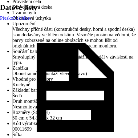
Provedení čela
Datové listy
Dřevotřísková deska
Tvar úchytu
Přeskočit oblast
Oblouková úchytka
Upozornění
Všechny příčné části (konstrukční desky, horní a spodní deska)
jsou dodávány ve bílém odstínu. Vezměte prosím na vědomí, že
barvy zobrazené na online obrázcích se mohou lišit od
originálních barevných odstínů na domácím monitoru.
Součástí balení
Smysluplný montážní návod, montážní materiál v závislosti na
typu.
Zarážka
Oboustranné (s montáží vlevo/vpravo)
Vhodné pro prostory
Kuchyně
Základní barva
Šedá
Druh montáže
Nesmontované
Rozměry (ŠxVxH)
50 cm x 54.8 cm x 32 cm
Kód výrobku
00011699
Šířka