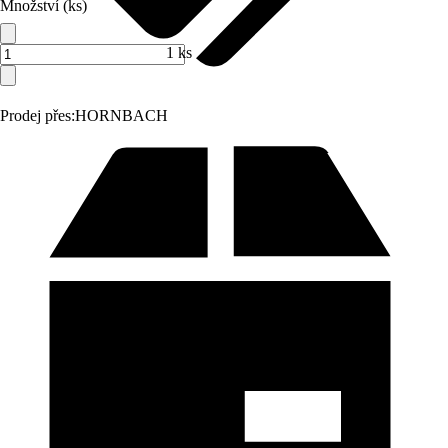
Množství (ks)
1 ks
Prodej přes:
HORNBACH