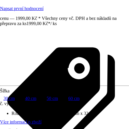
Napsat první hodnocení
cenu — 1999,00 Kč * Všechny ceny vč. DPH a bez nákladů na
přepravu za ks
1999,00 Kč
*
/
ks
Šířka
30 cm
40 cm
50 cm
60 cm
č. výrobku
10032141
Rozměry (ŠxVxH)
:
50 cm x 54.8 cm x 32 cm
Více informací o zboží