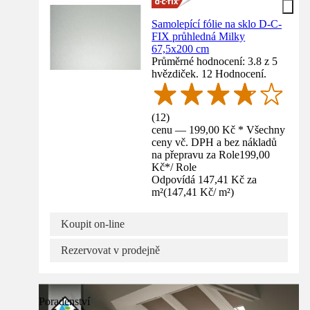
Samolepící fólie na sklo D-C-
FIX průhledná Milky
67,5x200 cm
Průměrné hodnocení: 3.8 z 5
hvězdiček. 12 Hodnocení.
(
12
)
cenu — 199,00 Kč * Všechny
ceny vč. DPH a bez nákladů
na přepravu za Role
199,00
Kč
*
/
Role
Odpovídá 147,41 Kč za
m²
(
147,41 Kč
/
m²
)
Koupit on-line
Rezervovat v prodejně
Poradenství