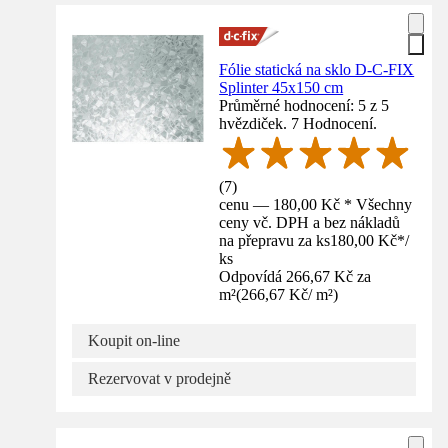
Fólie statická na sklo D-C-FIX
Splinter 45x150 cm
Průměrné hodnocení: 5 z 5
hvězdiček. 7 Hodnocení.
(
7
)
cenu — 180,00 Kč * Všechny
ceny vč. DPH a bez nákladů
na přepravu za ks
180,00 Kč
*
/
ks
Odpovídá 266,67 Kč za
m²
(
266,67 Kč
/
m²
)
Koupit on-line
Rezervovat v prodejně