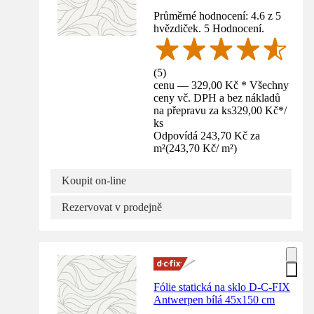
Průměrné hodnocení: 4.6 z 5
hvězdiček. 5 Hodnocení.
(
5
)
cenu — 329,00 Kč * Všechny
ceny vč. DPH a bez nákladů
na přepravu za ks
329,00 Kč
*
/
ks
Odpovídá 243,70 Kč za
m²
(
243,70 Kč
/
m²
)
Koupit on-line
Rezervovat v prodejně
Fólie statická na sklo D-C-FIX
Antwerpen bílá 45x150 cm