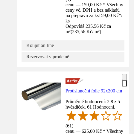
cenu — 159,00 Kč * Všechny
ceny vč. DPH a bez nákladů
na přepravu za ks
159,00 Kč
*
/
ks
Odpovídá 235,56 Kč za
m²
(
235,56 Kč
/
m²
)
Koupit on-line
Rezervovat v prodejně
Protisluneční folie 92x200 cm
Průměrné hodnocení: 2.8 z 5
hvězdiček. 61 Hodnocení.
(
61
)
cenu — 625,00 Kč * Všechny