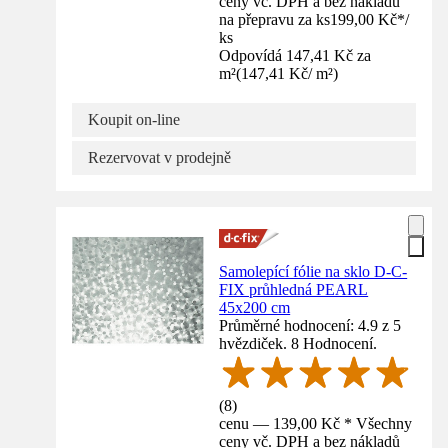
ceny vč. DPH a bez nákladů
na přepravu za ks
199,00 Kč
*
/
ks
Odpovídá 147,41 Kč za
m²
(
147,41 Kč
/
m²
)
Koupit on-line
Rezervovat v prodejně
Samolepící fólie na sklo D-C-
FIX průhledná PEARL
45x200 cm
Průměrné hodnocení: 4.9 z 5
hvězdiček. 8 Hodnocení.
(
8
)
cenu — 139,00 Kč * Všechny
ceny vč. DPH a bez nákladů