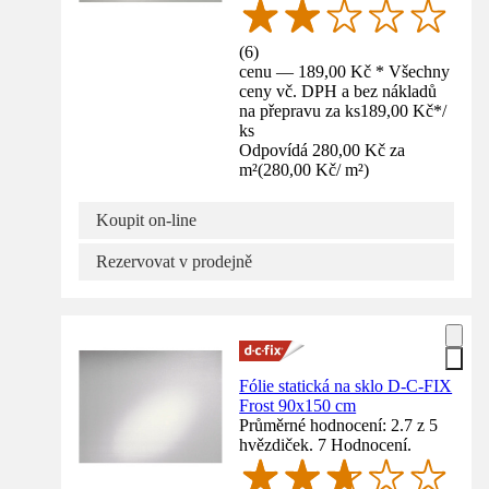
(
6
)
cenu — 189,00 Kč * Všechny
ceny vč. DPH a bez nákladů
na přepravu za ks
189,00 Kč
*
/
ks
Odpovídá 280,00 Kč za
m²
(
280,00 Kč
/
m²
)
Koupit on-line
Rezervovat v prodejně
Fólie statická na sklo D-C-FIX
Frost 90x150 cm
Průměrné hodnocení: 2.7 z 5
hvězdiček. 7 Hodnocení.