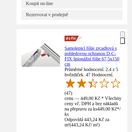
Koupit on-line
Rezervovat v prodejně
Samolepicí fólie zrcadlová s
pohledovou ochranou D-C-
FIX špionážní fólie 67,5x150
cm
Průměrné hodnocení: 2.4 z 5
hvězdiček. 47 Hodnocení.
(
47
)
cenu — 449,00 Kč * Všechny
ceny vč. DPH a bez nákladů
na přepravu za ks
449,00 Kč
*
/
ks
Odpovídá 443,24 Kč za
m²
(
443,24 Kč
/
m²
)