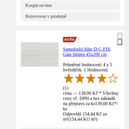
Koupit on-line
Rezervovat v prodejně
Samolepící fólie D-C-FIX
Glas Stripes 45x200 cm
Průměrné hodnocení: 4 z 5
hvězdiček. 1 Hodnocení.
(
1
)
cenu — 139,00 Kč * Všechny
ceny vč. DPH a bez nákladů
na přepravu za ks
139,00 Kč
*
/
ks
Odpovídá 154,44 Kč za
m²
(
154,44 Kč
/
m²
)