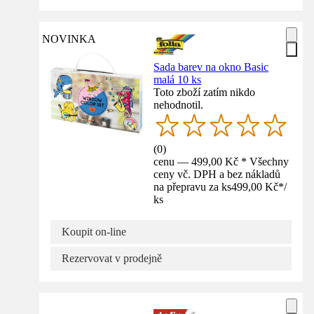
NOVINKA
Sada barev na okno Basic
malá 10 ks
Toto zboží zatím nikdo
nehodnotil.
(
0
)
cenu — 499,00 Kč * Všechny
ceny vč. DPH a bez nákladů
na přepravu za ks
499,00 Kč
*
/
ks
Koupit on-line
Rezervovat v prodejně