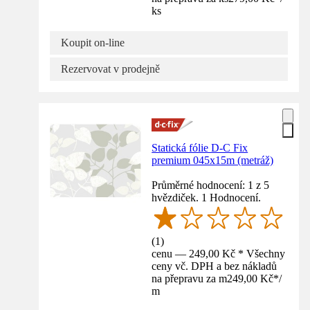
ks
Koupit on-line
Rezervovat v prodejně
Statická fólie D-C Fix
premium 045x15m (metráž)
Průměrné hodnocení: 1 z 5
hvězdiček. 1 Hodnocení.
(
1
)
cenu — 249,00 Kč * Všechny
ceny vč. DPH a bez nákladů
na přepravu za m
249,00 Kč
*
/
m