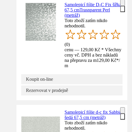
Samolepicí fólie D-C Fix šířka
67,5 cmTrasnparent Perl
(metráž)
Toto zboží zatím nikdo
nehodnotil.
(
0
)
cenu — 129,00 Kč * Všechny
ceny vč. DPH a bez nákladů
na přepravu za m
129,00 Kč
*
/
m
Koupit on-line
Rezervovat v prodejně
Samolepicí fólie d-c fix Sabbia
šedá 67,5 cm (metráž)
Toto zboží zatím nikdo
nehodnotil.