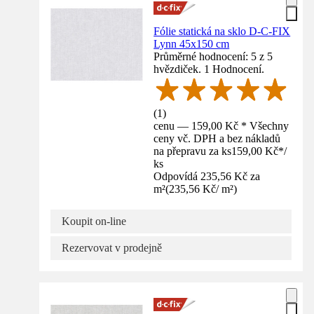
Fólie statická na sklo D-C-FIX
Lynn 45x150 cm
Průměrné hodnocení: 5 z 5
hvězdiček. 1 Hodnocení.
(
1
)
cenu — 159,00 Kč * Všechny
ceny vč. DPH a bez nákladů
na přepravu za ks
159,00 Kč
*
/
ks
Odpovídá 235,56 Kč za
m²
(
235,56 Kč
/
m²
)
Koupit on-line
Rezervovat v prodejně