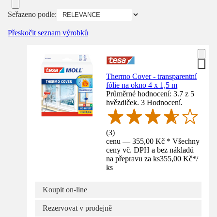
Seřazeno podle:
Přeskočit seznam výrobků
Thermo Cover - transparentní
fólie na okno 4 x 1,5 m
Průměrné hodnocení: 3.7 z 5
hvězdiček. 3 Hodnocení.
(
3
)
cenu — 355,00 Kč * Všechny
ceny vč. DPH a bez nákladů
na přepravu za ks
355,00 Kč
*
/
ks
Koupit on-line
Rezervovat v prodejně