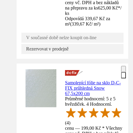
ceny vč. DPH a bez nákladů
na přepravu za ks
625,00 Kč
*
/
ks
Odpovídá 339,67 Kč za
m²
(
339,67 Kč
/
m²
)
V současné době nelze koupit on-line
Rezervovat v prodejně
Samolepící fólie na sklo D-C-
FIX průhledná Snow
67,5x200 cm
Průměrné hodnocení: 5 z 5
hvězdiček. 4 Hodnocení.
(
4
)
cenu — 199,00 Kč * Všechny