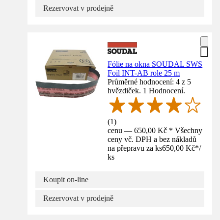
Rezervovat v prodejně
Fólie na okna SOUDAL SWS
Foil INT-AB role 25 m
Průměrné hodnocení: 4 z 5
hvězdiček. 1 Hodnocení.
(
1
)
cenu — 650,00 Kč * Všechny
ceny vč. DPH a bez nákladů
na přepravu za ks
650,00 Kč
*
/
ks
Koupit on-line
Rezervovat v prodejně