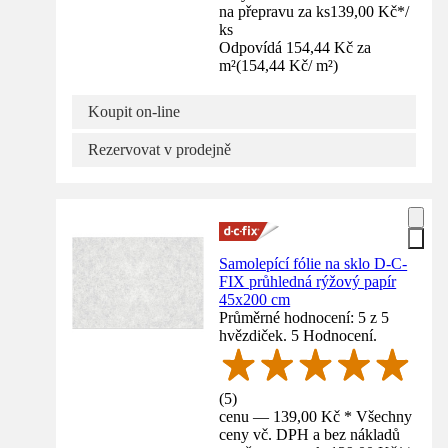
na přepravu za ks
139,00 Kč
*
/
ks
Odpovídá 154,44 Kč za
m²
(
154,44 Kč
/
m²
)
Koupit on-line
Rezervovat v prodejně
Samolepící fólie na sklo D-C-
FIX průhledná rýžový papír
45x200 cm
Průměrné hodnocení: 5 z 5
hvězdiček. 5 Hodnocení.
(
5
)
cenu — 139,00 Kč * Všechny
ceny vč. DPH a bez nákladů