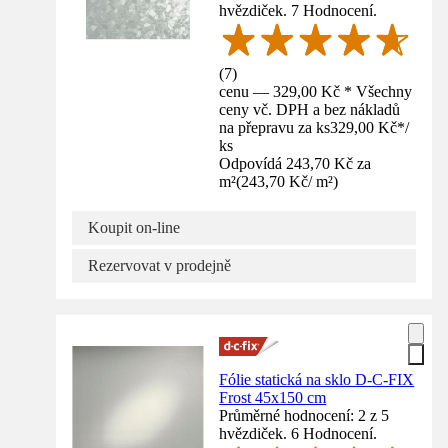
hvězdiček. 7 Hodnocení.
(
7
)
cenu — 329,00 Kč * Všechny
ceny vč. DPH a bez nákladů
na přepravu za ks
329,00 Kč
*
/
ks
Odpovídá 243,70 Kč za
m²
(
243,70 Kč
/
m²
)
Koupit on-line
Rezervovat v prodejně
Fólie statická na sklo D-C-FIX
Frost 45x150 cm
Průměrné hodnocení: 2 z 5
hvězdiček. 6 Hodnocení.