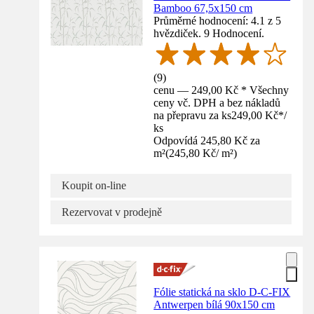
Bamboo 67,5x150 cm
Průměrné hodnocení: 4.1 z 5
hvězdiček. 9 Hodnocení.
(
9
)
cenu — 249,00 Kč * Všechny
ceny vč. DPH a bez nákladů
na přepravu za ks
249,00 Kč
*
/
ks
Odpovídá 245,80 Kč za
m²
(
245,80 Kč
/
m²
)
Koupit on-line
Rezervovat v prodejně
Fólie statická na sklo D-C-FIX
Antwerpen bílá 90x150 cm