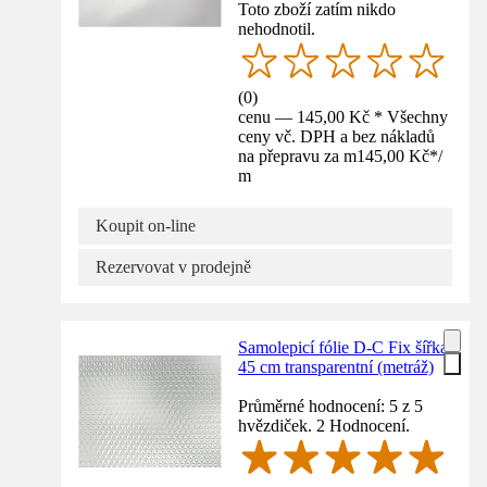
Toto zboží zatím nikdo
nehodnotil.
(
0
)
cenu — 145,00 Kč * Všechny
ceny vč. DPH a bez nákladů
na přepravu za m
145,00 Kč
*
/
m
Koupit on-line
Rezervovat v prodejně
Samolepicí fólie D-C Fix šířka
45 cm transparentní (metráž)
Průměrné hodnocení: 5 z 5
hvězdiček. 2 Hodnocení.