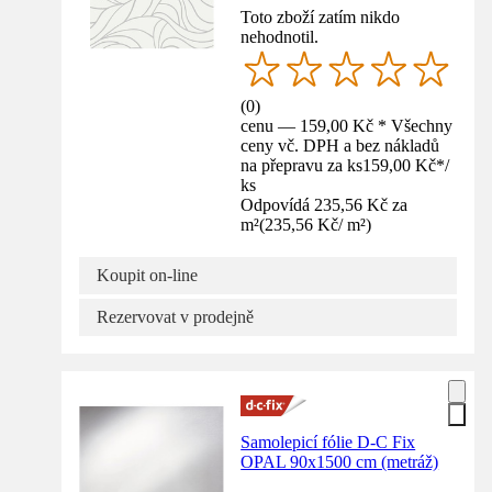
Toto zboží zatím nikdo
nehodnotil.
(
0
)
cenu — 159,00 Kč * Všechny
ceny vč. DPH a bez nákladů
na přepravu za ks
159,00 Kč
*
/
ks
Odpovídá 235,56 Kč za
m²
(
235,56 Kč
/
m²
)
Koupit on-line
Rezervovat v prodejně
Samolepicí fólie D-C Fix
OPAL 90x1500 cm (metráž)