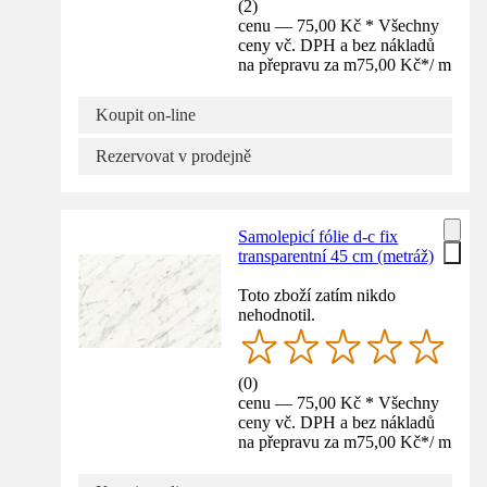
(
2
)
cenu — 75,00 Kč * Všechny
ceny vč. DPH a bez nákladů
na přepravu za m
75,00 Kč
*
/
m
Koupit on-line
Rezervovat v prodejně
Samolepicí fólie d-c fix
transparentní 45 cm (metráž)
Toto zboží zatím nikdo
nehodnotil.
(
0
)
cenu — 75,00 Kč * Všechny
ceny vč. DPH a bez nákladů
na přepravu za m
75,00 Kč
*
/
m