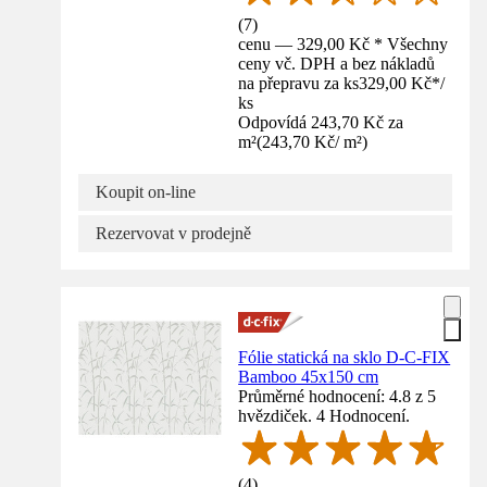
(
7
)
cenu — 329,00 Kč * Všechny
ceny vč. DPH a bez nákladů
na přepravu za ks
329,00 Kč
*
/
ks
Odpovídá 243,70 Kč za
m²
(
243,70 Kč
/
m²
)
Koupit on-line
Rezervovat v prodejně
Fólie statická na sklo D-C-FIX
Bamboo 45x150 cm
Průměrné hodnocení: 4.8 z 5
hvězdiček. 4 Hodnocení.
(
4
)