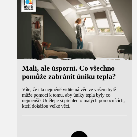
Malí, ale úsporní. Co všechno
pomůže zabránit úniku tepla?
Víte, že i ta nejméně viditelná věc ve vašem bytě
může pomoci k tomu, aby úniky tepla byly co
nejmenší? Udělejte si přehled o malých pomocnících,
kteří dokážou velké věci.