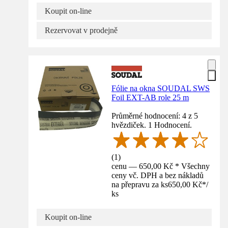
Koupit on-line
Rezervovat v prodejně
Fólie na okna SOUDAL SWS
Foil EXT-AB role 25 m
Průměrné hodnocení: 4 z 5
hvězdiček. 1 Hodnocení.
(
1
)
cenu — 650,00 Kč * Všechny
ceny vč. DPH a bez nákladů
na přepravu za ks
650,00 Kč
*
/
ks
Koupit on-line