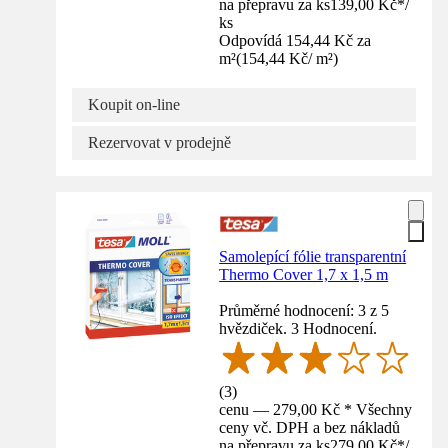
na přepravu za ks
139,00 Kč
*
/
ks
Odpovídá 154,44 Kč za
m²
(
154,44 Kč
/
m²
)
Koupit on-line
Rezervovat v prodejně
Samolepící fólie transparentní
Thermo Cover 1,7 x 1,5 m
Průměrné hodnocení: 3 z 5
hvězdiček. 3 Hodnocení.
(
3
)
cenu — 279,00 Kč * Všechny
ceny vč. DPH a bez nákladů
na přepravu za ks
279,00 Kč
*
/