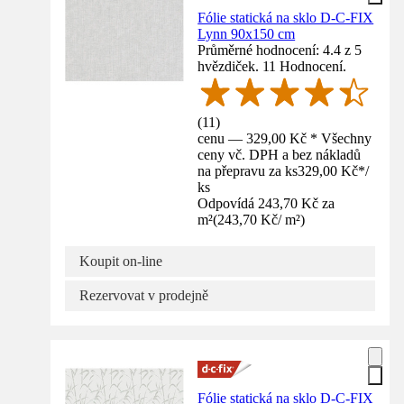
Fólie statická na sklo D-C-FIX
Lynn 90x150 cm
Průměrné hodnocení: 4.4 z 5
hvězdiček. 11 Hodnocení.
(
11
)
cenu — 329,00 Kč * Všechny
ceny vč. DPH a bez nákladů
na přepravu za ks
329,00 Kč
*
/
ks
Odpovídá 243,70 Kč za
m²
(
243,70 Kč
/
m²
)
Koupit on-line
Rezervovat v prodejně
Fólie statická na sklo D-C-FIX