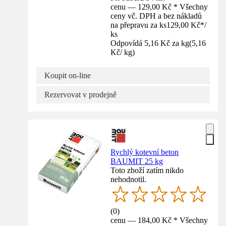
cenu — 129,00 Kč * Všechny
ceny vč. DPH a bez nákladů
na přepravu za ks
129,00 Kč
*
/
ks
Odpovídá 5,16 Kč za kg
(
5,16
Kč
/
kg
)
Koupit on-line
Rezervovat v prodejně
Rychlý kotevní beton
BAUMIT 25 kg
Toto zboží zatím nikdo
nehodnotil.
(
0
)
cenu — 184,00 Kč * Všechny