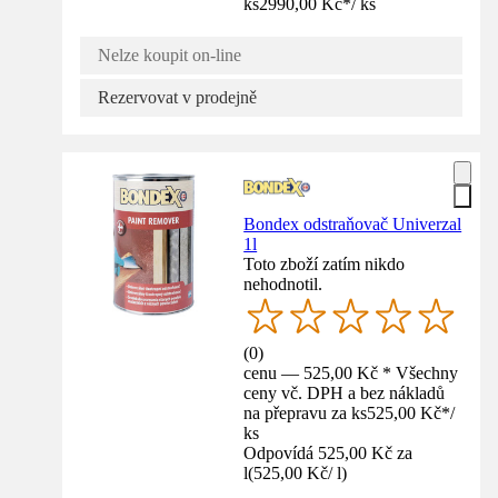
ks
2990,00 Kč
*
/
ks
Nelze koupit on-line
Rezervovat v prodejně
Bondex odstraňovač Univerzal
1l
Toto zboží zatím nikdo
nehodnotil.
(
0
)
cenu — 525,00 Kč * Všechny
ceny vč. DPH a bez nákladů
na přepravu za ks
525,00 Kč
*
/
ks
Odpovídá 525,00 Kč za
l
(
525,00 Kč
/
l
)