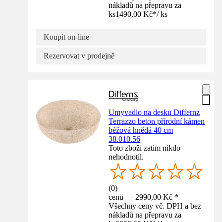
nákladů na přepravu za
ks
1490,00 Kč
*
/
ks
Koupit on-line
Rezervovat v prodejně
Umyvadlo na desku Differnz
Terrazzo beton přírodní kámen
béžová hnědá 40 cm
38.010.56
Toto zboží zatím nikdo
nehodnotil.
(
0
)
cenu — 2990,00 Kč *
Všechny ceny vč. DPH a bez
nákladů na přepravu za