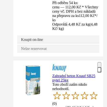
Při odběru 54 ks:
cenu — 112,00 Kč * Všechny
ceny vč. DPH a bez nákladů
na přepravu za ks
112,00 Kč
*
/
ks
Odpovídá 4,48 Kč za kg
(
4,48
Kč
/
kg
)
Koupit on-line
Nelze rezervovat
Zahradní beton Knauf SB25
pytel 25kg
Toto zboží zatím nikdo
nehodnotil.
(
0
)