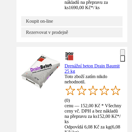
nákladů na přepravu za
ks
1690,00 Kč
*
/
ks
Koupit on-line
Rezervovat v prodejně
Drenážní beton Drain Baumit
25 kg
Toto zboží zatím nikdo
nehodnotil.
(
0
)
cenu — 152,00 Kč * Všechny
ceny vč. DPH a bez nákladů
na přepravu za ks
152,00 Kč
*
/
ks
Odpovídá 6,08 Kč za kg
(
6,08