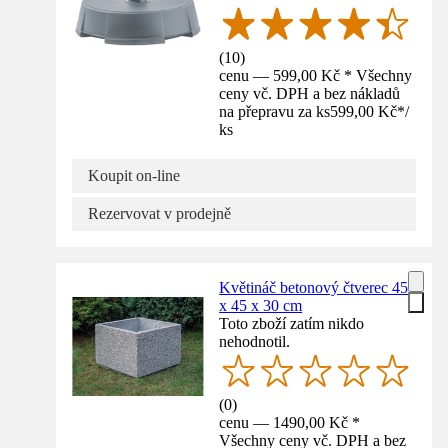
(
10
)
cenu — 599,00 Kč * Všechny
ceny vč. DPH a bez nákladů
na přepravu za ks
599,00 Kč
*
/
ks
Koupit on-line
Rezervovat v prodejně
Květináč betonový čtverec 45
x 45 x 30 cm
Toto zboží zatím nikdo
nehodnotil.
(
0
)
cenu — 1490,00 Kč *
Všechny ceny vč. DPH a bez