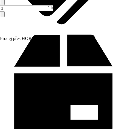
1 ks
Prodej přes:
HORNBACH