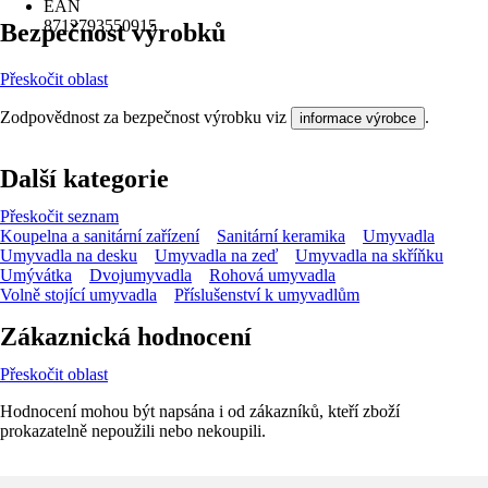
EAN
8712793550915
Bezpečnost výrobků
Přeskočit oblast
Zodpovědnost za bezpečnost výrobku viz
.
informace výrobce
Další kategorie
Přeskočit seznam
Koupelna a sanitární zařízení
Sanitární keramika
Umyvadla
Umyvadla na desku
Umyvadla na zeď
Umyvadla na skříňku
Umývátka
Dvojumyvadla
Rohová umyvadla
Volně stojící umyvadla
Příslušenství k umyvadlům
Zákaznická hodnocení
Přeskočit oblast
Hodnocení mohou být napsána i od zákazníků, kteří zboží
prokazatelně nepoužili nebo nekoupili.