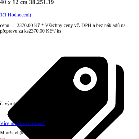
40 x 12 cm 38.251.19
1
(1 Hodnocení)
cenu — 2370,00 Kč * Všechny ceny vč. DPH a bez nákladů na
přepravu za ks
2370,00 Kč
*
/
ks
č. výrobku
10294132
Materiál
:
Beton
Více informací o zboží
Množství (ks)