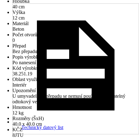
Hloubka
40 cm
Výška
12 cm
Materiál
Beton
Počet otvorů na kohout
0
Přepad
Bez přepadu
Popis výrobku
Po nanesení na beton se vytvoří ochranná vrstva. Ta
Kód výrobku
38.251.19
Oblast využití
Interiér
Upozornění
U umyvadel bez přepadu se nemusí používat uzavíratelný
odtokový ventil
Hmotnost
12 kg
Rozměry (ŠxH)
40.0 x 40.0 cm
Technický datový list
KČZ
8JTU