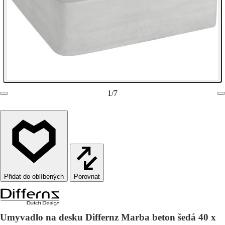
1
/
7
Porovnat
Umyvadlo na desku Differnz Marba beton šedá 40 x