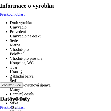
Informace o výrobku
Přeskočit oblast
Druh výrobku
Umyvadlo
Provedení
Umyvadlo na desku
Série
Marba
Vhodné pro
Položení
Vhodné pro prostory
Koupelna, WC
Tvar
Hranatý
Základní barva
Šedá
Povrch/Povrchová úprava
Zobrazit více
Matný
Barevný odstín
Datové listy
Světle šedá
Šířka
Přeskočit oblast
40 cm