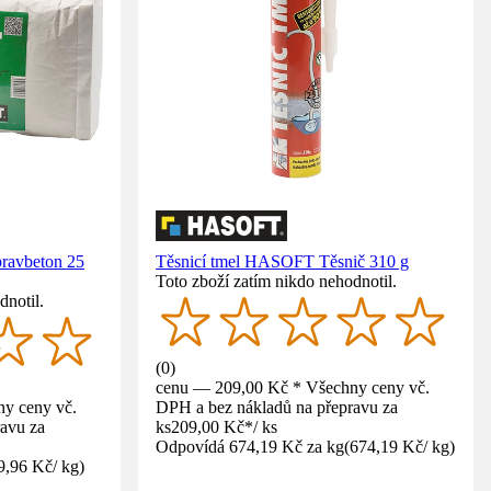
ravbeton 25
Těsnicí tmel HASOFT Těsnič 310 g
Toto zboží zatím nikdo nehodnotil.
dnotil.
(
0
)
cenu — 209,00 Kč * Všechny ceny vč.
y ceny vč.
DPH a bez nákladů na přepravu za
avu za
ks
209,00 Kč
*
/
ks
Odpovídá 674,19 Kč za kg
(
674,19 Kč
/
kg
)
9,96 Kč
/
kg
)