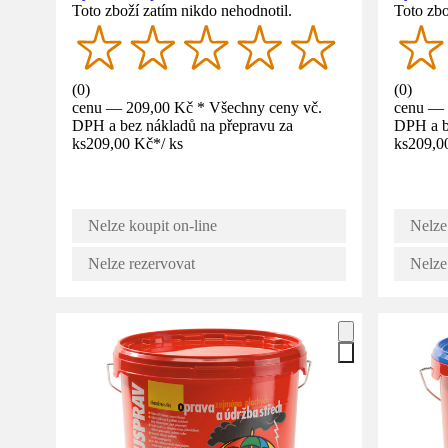
Toto zboží zatím nikdo nehodnotil.
Toto zbo
(
0
)
(
0
)
cenu — 209,00 Kč * Všechny ceny vč.
cenu — 
DPH a bez nákladů na přepravu za
DPH a b
ks
209,00 Kč
*
/
ks
ks
209,0
Nelze koupit on-line
Nelze
Nelze rezervovat
Nelze