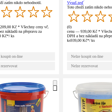
ží zatím nikdo nehodnotil.
Vysuš zeď
Toto zboží zatím nikdo neho
209,00 Kč * Všechny ceny vč.
(
0
)
ez nákladů na přepravu za
cenu — 939,00 Kč * Všechn
0 Kč
*
/
ks
DPH a bez nákladů na přepr
ks
939,00 Kč
*
/
ks
 koupit on-line
Nelze koupit on-line
 rezervovat
Nelze rezervovat