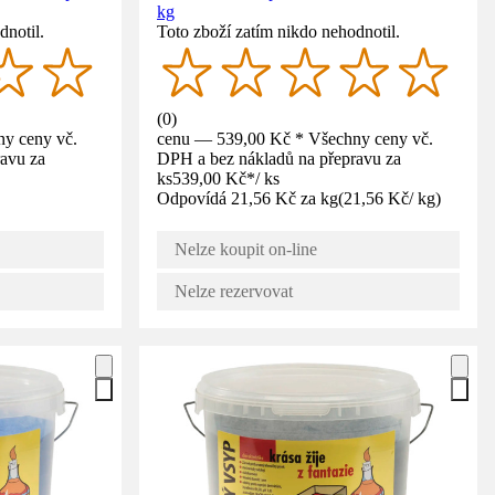
kg
dnotil.
Toto zboží zatím nikdo nehodnotil.
(
0
)
y ceny vč.
cenu — 539,00 Kč * Všechny ceny vč.
avu za
DPH a bez nákladů na přepravu za
ks
539,00 Kč
*
/
ks
Odpovídá 21,56 Kč za kg
(
21,56 Kč
/
kg
)
Nelze koupit on-line
Nelze rezervovat