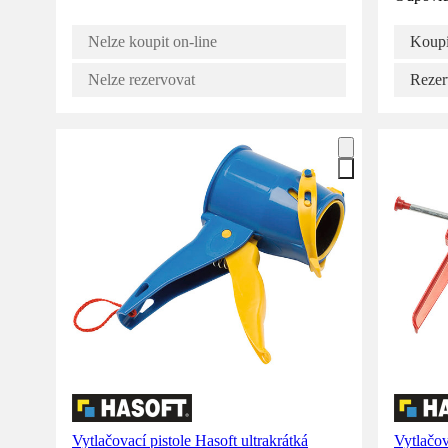
Nelze koupit on-line
Koupi
Nelze rezervovat
Rezer
Vytlačovací pistole Hasoft ultrakrátká
Vytlačov