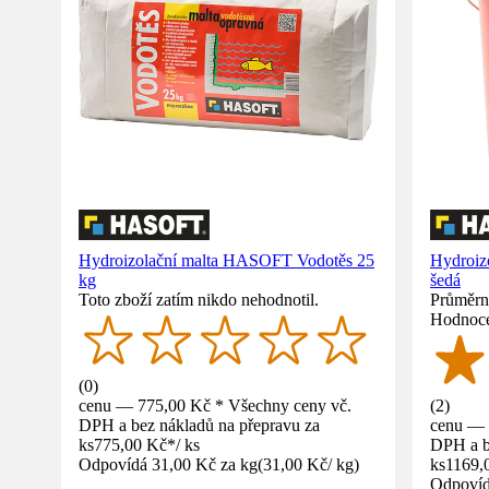
Hydroizolační malta HASOFT Vodotěs 25
Hydroiz
kg
šedá
Toto zboží zatím nikdo nehodnotil.
Průměrné
Hodnoce
(
0
)
cenu — 775,00 Kč * Všechny ceny vč.
(
2
)
DPH a bez nákladů na přepravu za
cenu — 
ks
775,00 Kč
*
/
ks
DPH a b
Odpovídá 31,00 Kč za kg
(
31,00 Kč
/
kg
)
ks
1169,
Odpovíd