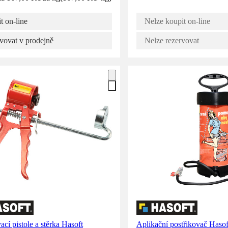
t on-line
Nelze koupit on-line
vovat v prodejně
Nelze rezervovat
ací pistole a stěrka Hasoft
Aplikační postřikovač Haso