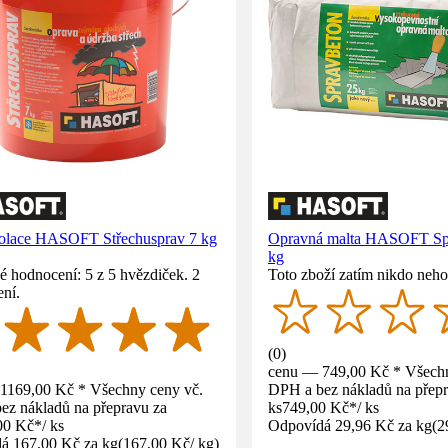
olace HASOFT Střechusprav 7 kg
Opravná malta HASOFT Sp
kg
 hodnocení: 5 z 5 hvězdiček. 2
Toto zboží zatím nikdo neho
ní.
(
0
)
cenu — 749,00 Kč * Všechn
1169,00 Kč * Všechny ceny vč.
DPH a bez nákladů na přepr
ez nákladů na přepravu za
ks
749,00 Kč
*
/
ks
00 Kč
*
/
ks
Odpovídá 29,96 Kč za kg
(
2
á 167,00 Kč za kg
(
167,00 Kč
/
kg
)