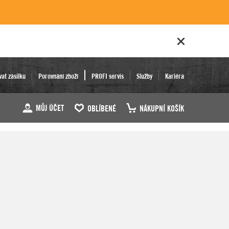
vat zásilku
Porovnání zboží
PROFI servis
Služby
Kariéra
MŮJ ÚČET
OBLÍBENÉ
NÁKUPNÍ KOŠÍK